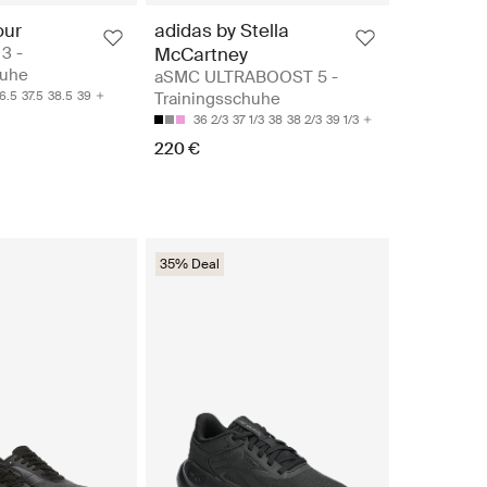
our
adidas by Stella
3 -
McCartney
huhe
aSMC ULTRABOOST 5 -
6.5
37.5
38.5
39
Trainingsschuhe
36 2/3
37 1/3
38
38 2/3
39 1/3
220 €
35% Deal