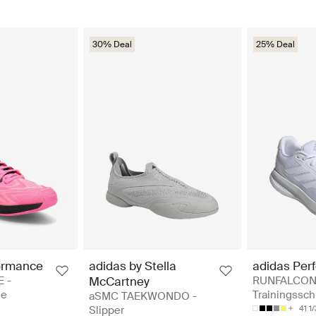
30% Deal
25% Deal
ormance
adidas by Stella
adidas Per
 -
McCartney
RUNFALCON 
he
Trainingssc
aSMC TAEKWONDO -
Slipper
41 1/