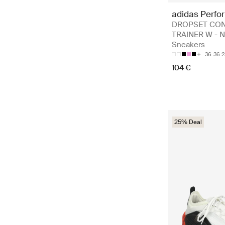
adidas Perfo
DROPSET CO
TRAINER W - N
Sneakers
36
36 2
104 €
25% Deal