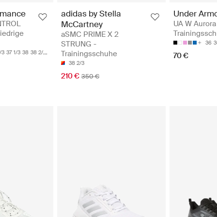
rmance
adidas by Stella
Under Arm
NTROL
McCartney
UA W Aurora 
iedrige
Trainingssc
aSMC PRIME X 2
STRUNG -
36
3
/3
37 1/3
38
38 2/3
Trainingsschuhe
70 €
38 2/3
210 €
350 €