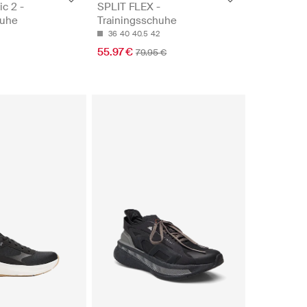
c 2 -
SPLIT FLEX -
huhe
Trainingsschuhe
36
40
40.5
42
55.97 €
79.95 €