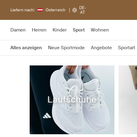
DE-
Liefern nach:
Österreich
AT
Damen
Herren
Kinder
Sport
Wohnen
Alles anzeigen
Neue Sportmode
Angebote
Sportart
Laufschuhe