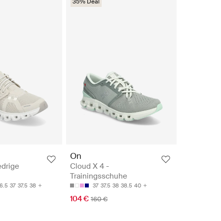
35% Deal
On
edrige
Cloud X 4 -
Trainingsschuhe
6.5
37
37.5
38
37
37.5
38
38.5
40
104 €
160 €