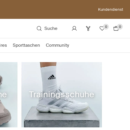
Kundendienst
0
0
Suche
ires
Sporttaschen
Community
he
Trainingsschuhe