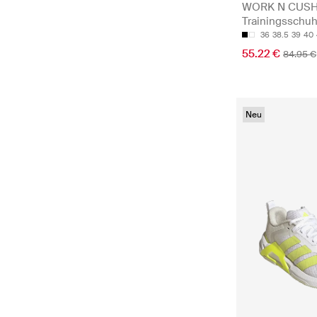
WORK N CUSHI
Trainingsschu
36
38.5
39
40
55.22 €
84.95 €
Neu