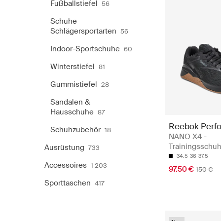
Fußballstiefel
56
Schuhe
Schlägersportarten
56
Indoor-Sportschuhe
60
Winterstiefel
81
Gummistiefel
28
Sandalen &
Hausschuhe
87
Reebok Perf
Schuhzubehör
18
NANO X4 -
Trainingsschu
Ausrüstung
733
34.5
36
37.5
Accessoires
1 203
97.50 €
150 €
Sporttaschen
417