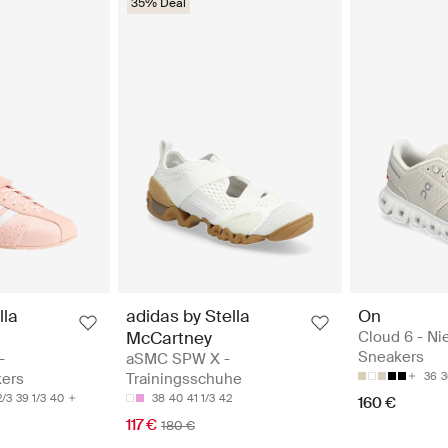
35% Deal
lla
adidas by Stella
On
McCartney
Cloud 6 - Ni
Sneakers
-
aSMC SPW X -
kers
Trainingsschuhe
36
3
2/3
39 1/3
40
38
40
41 1/3
42
160 €
117 €
180 €