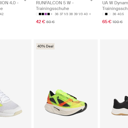
ON 4.0 -
RUNFALCON 5 W -
UA W Dynami
he
Trainingsschuhe
Trainingssc
42
36
37 1/3
38
39 1/3
40
36
40.5
42 €
65 €
60 €
100 €
40% Deal