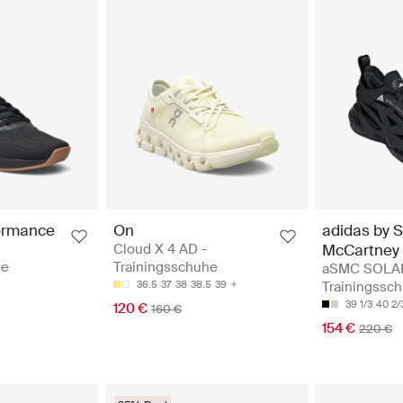
ormance
On
adidas by S
Cloud X 4 AD -
McCartney
he
Trainingsschuhe
aSMC SOLAR
36.5
37
38
38.5
39
Trainingssc
39 1/3
40 2/
120 €
160 €
154 €
220 €