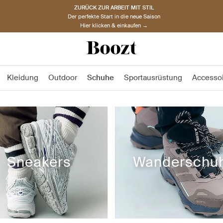
ZURÜCK ZUR ARBEIT MIT STIL
Der perfekte Start in die neue Saison
Hier klicken & einkaufen →
Kleidung
Outdoor
Schuhe
Sportausrüstung
Accesso
Sneakers
Wanderschu