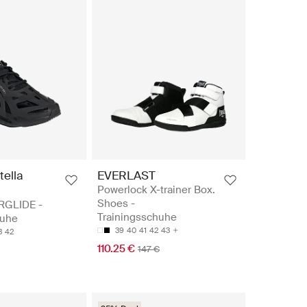
tella
EVERLAST
Powerlock X-trainer Box.
Shoes -
GLIDE -
Trainingsschuhe
huhe
39
40
41
42
43
3
42
110.25 €
147 €