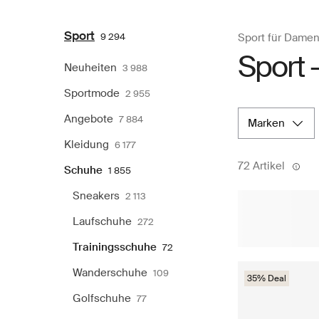
Sport
9 294
Sport für Dame
Sport 
Neuheiten
3 988
Sportmode
2 955
Angebote
7 884
marken
Kleidung
6 177
72 Artikel
Schuhe
1 855
Sneakers
2 113
Laufschuhe
272
Trainingsschuhe
72
Wanderschuhe
109
35% Deal
Golfschuhe
77