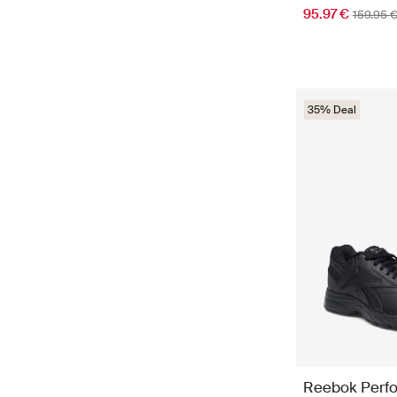
95.97 €
159.95 
35% Deal
Reebok Perf