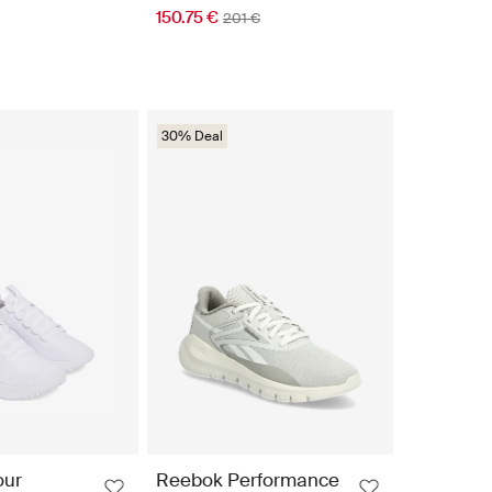
150.75 €
201 €
30% Deal
our
Reebok Performance