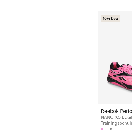
40% Deal
Reebok Perf
NANO X5 EDGE
Trainingsschu
42.5