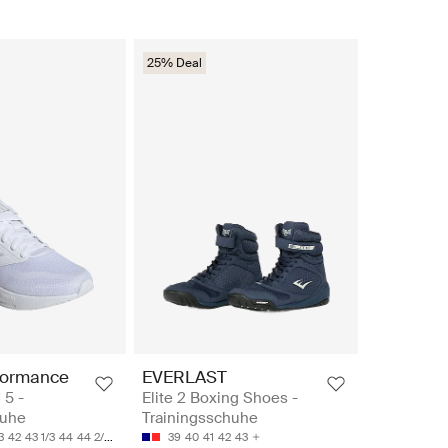
25% Deal
formance
EVERLAST
5 -
Elite 2 Boxing Shoes -
huhe
Trainingsschuhe
3
42
43 1/3
44
44 2/3
39
40
41
42
43