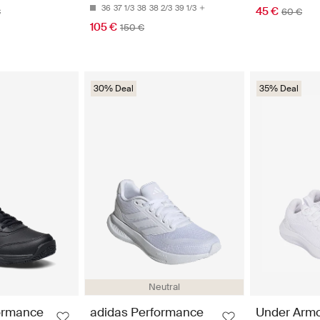
36
37 1/3
38
38 2/3
39 1/3
45 €
€
60 €
105 €
150 €
30% Deal
35% Deal
Neutral
ormance
adidas Performance
Under Arm