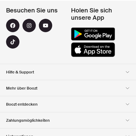
Besuchen Sie uns
Holen Sie sich
unsere App
Hilfe & Support
Kundendienst
Lieferung
Mehr über Boozt
Rücksendungen
Bezahlung
Uber Uns
Offizieller Boozt
Boozt entdecken
Gutscheincode
Karriere
Firmeninformation
Geschenkgutscheine
Unsere apps
Zahlungsmöglichkeiten
Investor Relations
Verantwortung
Club Boozt