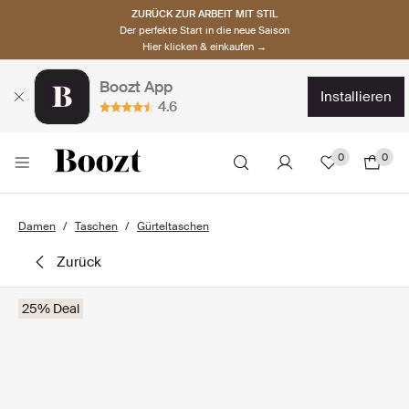
ZURÜCK ZUR ARBEIT MIT STIL
Der perfekte Start in die neue Saison
Hier klicken & einkaufen →
Boozt App
installieren
4.6
0
0
Damen
Taschen
Gürteltaschen
zurück
25% Deal