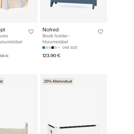
ept
Nofred
ures
Book holder -
oiumööbel
Hoiumööbel
ONE SIZE
123.90 €
.95 €
st
25% Allahindlust