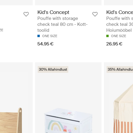
Kid's Concept
Kid's Conc
Pouffe with storage
Pouffe with 
check teal 80 cm - Kott-
check teal 3
toolid
Hoiumööbel
ZE
ONE SIZE
ONE SIZE
54.95 €
26.95 €
30% Allahindlust
35% Allahindlu