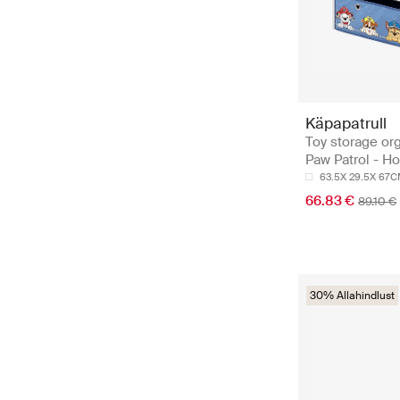
Käpapatrull
Toy storage or
Paw Patrol - H
63.5X 29.5X 67
66.83 €
89.10 €
30% Allahindlust