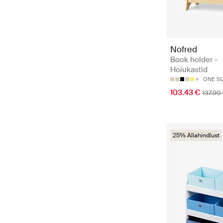
Nofred
Book holder -
Hoiukastid
ONE SI
103.43 €
137.90
25% Allahindlust