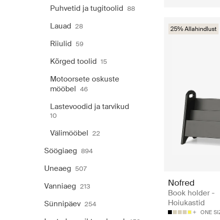
Puhvetid ja tugitoolid
88
Lauad
28
25% Allahindlust
Riiulid
59
Kõrged toolid
15
Motoorsete oskuste
mööbel
46
Lastevoodid ja tarvikud
10
Välimööbel
22
Söögiaeg
894
Uneaeg
507
Nofred
Vanniaeg
213
Book holder -
Hoiukastid
Sünnipäev
254
ONE SI