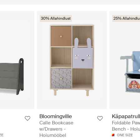
30% Allahindlust
25% Allahindlu
Bloomingville
Käpapatrul
Calle Bookcase
Foldable Paw
w/Drawers -
Bench - Hoi
Hoiumööbel
ZE
ONE SIZE