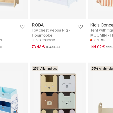
ROBA
Kid's Conc
Toy chest Peppa Pig -
Tent with fig
Hoiumööbel
MOOMIN - H
ZE
60X 32X 30CM
ONE SIZE
73.43 €
144.92 €
 €
104.90 €
222
25% Allahindlust
25% Allahindlu