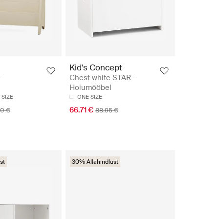
Kid's Concept
-
Chest white STAR -
Hoiumööbel
 SIZE
ONE SIZE
66.71 €
90 €
88.95 €
st
30% Allahindlust