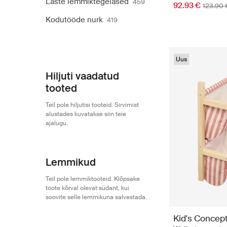
Laste lemmiktegelased
459
92.93 €
123.90 
Kodutööde nurk
419
Uus
Hiljuti vaadatud
tooted
Teil pole hiljutisi tooteid. Sirvimist
alustades kuvatakse siin teie
ajalugu.
Lemmikud
Teil pole lemmiktooteid. Klõpsake
toote kõrval olevat südant, kui
soovite selle lemmikuna salvestada.
Kid's Concep