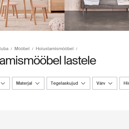
tuba
Mööbel
Hoiustamismööbel
amismööbel lastele
materjal
tegelaskujud
värv
h