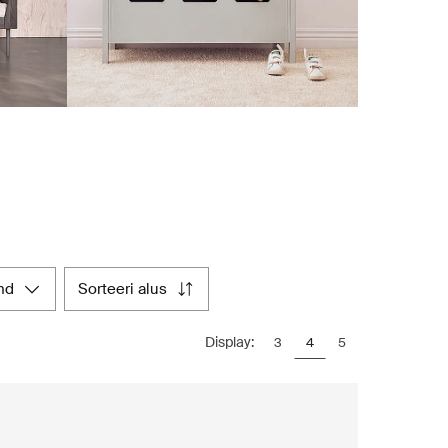
ind
sorteeri alus
Display:
3
4
5