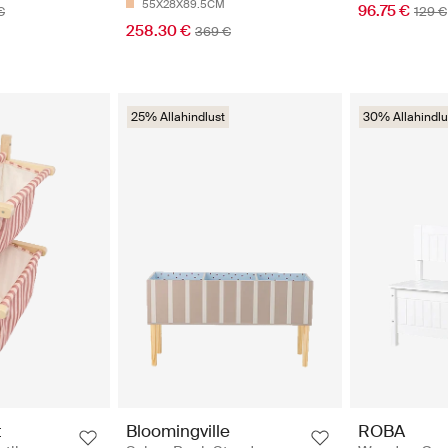
55X28X89.5CM
96.75 €
€
129 €
258.30 €
369 €
25% Allahindlust
30% Allahindlu
t
Bloomingville
ROBA