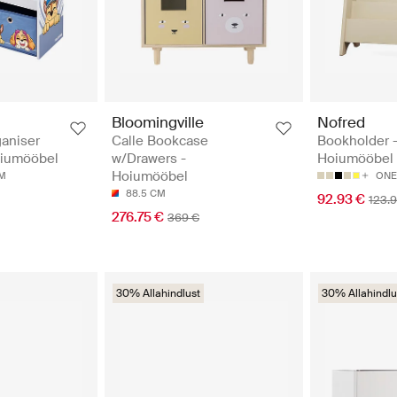
Bloomingville
Nofred
ganiser
Calle Bookcase
Bookholder 
oiumööbel
w/Drawers -
Hoiumööbel
Hoiumööbel
CM
ONE
88.5 CM
92.93 €
123.
276.75 €
369 €
30% Allahindlust
30% Allahindlu