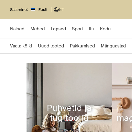
Saatmine:
Eesti
ET
Naised
Mehed
Lapsed
Sport
Ilu
Kodu
Vaata kõiki
Uued tooted
Pakkumised
Mänguasjad
Puhvetid ja
tugitoolid
mag