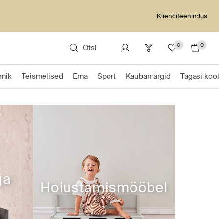
Klienditeenindus
0
0
Otsi
Imik
Teismelised
Ema
Sport
Kaubamärgid
Tagasi kool
ja
Hoiustamismööbel