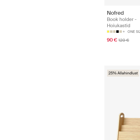
Nofred
Book holder -
Hoiukastid
ONE SI
90 €
120 €
25% Allahindlust