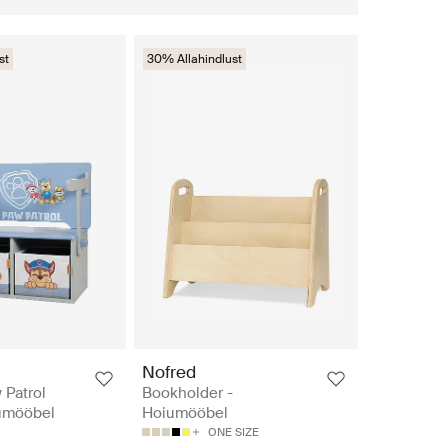
st
30% Allahindlust
l
Nofred
 Patrol
Bookholder -
umööbel
Hoiumööbel
ONE SIZE