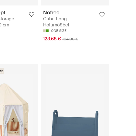
ept
Nofred
storage
Cube Long -
0 cm -
Hoiumööbel
ONE SIZE
123.68 €
164.90 €
st