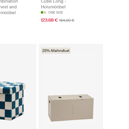
bination
Cube Long -
hest and
Hoiumööbel
umööbel
ONE SIZE
123.68 €
164.90 €
25% Allahindlust