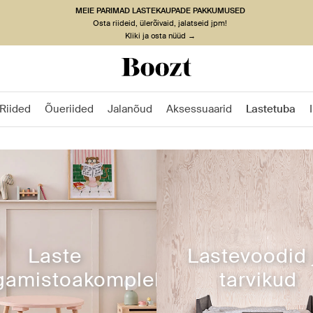
MEIE PARIMAD LASTEKAUPADE PAKKUMUSED
Osta riideid, ülerõivaid, jalatseid jpm!
Kliki ja osta nüüd →
Riided
Õueriided
Jalanõud
Aksessuaarid
Lastetuba
Laste
Lastevoodid 
amistoakomplektid
tarvikud