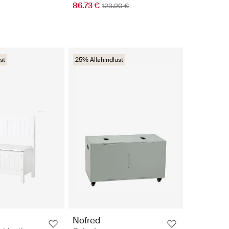
86.73 €
123.90 €
st
25% Allahindlust
Nofred