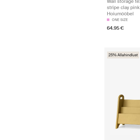
Wall storage te
stripe clay pink
Hoiumööbel
ONE SIZE
64.95 €
25% Allahindlust