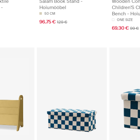
xtile
Salam Book Stand -
Wooden Com
 -
Hoiumööbel
Children'S C
Bench - Hoi
50 CM
ONE SIZE
96.75 €
129 €
69.30 €
99 €