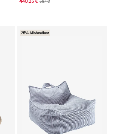
440.25 €
587 €
25% Allahindlust