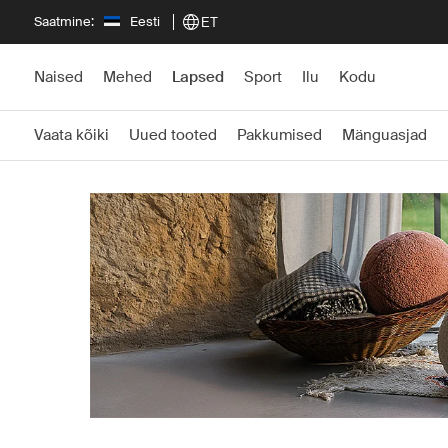
Saatmine:
Eesti
ET
Naised
Mehed
Lapsed
Sport
Ilu
Kodu
Vaata kõiki
Uued tooted
Pakkumised
Mänguasjad