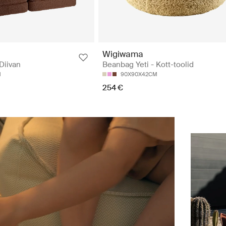
Wigiwama
Diivan
Beanbag Yeti - Kott-toolid
M
90X90X42CM
254 €