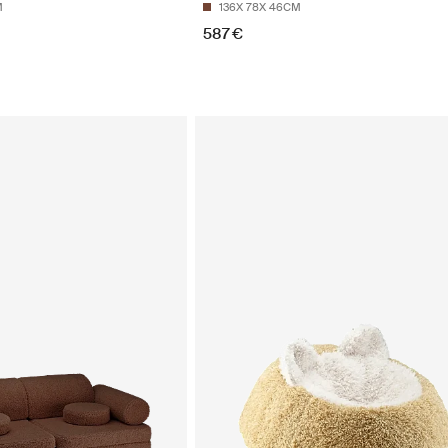
M
136X 78X 46CM
587 €