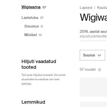
Wigiwama
57
Lapsed
Kauba
Wigiwa
Lastetuba
57
Sisustus
6
2016. aastal asu
Mööbel
51
sisustusbrändik
sisustustooteid,
pilvekujuliste p
puutetundlikud 
suurus
integreeritavak
esemete kureeri
Hiljuti vaadatud
valitud nii, et 
tooted
57 toodet
rõõmsate, lapse
Teil pole hiljutisi tooteid. Sirvimist
alustades kuvatakse siin teie
ajalugu.
Lemmikud