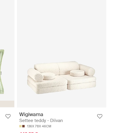
Wigiwama
Settee teddy - Diivan
136X 78X 46CM