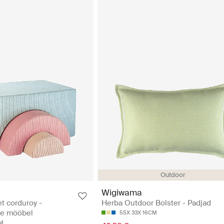
Outdoor
Wigiwama
t corduroy -
Herba Outdoor Bolster - Padjad
te mööbel
55X 33X 16CM
CM