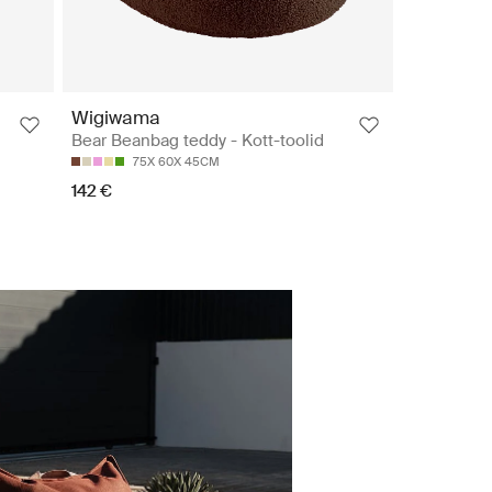
Wigiwama
Bear Beanbag teddy - Kott-toolid
75X 60X 45CM
142 €