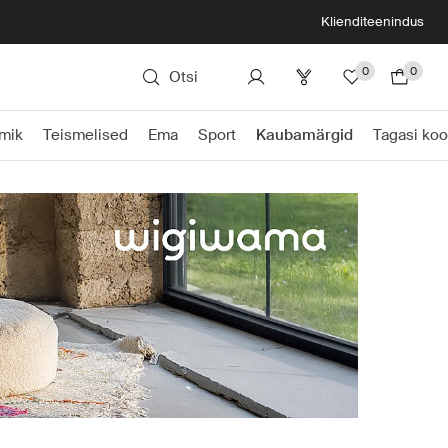
Klienditeenindus
0
0
Otsi
Imik
Teismelised
Ema
Sport
Kaubamärgid
Tagasi koo