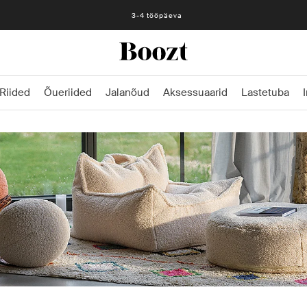
3-4 tööpäeva
Riided
Õueriided
Jalanõud
Aksessuaarid
Lastetuba