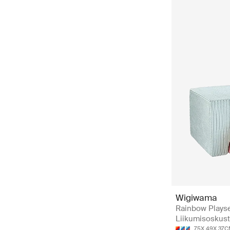
Wigiwama
Rainbow Playse
Liikumisoskus
75X 49X 37