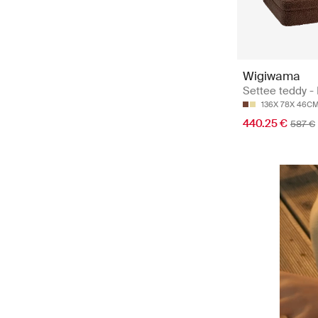
Wigiwama
Settee teddy - 
136X 78X 46C
440.25 €
587 €