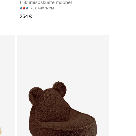
Liikumisoskuste mööbel
75X 49X 37CM
254 €