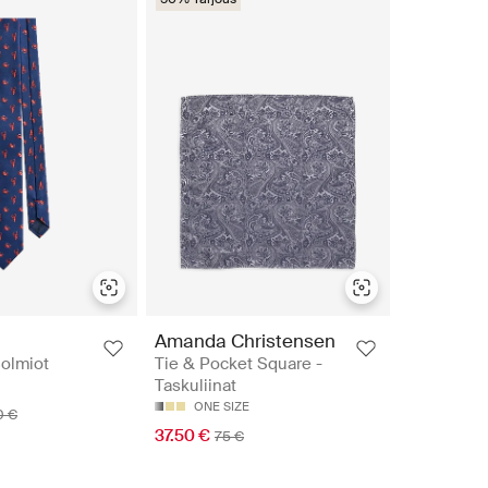
Amanda Christensen
olmiot
Tie & Pocket Square -
Taskuliinat
ONE SIZE
0 €
37.50 €
75 €