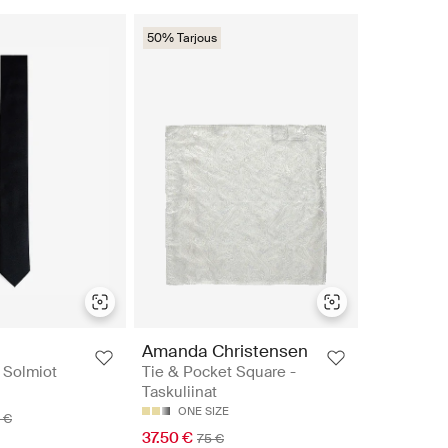
50% Tarjous
Amanda Christensen
 Solmiot
Tie & Pocket Square -
Taskuliinat
ONE SIZE
 €
37.50 €
75 €