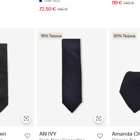
ONE SIZE
119 €
140 €
72.50 €
145 €
15% Tarjous
20% Tarjous
den
AN IVY
Amanda Ch