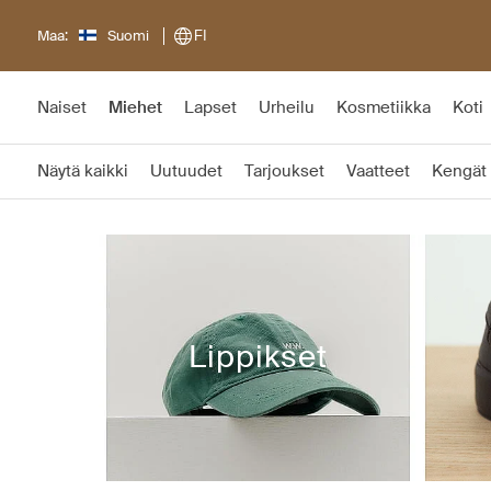
Maa:
Suomi
FI
Naiset
Miehet
Lapset
Urheilu
Kosmetiikka
Koti
Näytä kaikki
Uutuudet
Tarjoukset
Vaatteet
Kengät
Lippikset