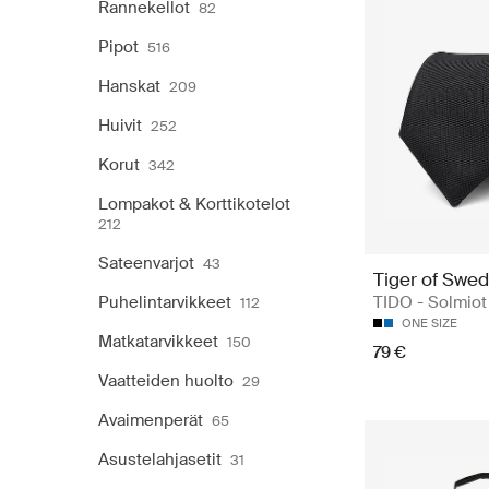
Rannekellot
82
Pipot
516
Hanskat
209
Huivit
252
Korut
342
Lompakot & Korttikotelot
212
Sateenvarjot
43
Tiger of Swe
Puhelintarvikkeet
TIDO - Solmiot
112
ONE SIZE
Matkatarvikkeet
150
79 €
Vaatteiden huolto
29
Avaimenperät
65
Asustelahjasetit
31