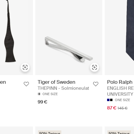
den
Tiger of Sweden
Polo Ralph
THEPINN - Solmioneulat
ENGLISH RE
UNIVERSITY 
ONE SIZE
ONE SIZE
99 €
87 €
145 €
50% Tarjous
50% Tarjous