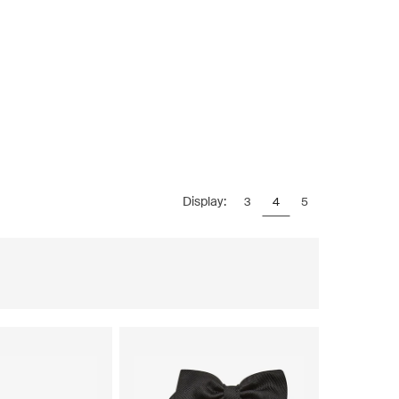
Display:
3
4
5