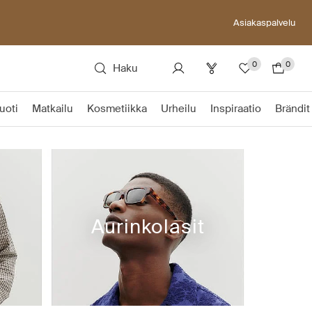
Asiakaspalvelu
0
0
Haku
uoti
Matkailu
Kosmetiikka
Urheilu
Inspiraatio
Brändit
Aurinkolasit