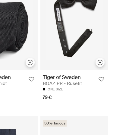
weden
Tiger of Sweden
miot
BOAZ PR - Rusetit
ONE SIZE
79 €
50% Tarjous