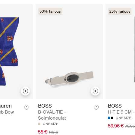
50% Tarjous
25% Tarjous
auren
BOSS
BOSS
lub Bow
B-OVAL-TIE -
H-TIE 6 CM -
Solmioneulat
ONE SIZE
ONE SIZE
59.96 €
79.95
55 €
110 €