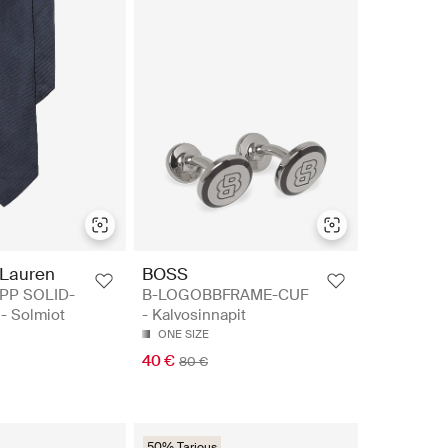
 Lauren
BOSS
PP SOLID-
B-LOGOBBFRAME-CUF
- Solmiot
- Kalvosinnapit
ONE SIZE
40 €
80 €
50% Tarjous