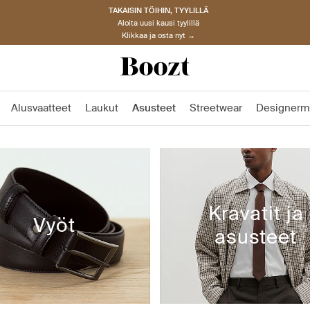
TAKAISIN TÖIHIN, TYYLILLÄ
Aloita uusi kausi tyylillä
Klikkaa ja osta nyt →
Alusvaatteet
Laukut
Asusteet
Streetwear
Designerm
Kravatit ja
Vyöt
asusteet