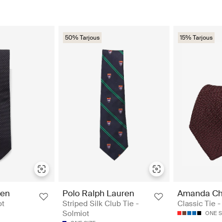
50% Tarjous
15% Tarjous
den
Polo Ralph Lauren
Amanda Ch
ot
Striped Silk Club Tie -
Classic Tie -
Solmiot
ONE S