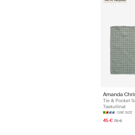
Amanda Chri
Tie & Pocket S
Taskuliinat
ONE SIZE
45 €
75 €