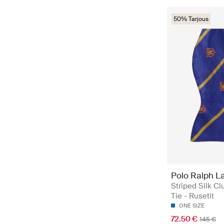
50% Tarjous
Polo Ralph L
Striped Silk C
Tie - Rusetit
ONE SIZE
72.50 €
145 €