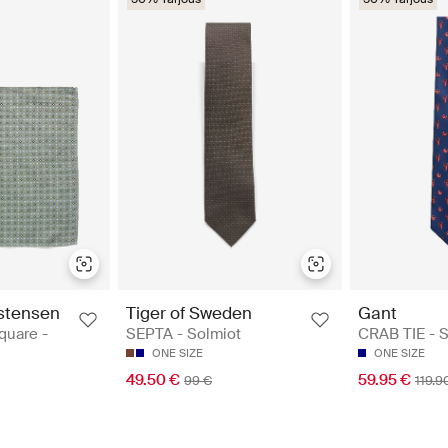
stensen
Tiger of Sweden
Gant
quare -
SEPTA - Solmiot
CRAB TIE - S
ONE SIZE
ONE SIZE
49.50 €
59.95 €
99 €
119.9