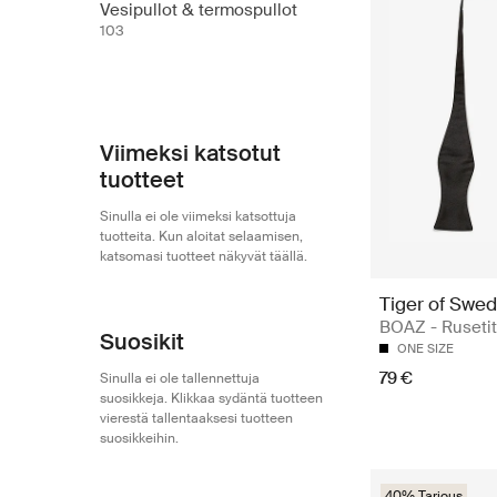
Vesipullot & termospullot
103
Viimeksi katsotut
tuotteet
Sinulla ei ole viimeksi katsottuja
tuotteita. Kun aloitat selaamisen,
katsomasi tuotteet näkyvät täällä.
Tiger of Swe
BOAZ - Rusetit
Suosikit
ONE SIZE
79 €
Sinulla ei ole tallennettuja
suosikkeja. Klikkaa sydäntä tuotteen
vierestä tallentaaksesi tuotteen
suosikkeihin.
40% Tarjous