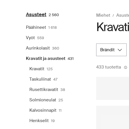
Asusteet
2 560
Miehet
Asust
Kravati
Päähineet
1 618
Vyöt
559
Aurinkolasit
360
brändit
Kravatit ja asusteet
431
433 tuotetta
Kravatit
125
Taskuliinat
47
Rusettikravatit
38
Solmioneulat
25
Kalvosinnapit
11
Henkselit
19