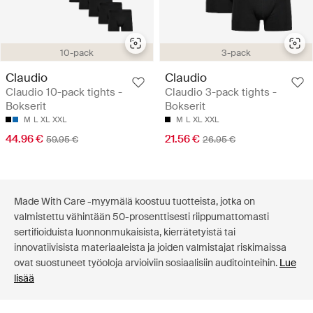
10-pack
3-pack
Claudio
Claudio
Claudio 10-pack tights -
Claudio 3-pack tights -
Bokserit
Bokserit
M
L
XL
XXL
M
L
XL
XXL
44.96 €
21.56 €
59.95 €
26.95 €
Made With Care -myymälä koostuu tuotteista, jotka on
valmistettu vähintään 50-prosenttisesti riippumattomasti
sertifioiduista luonnonmukaisista, kierrätetyistä tai
innovatiivisista materiaaleista ja joiden valmistajat riskimaissa
ovat suostuneet työoloja arvioiviin sosiaalisiin auditointeihin.
Lue
lisää