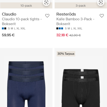
10-pack
3-pack
Claudio
Resteröds
Claudio 10-pack tights -
Kalle Bamboo 3-Pack -
Bokserit
Bokserit
S
M
L
XL
XXL
S
M
L
XL
XXL
59.95 €
32.18 €
42.90 €
30% Tarjous