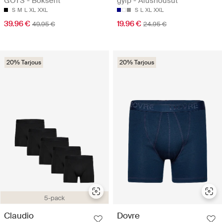
GOTS - Bokserit
gylp - Alushousut
S
M
L
XL
XXL
S
L
XL
XXL
39.96 €
19.96 €
49.95 €
24.95 €
20% Tarjous
20% Tarjous
5-pack
Claudio
Dovre