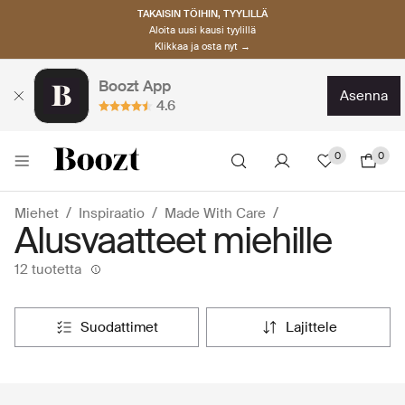
TAKAISIN TÖIHIN, TYYLILLÄ
Aloita uusi kausi tyylillä
Klikkaa ja osta nyt →
Boozt App
asenna
4.6
0
0
Miehet
Inspiraatio
Made With Care
Alusvaatteet miehille
12 tuotetta
suodattimet
lajittele