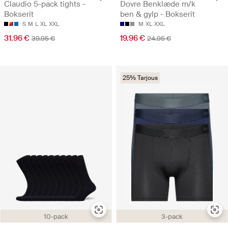
Claudio 5-pack tights -
Dovre Benklæde m/k
Bokserit
ben & gylp - Bokserit
S
M
L
XL
XXL
M
XL
XXL
31.96 €
19.96 €
39.95 €
24.95 €
25% Tarjous
10-pack
3-pack