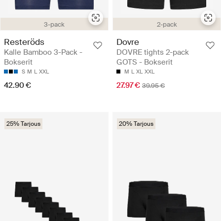
3-pack
2-pack
Resteröds
Dovre
Kalle Bamboo 3-Pack -
DOVRE tights 2-pack
Bokserit
GOTS - Bokserit
S
M
L
XXL
M
L
XL
XXL
42.90 €
27.97 €
39.95 €
25% Tarjous
20% Tarjous