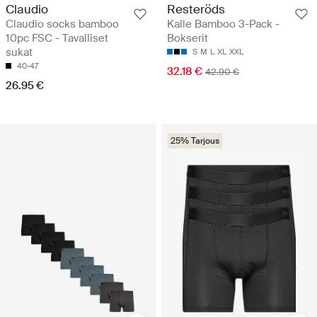
Claudio
Resteröds
Claudio socks bamboo
Kalle Bamboo 3-Pack -
10pc FSC - Tavalliset
Bokserit
sukat
S
M
L
XL
XXL
40-47
32.18 €
42.90 €
26.95 €
25% Tarjous