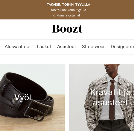
TAKAISIN TÖIHIN, TYYLILLÄ
Aloita uusi kausi tyylillä
Klikkaa ja osta nyt →
Alusvaatteet
Laukut
Asusteet
Streetwear
Designerm
Kravatit ja
Vyöt
asusteet