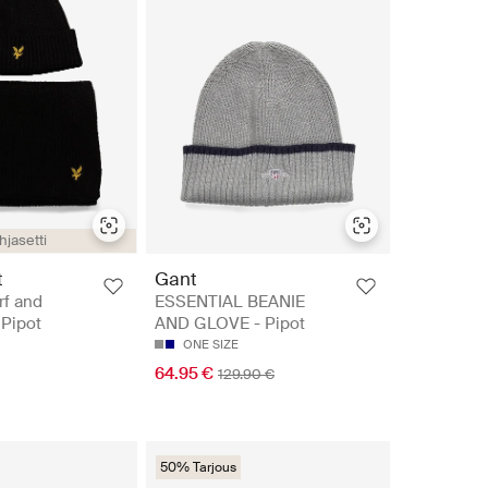
hjasetti
t
Gant
rf and
ESSENTIAL BEANIE
 Pipot
AND GLOVE - Pipot
ONE SIZE
64.95 €
129.90 €
50% Tarjous