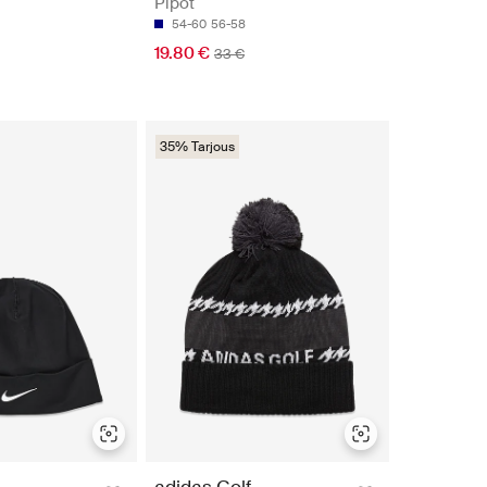
Pipot
54-60
56-58
19.80 €
33 €
35% Tarjous
adidas Golf