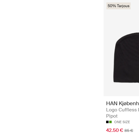
50% Tarjous
HAN Kjøbenh
Logo Cuffless 
Pipot
ONE SIZE
42.50 €
85 €