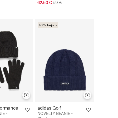
62.50 €
125 €
40% Tarjous
formance
adidas Golf
IE -
NOVELTY BEANIE -