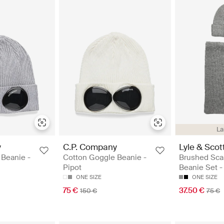
La
y
C.P. Company
Lyle & Scot
 Beanie -
Cotton Goggle Beanie -
Brushed Sca
Pipot
Beanie Set -
ONE SIZE
ONE SIZE
75 €
37.50 €
150 €
75 €