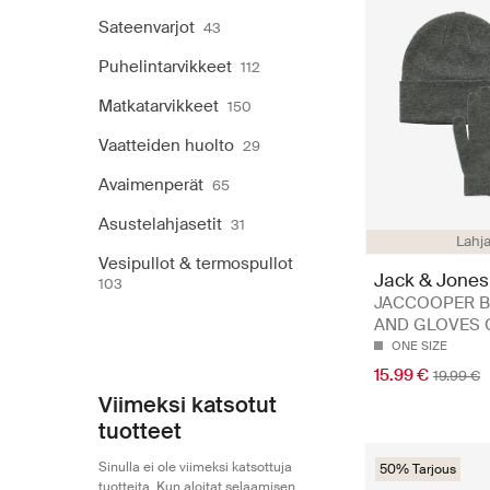
Sateenvarjot
43
Puhelintarvikkeet
112
Matkatarvikkeet
150
Vaatteiden huolto
29
Avaimenperät
65
Asustelahjasetit
31
Lahja
Vesipullot & termospullot
Jack & Jones
103
JACCOOPER B
AND GLOVES 
ONE SIZE
15.99 €
19.99 €
Viimeksi katsotut
tuotteet
Sinulla ei ole viimeksi katsottuja
50% Tarjous
tuotteita. Kun aloitat selaamisen,