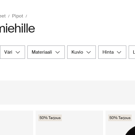
eet
Pipot
miehille
väri
materiaali
kuvio
hinta
50% Tarjous
50% Tarjous