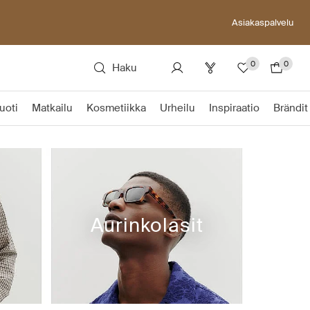
Asiakaspalvelu
0
0
Haku
uoti
Matkailu
Kosmetiikka
Urheilu
Inspiraatio
Brändit
Aurinkolasit