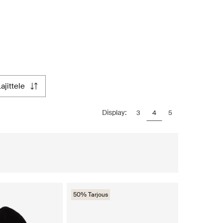
lajittele
Display:
3
4
5
50% Tarjous