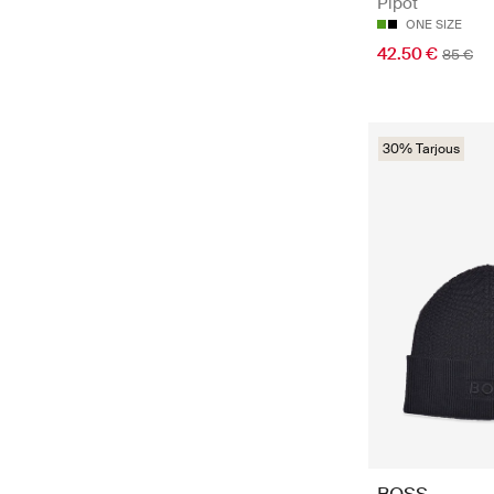
Pipot
ONE SIZE
42.50 €
85 €
30% Tarjous
BOSS