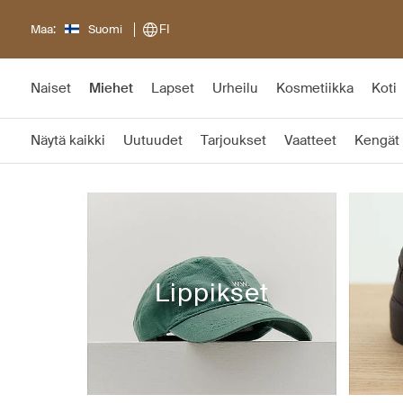
Maa:
Suomi
FI
Naiset
Miehet
Lapset
Urheilu
Kosmetiikka
Koti
Näytä kaikki
Uutuudet
Tarjoukset
Vaatteet
Kengät
Lippikset