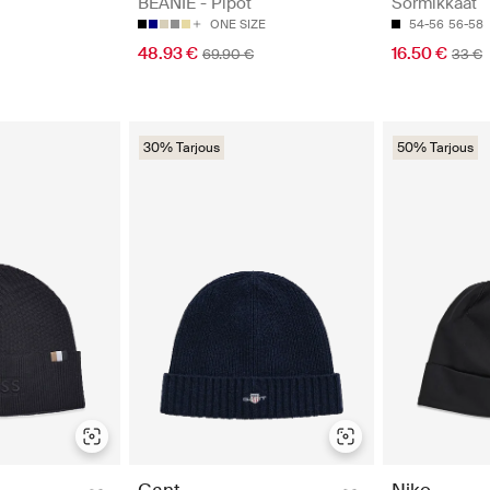
BEANIE - Pipot
Sormikkaat
ONE SIZE
54-56
56-58
48.93 €
16.50 €
69.90 €
33 €
30% Tarjous
50% Tarjous
Gant
Nike