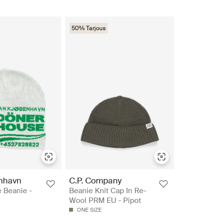
50% Tarjous
nhavn
C.P. Company
 Beanie -
Beanie Knit Cap In Re-
Wool PRM EU - Pipot
ONE SIZE