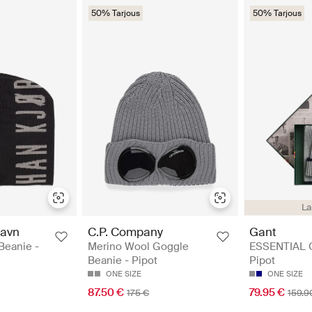
50% Tarjous
50% Tarjous
La
avn
C.P. Company
Gant
Beanie -
Merino Wool Goggle
ESSENTIAL G
Beanie - Pipot
Pipot
ONE SIZE
ONE SIZE
87.50 €
79.95 €
175 €
159.9