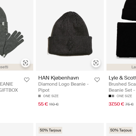
La
setti
HAN Kjøbenhavn
Lyle & Scot
Diamond Logo Beanie -
Brushed Sca
EANIE
Pipot
Beanie Set -
GIFTBOX
ONE SIZE
ONE SIZE
55 €
37.50 €
110 €
75 €
50% Tarjous
50% Tarjous