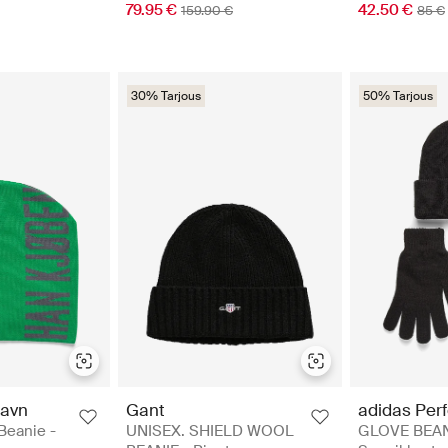
79.95 €
42.50 €
159.90 €
85 €
30% Tarjous
50% Tarjous
avn
Gant
adidas Per
Beanie -
UNISEX. SHIELD WOOL
GLOVE BEAN