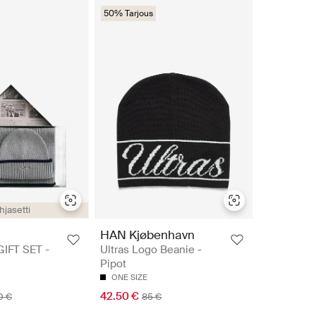
50% Tarjous
hjasetti
HAN Kjøbenhavn
IFT SET -
Ultras Logo Beanie -
Pipot
ONE SIZE
42.50 €
0 €
85 €