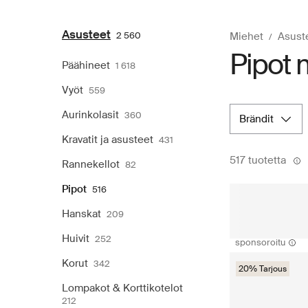
Asusteet
2 560
Miehet
Asust
Pipot 
Päähineet
1 618
Vyöt
559
Aurinkolasit
360
brändit
Kravatit ja asusteet
431
517 tuotetta
Rannekellot
82
Pipot
516
Hanskat
209
Huivit
252
sponsoroitu
Korut
342
20% Tarjous
Lompakot & Korttikotelot
212