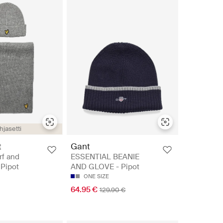
hjasetti
t
Gant
rf and
ESSENTIAL BEANIE
 Pipot
AND GLOVE - Pipot
ONE SIZE
64.95 €
129.90 €