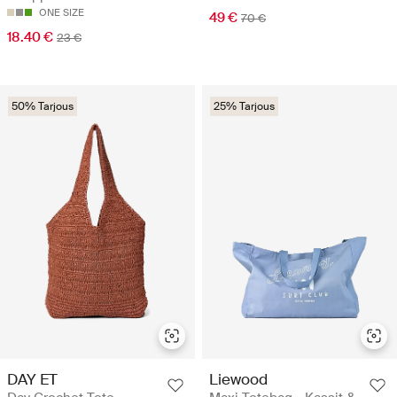
ONE SIZE
49 €
70 €
18.40 €
23 €
50% Tarjous
25% Tarjous
DAY ET
Liewood