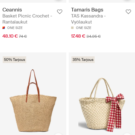
Ceannis
Tamaris Bags
Basket Picnic Crochet -
TAS Kassandra -
Rantalaukut
Vyölaukut
ONE SIZE
ONE SIZE
48.10 €
17.48 €
74 €
34.95 €
50% Tarjous
35% Tarjous