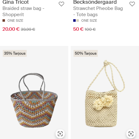
Gina Tricot
Becksöndergaard
Braided straw bag -
Strawchet Pheobe Bag
Shopperit
- Tote bags
ONE SIZE
ONE SIZE
20.00 €
50 €
39.99 €
100 €
35% Tarjous
50% Tarjous