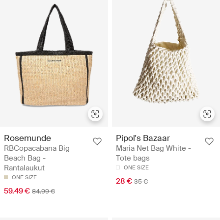
Rosemunde
Pipol's Bazaar
RBCopacabana Big
Maria Net Bag White -
Beach Bag -
Tote bags
Rantalaukut
ONE SIZE
ONE SIZE
28 €
35 €
59.49 €
84.99 €