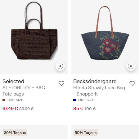
Selected
Becksöndergaard
SLFTORI TOTE BAG -
Efloria Strawly Luca Bag
Tote bags
- Shopperit
ONE SIZE
ONE SIZE
67.49 €
85 €
89.99 €
100 €
30% Tarjous
50% Tarjous