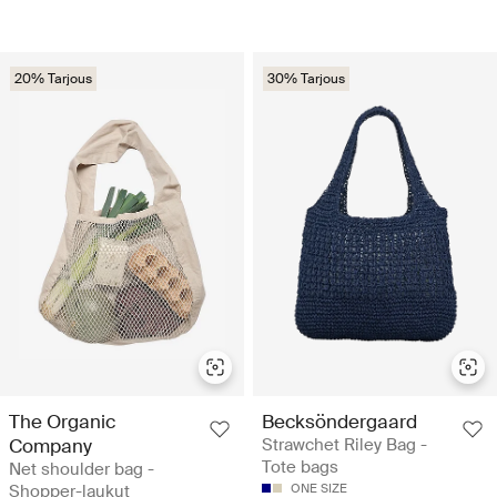
20% Tarjous
30% Tarjous
The Organic
Becksöndergaard
Company
Strawchet Riley Bag -
Tote bags
Net shoulder bag -
Shopper-laukut
ONE SIZE