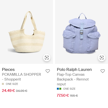
Pieces
Polo Ralph Lauren
PCKAMILLA SHOPPER
Flap-Top Canvas
- Shopperit
Backpack - Rennot
reput
ONE SIZE
ONE SIZE
24.49 €
34.99 €
77.50 €
155 €