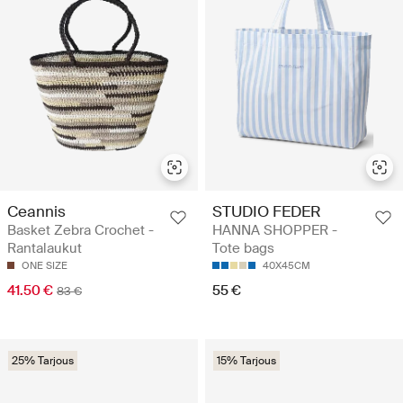
Ceannis
STUDIO FEDER
Basket Zebra Crochet -
HANNA SHOPPER -
Rantalaukut
Tote bags
ONE SIZE
40X45CM
41.50 €
55 €
83 €
25% Tarjous
15% Tarjous