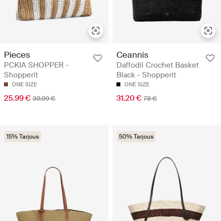
Pieces
Ceannis
PCKIA SHOPPER -
Daffodil Crochet Basket
Shopperit
Black - Shopperit
ONE SIZE
ONE SIZE
25.99 €
31.20 €
39.99 €
78 €
15% Tarjous
50% Tarjous