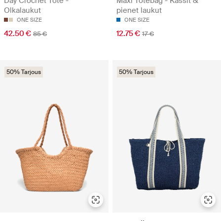
Day Crochet Tote -
Maxi Totebag - Kassit &
Olkalaukut
pienet laukut
ONE SIZE
ONE SIZE
42.50 €
12.75 €
85 €
17 €
50% Tarjous
50% Tarjous