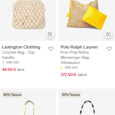
Lexington Clothing
Polo Ralph Lauren
Crochet Bag - Top
Polo Play Raffia
handle
Messenger Bag -
Olkalaukut
ONE SIZE
ONE SIZE
44.50 €
89 €
272.50 €
545 €
40% Tarjous
50% Tarjous