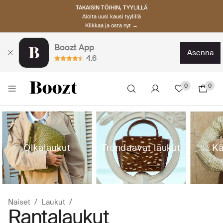
TAKAISIN TÖIHIN, TYYLILLÄ
Aloita uusi kausi tyylillä
Klikkaa ja osta nyt →
Boozt App
asenna
4.6
0
0
Olkalaukut
Trendaavat laukut
Kä
Naiset
Laukut
Rantalaukut