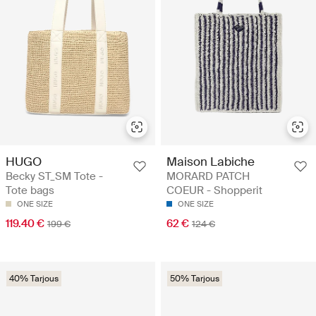
HUGO
Maison Labiche
Becky ST_SM Tote -
MORARD PATCH
Tote bags
COEUR - Shopperit
ONE SIZE
ONE SIZE
119.40 €
62 €
199 €
124 €
40% Tarjous
50% Tarjous