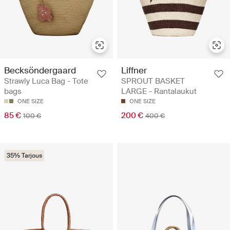
Becksöndergaard
Liffner
Strawly Luca Bag - Tote
SPROUT BASKET
bags
LARGE - Rantalaukut
ONE SIZE
ONE SIZE
85 €
200 €
100 €
400 €
35% Tarjous