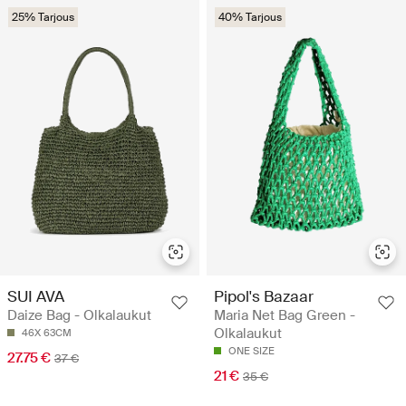
25% Tarjous
40% Tarjous
SUI AVA
Pipol's Bazaar
Daize Bag - Olkalaukut
Maria Net Bag Green -
Olkalaukut
46X 63CM
ONE SIZE
27.75 €
37 €
21 €
35 €