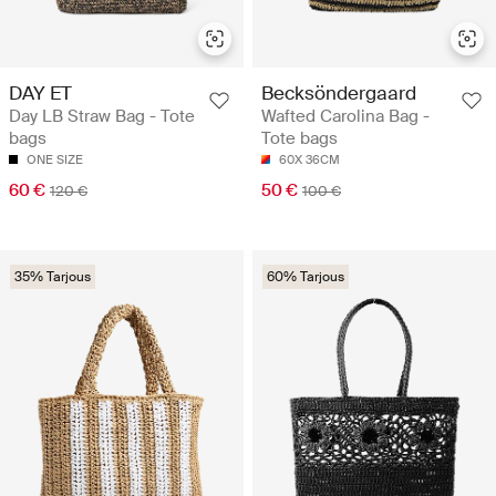
DAY ET
Becksöndergaard
Day LB Straw Bag - Tote
Wafted Carolina Bag -
bags
Tote bags
ONE SIZE
60X 36CM
60 €
50 €
120 €
100 €
35% Tarjous
60% Tarjous