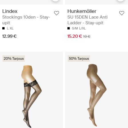
Lindex
Hunkemöller
Stockings 10den - Stay-
SU 15DEN Lace Anti
upit
Ladder - Stay-upit
L
XL
S/M
L/XL
12.99 €
15.20 €
19 €
20% Tarjous
50% Tarjous