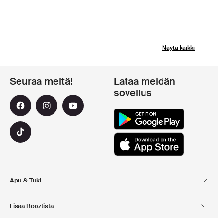
Näytä kaikki
Seuraa meitä!
Lataa meidän
sovellus
Apu & Tuki
Asiakaspalvelu
Toimitus
Lisää Booztista
Palautukset
Maksu