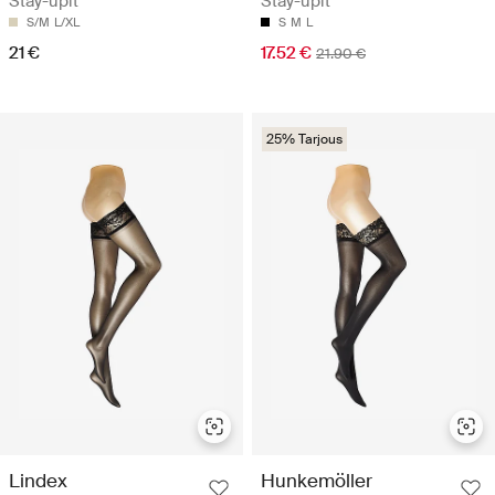
Stay-upit
Stay-upit
S/M
L/XL
S
M
L
21 €
17.52 €
21.90 €
25% Tarjous
Lindex
Hunkemöller