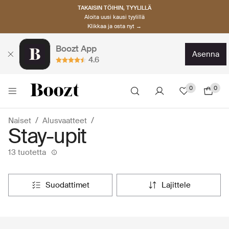
TAKAISIN TÖIHIN, TYYLILLÄ
Aloita uusi kausi tyylillä
Klikkaa ja osta nyt →
Boozt App
asenna
4.6
0
0
Naiset
Alusvaatteet
Stay-upit
13 tuotetta
suodattimet
lajittele