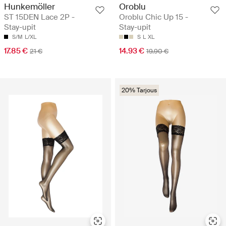
Hunkemöller
Oroblu
ST 15DEN Lace 2P -
Oroblu Chic Up 15 -
Stay-upit
Stay-upit
S/M
L/XL
S
L
XL
17.85 €
14.93 €
21 €
19.90 €
20% Tarjous