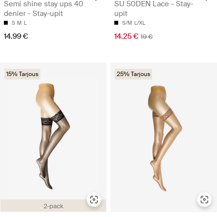
Semi shine stay ups 40
SU 50DEN Lace - Stay-
denier - Stay-upit
upit
S
M
L
S/M
L/XL
14.99 €
14.25 €
19 €
15% Tarjous
25% Tarjous
2-pack