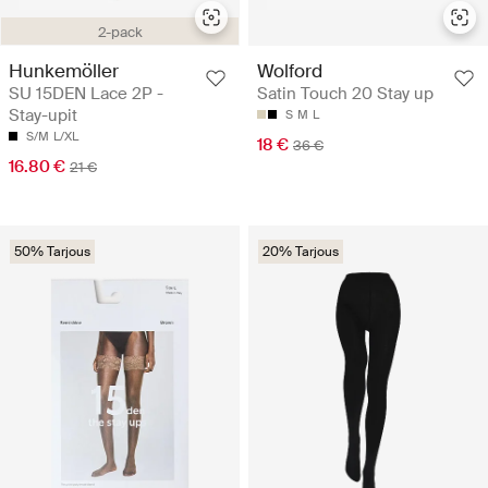
2-pack
Hunkemöller
Wolford
SU 15DEN Lace 2P -
Satin Touch 20 Stay up
Stay-upit
S
M
L
S/M
L/XL
18 €
36 €
16.80 €
21 €
50% Tarjous
20% Tarjous