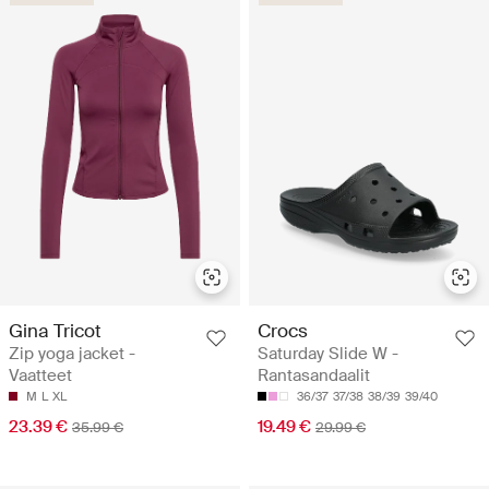
Gina Tricot
Crocs
Zip yoga jacket -
Saturday Slide W -
Vaatteet
Rantasandaalit
M
L
XL
36/37
37/38
38/39
39/40
23.39 €
19.49 €
35.99 €
29.99 €