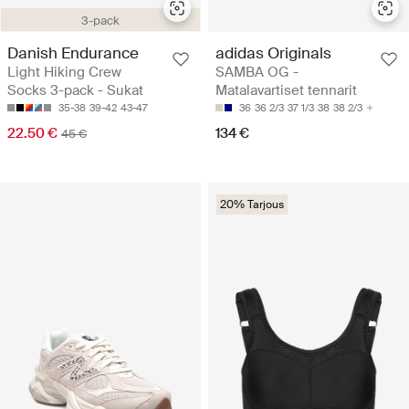
3-pack
Danish Endurance
adidas Originals
Light Hiking Crew
SAMBA OG -
Socks 3-pack - Sukat
Matalavartiset tennarit
35-38
39-42
43-47
36
36 2/3
37 1/3
38
38 2/3
22.50 €
134 €
45 €
20% Tarjous