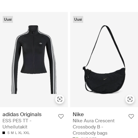
Uusi
Uusi
adidas Originals
Nike
ESS PES TT -
Nike Aura Crescent
Urheilutakit
Crossbody B -
Crossbody bags
S
M
L
XL
XXL