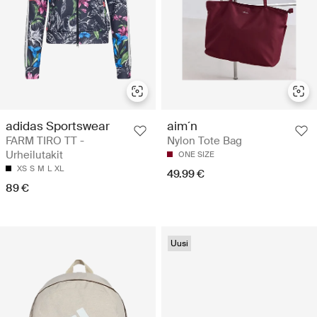
adidas Sportswear
aim´n
FARM TIRO TT -
Nylon Tote Bag
Urheilutakit
ONE SIZE
XS
S
M
L
XL
49.99 €
89 €
Uusi