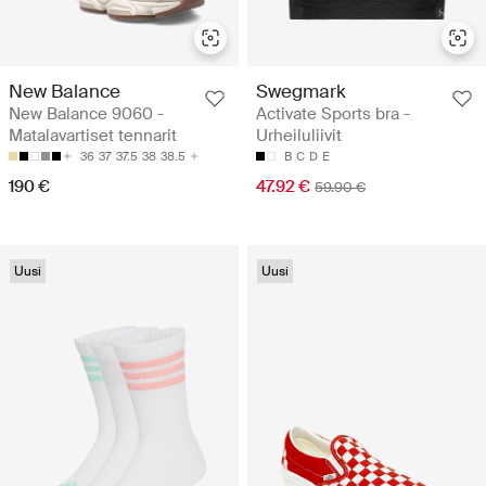
New Balance
Swegmark
New Balance 9060 -
Activate Sports bra -
Matalavartiset tennarit
Urheiluliivit
36
37
37.5
38
38.5
B
C
D
E
190 €
47.92 €
59.90 €
Uusi
Uusi