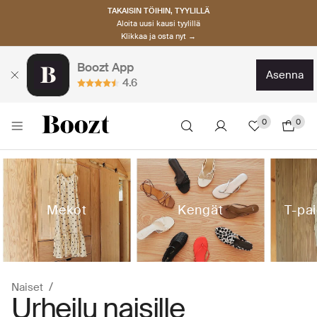
TAKAISIN TÖIHIN, TYYLILLÄ
Aloita uusi kausi tyylillä
Klikkaa ja osta nyt →
Boozt App
asenna
4.6
0
0
Mekot
Kengät
T-pai
Naiset
Urheilu naisille