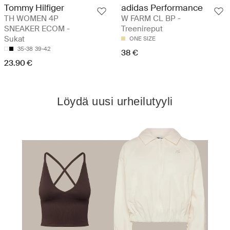
Tommy Hilfiger
adidas Performance
TH WOMEN 4P
W FARM CL BP -
SNEAKER ECOM -
Treenireput
Sukat
ONE SIZE
35-38
39-42
38 €
23.90 €
Löydä uusi urheilutyyli