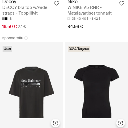
Decoy
Nike
DECOY bra top w/wide
W NIKE V5 RNR -
straps - Toppiliivit
Matalavartiset tennarit
S
36
40
40.5
41
42.5
16.50 €
84.99 €
22 €
sponsoroitu
Uusi
30% Tarjous