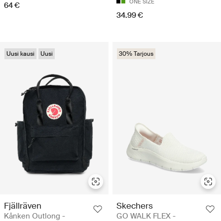
ONE SIZE
64 €
34.99 €
Uusi kausi
Uusi
30% Tarjous
Fjällräven
Skechers
Kånken Outlong -
GO WALK FLEX -