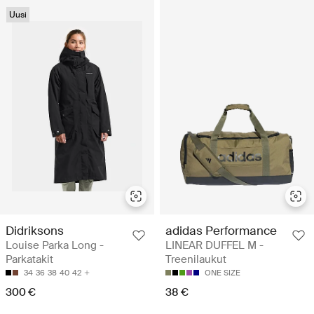
Uusi
Didriksons
adidas Performance
Louise Parka Long -
LINEAR DUFFEL M -
Parkatakit
Treenilaukut
34
36
38
40
42
ONE SIZE
300 €
38 €