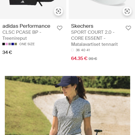
adidas Performance
Skechers
CLSC PCASE BP -
SPORT COURT 2.0 -
Treenireput
CORE ESSENT -
Matalavartiset tennarit
ONE SIZE
36
40
41
34 €
64.35 €
99 €