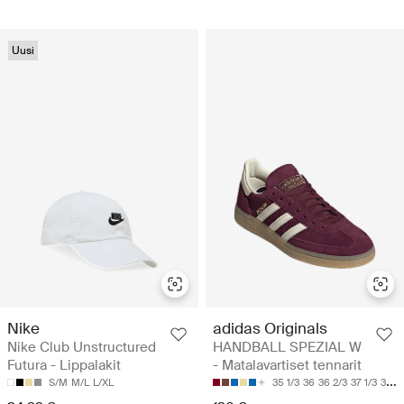
Uusi
Nike
adidas Originals
Nike Club Unstructured
HANDBALL SPEZIAL W
Futura - Lippalakit
- Matalavartiset tennarit
S/M
M/L
L/XL
35 1/3
36
36 2/3
37 1/3
38