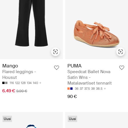
Mango
PUMA
Flared leggings -
Speedcat Ballet Nova
Housut
Satin Wns -
Matalavartiset tennarit
116
122
128
134
140
36
37
37.5
38
38.5
6.49 €
9.99 €
90 €
Uusi
Uusi