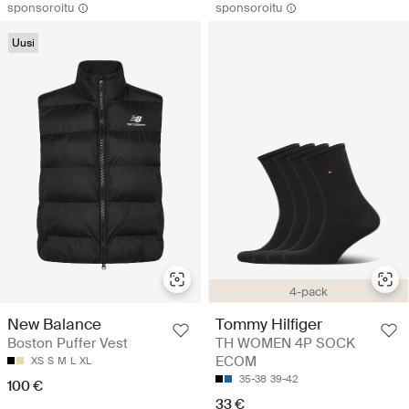
sponsoroitu
sponsoroitu
Uusi
4-pack
New Balance
Tommy Hilfiger
Boston Puffer Vest
TH WOMEN 4P SOCK
ECOM
XS
S
M
L
XL
35-38
39-42
100 €
33 €