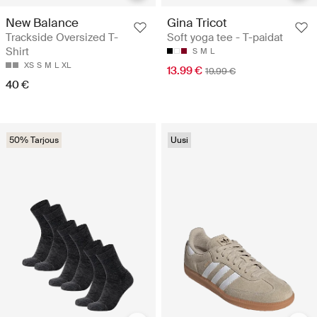
Gina Tricot
New Balance
Soft yoga tee - T-paidat
Trackside Oversized T-
Shirt
S
M
L
XS
S
M
L
XL
13.99 €
19.99 €
40 €
50% Tarjous
Uusi