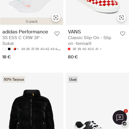
3-pack
adidas Performance
VANS
3S ESS C CRW 3P -
Classic Slip-On - Slip
Sukat
on -tennarit
34-36
37-39
40-42
43-45
46-48
36
39
40
40.5
41
18 €
80 €
50% Tarjous
Uusi
1
−