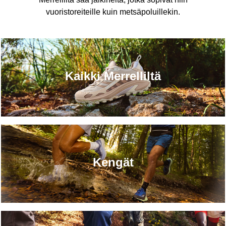
vuoristoreiteille kuin metsäpoluillekin.
Kaikki Merrelliltä
Kengät