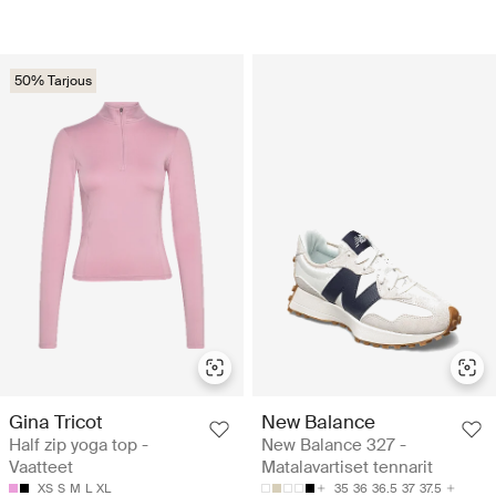
50% Tarjous
Gina Tricot
New Balance
Half zip yoga top -
New Balance 327 -
Vaatteet
Matalavartiset tennarit
XS
S
M
L
XL
35
36
36.5
37
37.5