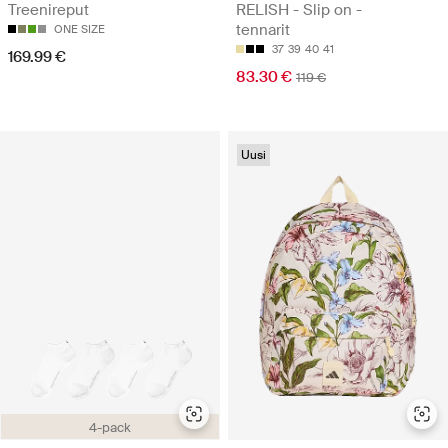
Treenireput
RELISH - Slip on -
tennarit
ONE SIZE
37
39
40
41
169.99 €
83.30 €
119 €
Uusi
4-pack