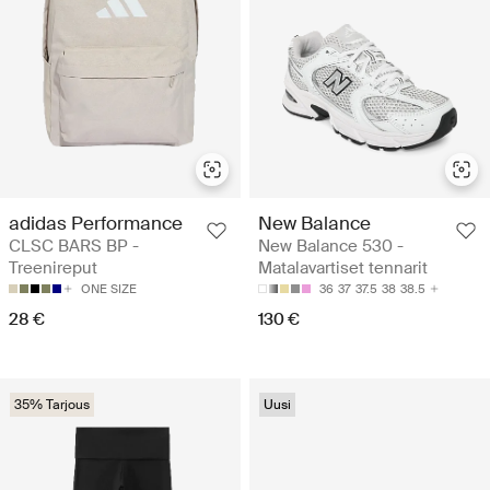
adidas Performance
New Balance
CLSC BARS BP -
New Balance 530 -
Treenireput
Matalavartiset tennarit
ONE SIZE
36
37
37.5
38
38.5
28 €
130 €
35% Tarjous
Uusi