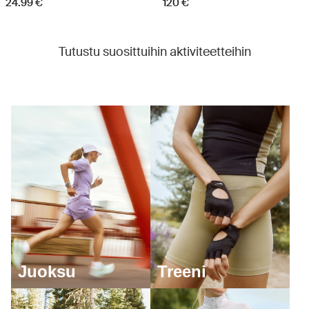
24.99 €
120 €
Tutustu suosittuihin aktiviteetteihin
Juoksu
Treeni