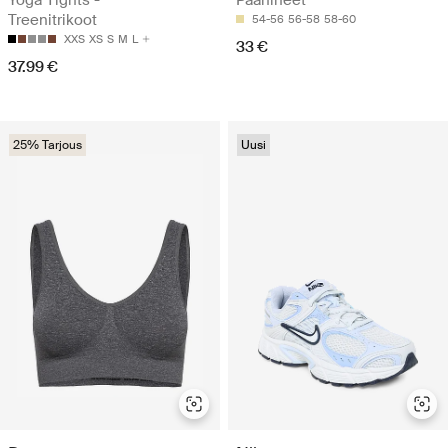
Yoga Tights -
Päähineet
Treenitrikoot
54-56
56-58
58-60
XXS
XS
S
M
L
33 €
37.99 €
25% Tarjous
Uusi