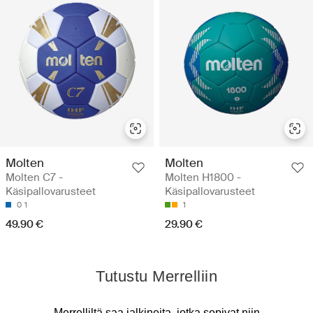
Molten
Molten
Molten C7 -
Molten H1800 -
Käsipallovarusteet
Käsipallovarusteet
0
1
1
49.90 €
29.90 €
Tutustu Merrelliin
Merrelliltä saa jalkineita, jotka sopivat niin