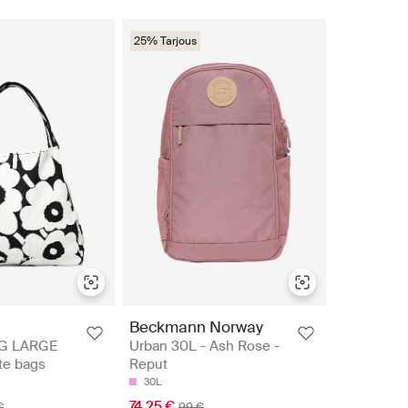
25% Tarjous
Beckmann Norway
G LARGE
Urban 30L - Ash Rose -
te bags
Reput
30L
74.25 €
€
99 €