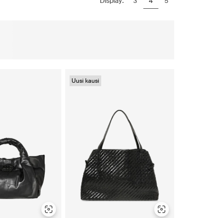
Display:
3
4
5
Uusi kausi