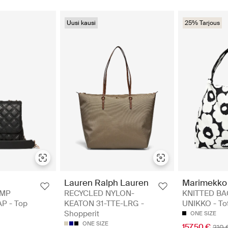
Uusi kausi
25% Tarjous
Lauren Ralph Lauren
Marimekko
OMP
RECYCLED NYLON-
KNITTED BA
P - Top
KEATON 31-TTE-LRG -
UNIKKO - To
Shopperit
ONE SIZE
ONE SIZE
157.50 €
210 