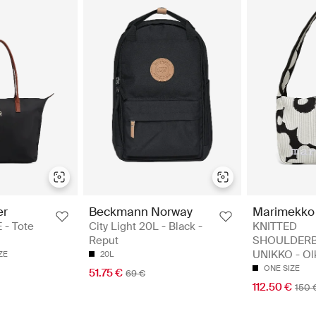
er
Beckmann Norway
Marimekko
- Tote
City Light 20L - Black -
KNITTED
Reput
SHOULDER
UNIKKO - Ol
ZE
20L
ONE SIZE
51.75 €
69 €
112.50 €
150 