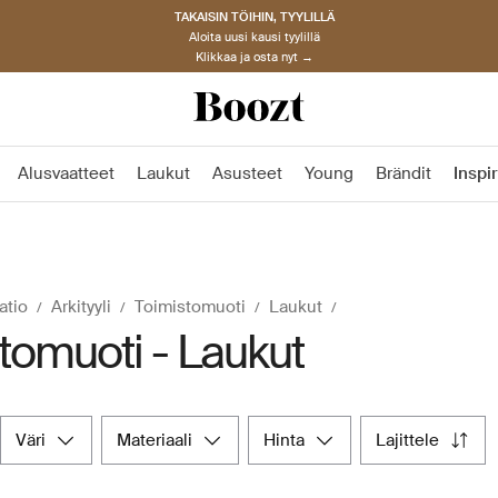
TAKAISIN TÖIHIN, TYYLILLÄ
Aloita uusi kausi tyylillä
Klikkaa ja osta nyt →
Alusvaatteet
Laukut
Asusteet
Young
Brändit
Inspi
atio
Arkityyli
Toimistomuoti
Laukut
tomuoti - Laukut
väri
materiaali
hinta
lajittele