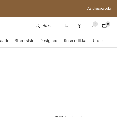
Asiakaspalvelu
0
0
Haku
raatio
Streetstyle
Designers
Kosmetiikka
Urheilu