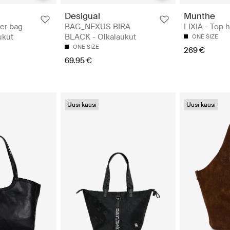
Desigual
Munthe
er bag
BAG_NEXUS BIRA
LIXIA - Top 
ukut
BLACK - Olkalaukut
ONE SIZE
ONE SIZE
269 €
69.95 €
Uusi kausi
Uusi kausi