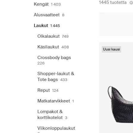
1445 tuotetta
Kengät
1 403
Alusvaatteet
8
Laukut
1 445
Olkalaukut
749
Käsilaukut
408
Uusi kausi
Crossbody bags
226
Shopper-laukut &
Tote bags
433
Reput
124
Matkatarvikkeet
1
Lompakot &
korttikotelot
3
Viikonloppulaukut