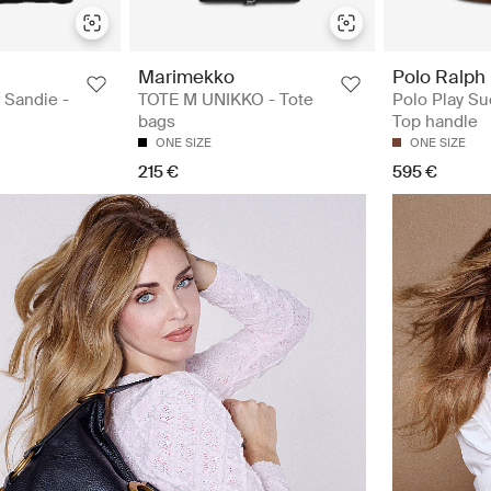
Marimekko
Polo Ralph
 Sandie -
TOTE M UNIKKO - Tote
Polo Play Su
bags
Top handle
ONE SIZE
ONE SIZE
215 €
595 €