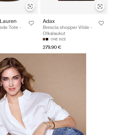
 Lauren
Adax
ede Tote -
Brescia shopper Vilde -
Olkalaukut
ONE SIZE
279.90 €