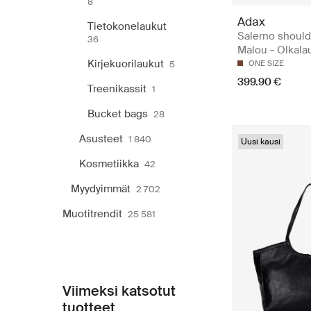
8
Adax
Tietokonelaukut
Salerno should
36
Malou - Olkala
Kirjekuorilaukut
5
ONE SIZE
399.90 €
Treenikassit
1
Bucket bags
28
Asusteet
1 840
Uusi kausi
Kosmetiikka
42
Myydyimmät
2 702
Muotitrendit
25 581
Viimeksi katsotut
tuotteet