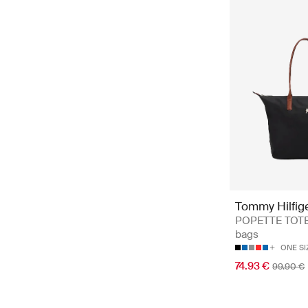
Tommy Hilfig
POPETTE TOTE 
bags
ONE SI
74.93 €
99.90 €