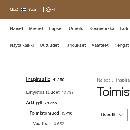
Maa:
Suomi
FI
Naiset
Miehet
Lapset
Urheilu
Kosmetiikka
Koti
Näytä kaikki
Uutuudet
Tarjoukset
Vaatteet
Kengät
Inspiraatio
41 359
Naiset
Inspira
Toimis
Erityistilaisuudet
10 788
Arkityyli
28 265
Toimistomuoti
15 410
brändit
Vaatteet
10 652