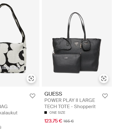
GUESS
POWER PLAY II LARGE
BAG
TECH TOTE - Shopperit
kalaukut
ONE SIZE
123.75 €
165 €
€