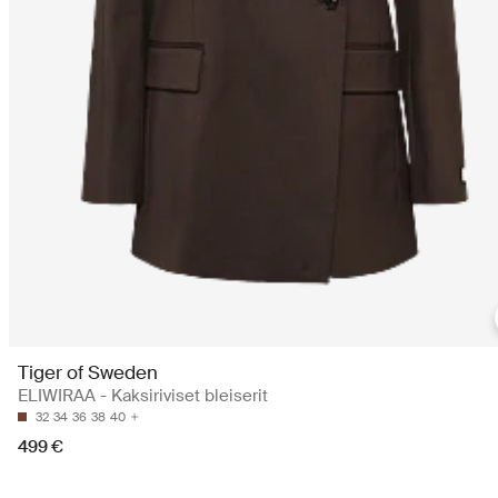
Tiger of Sweden
ELIWIRAA - Kaksiriviset bleiserit
32
34
36
38
40
499 €