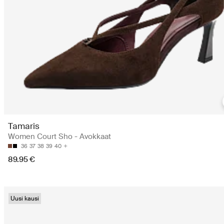
Tamaris
Women Court Sho - Avokkaat
36
37
38
39
40
89.95 €
Uusi kausi