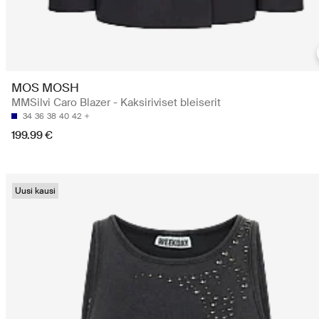
MOS MOSH
MMSilvi Caro Blazer - Kaksiriviset bleiserit
34
36
38
40
42
199.99 €
Uusi kausi