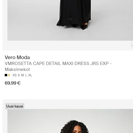
Vero Moda
VMROSETTA CAPE DETAIL MAXI DRESS JRS EXP -
Maksimekot
XS
S
M
L
XL
69.99 €
Uusi kausi