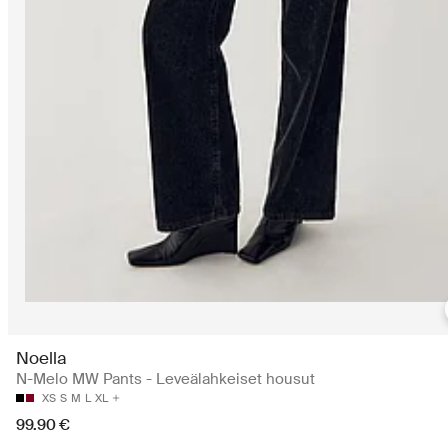
Noella
N-Melo MW Pants - Leveälahkeiset housut
XS
S
M
L
XL
99.90 €