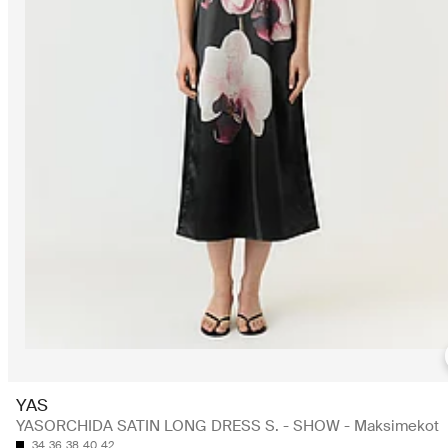
YAS
YASORCHIDA SATIN LONG DRESS S. - SHOW - Maksimekot
34
36
38
40
42