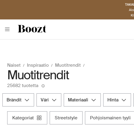
TAKAI
Alo
Kl
Naiset
Inspiraatio
Muotitrendit
Muotitrendit
25682 tuotetta
brändit
väri
materiaali
hinta
kategoriat
streetstyle
pohjoismainen tyyli