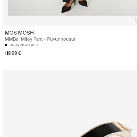
MOS MOSH
MMBai Miley Pant - Puvunhousut
34
36
38
40
42
119.99 €