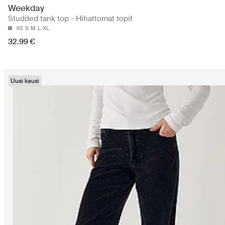
Weekday
Studded tank top - Hihattomat topit
XS
S
M
L
XL
32.99 €
Uusi kausi