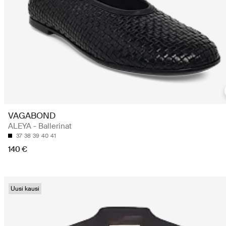
VAGABOND
ALEYA - Ballerinat
37
38
39
40
41
140 €
Uusi kausi