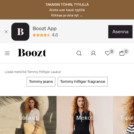
TAKAISIN TÖIHIN, TYYLILLÄ
Aloita uusi kausi tyylillä
Klikkaa ja osta nyt →
Boozt App
asenna
4.6
0
0
Lisää merkiltä Tommy Hilfiger Laukut
tommy jeans
tommy hilfiger fragrance
Laukut
Mekot
T-pai