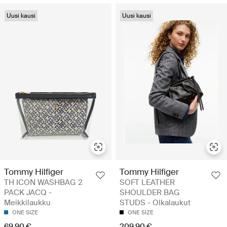
Uusi kausi
Uusi kausi
Tommy Hilfiger
Tommy Hilfiger
TH ICON WASHBAG 2
SOFT LEATHER
PACK JACQ -
SHOULDER BAG
Meikkilaukku
STUDS - Olkalaukut
ONE SIZE
ONE SIZE
69.90 €
209.90 €