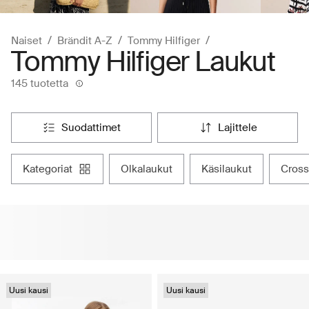
Naiset
Brändit A-Z
Tommy Hilfiger
Tommy Hilfiger Laukut
145 tuotetta
suodattimet
lajittele
kategoriat
olkalaukut
käsilaukut
cros
Uusi kausi
Uusi kausi