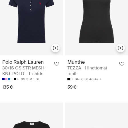
Polo Ralph Lauren
Munthe
30/1S GS STR MESH-
TEZZA - Hihattomat
KNT-POLO - T-shirts
topit
XS
S
M
L
XL
34
36
38
40
42
135 €
59 €