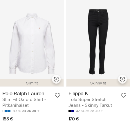
Slim fit
Skinny fit
Polo Ralph Lauren
Filippa K
Slim Fit Oxford Shirt -
Lola Super Stretch
Pitkähihaiset
Jeans - Skinny Farkut
30
32
34
36
38
32
34
36
38
40
155 €
170 €