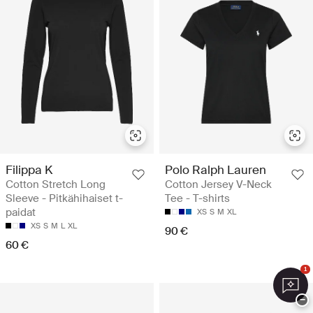
Filippa K
Polo Ralph Lauren
Cotton Stretch Long
Cotton Jersey V-Neck
Sleeve - Pitkähihaiset t-
Tee - T-shirts
paidat
XS
S
M
XL
XS
S
M
L
XL
90 €
60 €
1
−