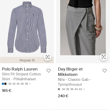
Regular fit
Polo Ralph Lauren
Day Birger et
Slim Fit Striped Cotton
Mikkelsen
Shirt - Pitkähihaiset
Nila - Classic Gab -
30
32
34
36
38
Tynnyrihousut
34
36
38
40
42
185 €
240 €