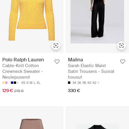
Polo Ralph Lauren
Malina
Cable-Knit Cotton
Sarah Elastic Waist
Crewneck Sweater -
Satin Trousers - Suorat
Neulepuserot
housut
XS
S
M
L
XL
34
36
38
40
42
129 €
330 €
215 €