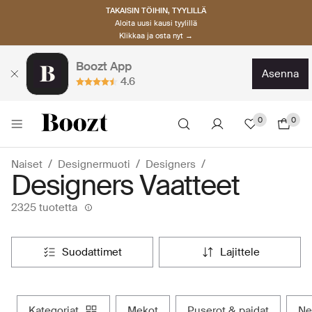
TAKAISIN TÖIHIN, TYYLILLÄ
Aloita uusi kausi tyylillä
Klikkaa ja osta nyt →
Boozt App
asenna
4.6
0
0
Naiset
Designermuoti
Designers
Designers Vaatteet
2325 tuotetta
suodattimet
lajittele
kategoriat
mekot
puserot & paidat
n