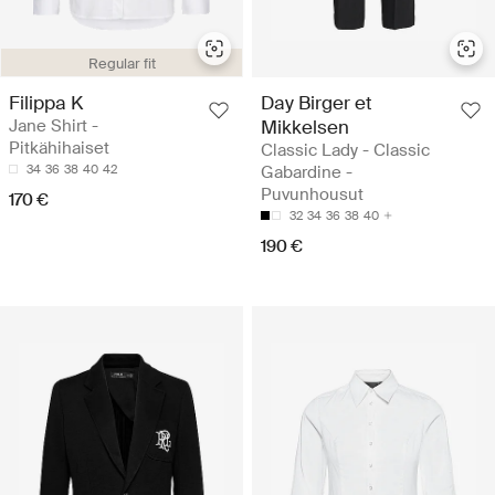
Regular fit
Filippa K
Day Birger et
Jane Shirt -
Mikkelsen
Pitkähihaiset
Classic Lady - Classic
34
36
38
40
42
Gabardine -
Puvunhousut
170 €
32
34
36
38
40
190 €