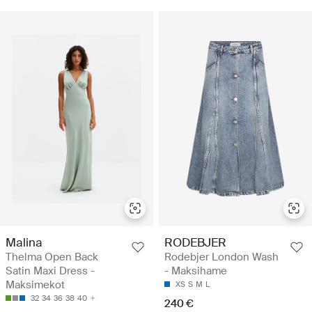
Malina
RODEBJER
Thelma Open Back
Rodebjer London Wash
Satin Maxi Dress -
- Maksihame
Maksimekot
XS
S
M
L
32
34
36
38
40
240 €