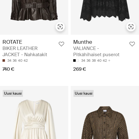
ROTATE
Munthe
BIKER LEATHER
VALIANCE -
JACKET - Nahkatakit
Pitkähihaiset puserot
34
36
40
42
34
36
38
40
42
740 €
269 €
Uusi kausi
Uusi kausi