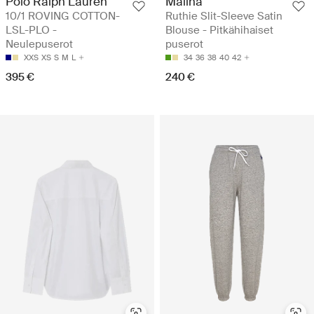
Polo Ralph Lauren
Malina
10/1 ROVING COTTON-
Ruthie Slit-Sleeve Satin
LSL-PLO -
Blouse - Pitkähihaiset
Neulepuserot
puserot
XXS
XS
S
M
L
34
36
38
40
42
395 €
240 €