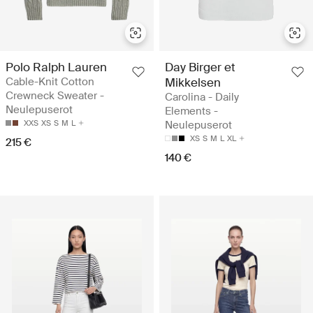
Polo Ralph Lauren
Day Birger et
Cable-Knit Cotton
Mikkelsen
Crewneck Sweater -
Carolina - Daily
Neulepuserot
Elements -
XXS
XS
S
M
L
Neulepuserot
XS
S
M
L
XL
215 €
140 €