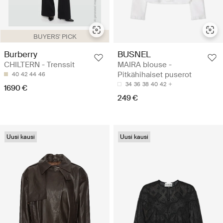
BUYERS' PICK
Burberry
BUSNEL
CHILTERN - Trenssit
MAIRA blouse -
Pitkähihaiset puserot
40
42
44
46
34
36
38
40
42
1690 €
249 €
Uusi kausi
Uusi kausi