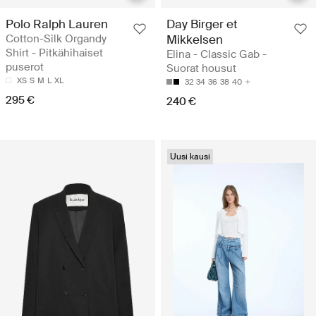
Polo Ralph Lauren
Day Birger et
Cotton-Silk Organdy
Mikkelsen
Shirt - Pitkähihaiset
Elina - Classic Gab -
puserot
Suorat housut
XS
S
M
L
XL
32
34
36
38
40
295 €
240 €
Uusi kausi