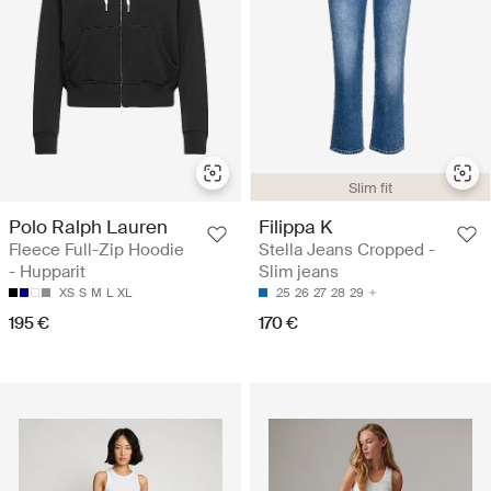
Slim fit
Polo Ralph Lauren
Filippa K
Fleece Full-Zip Hoodie
Stella Jeans Cropped -
- Hupparit
Slim jeans
XS
S
M
L
XL
25
26
27
28
29
195 €
170 €