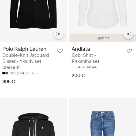
Slim fit
Polo Ralph Lauren
Andiata
Double-Knit Jacquard
Cobi Shirt -
Blazer - Yksiriviset
Pitkähihaiset
bleiserit
34
36
40
44
30
32
34
36
38
200 €
395 €