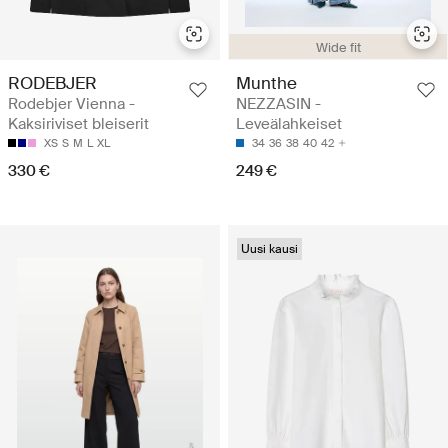
Wide fit
RODEBJER
Munthe
Rodebjer Vienna -
NEZZASIN -
Kaksiriviset bleiserit
Leveälahkeiset
XS
S
M
L
XL
34
36
38
40
42
330 €
249 €
Uusi kausi