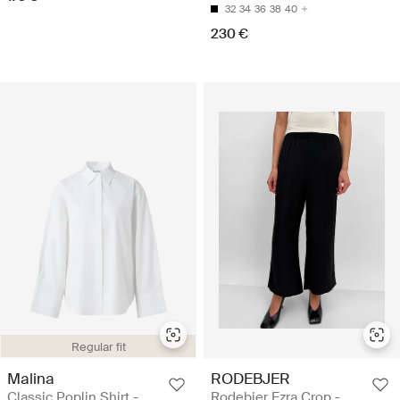
32
34
36
38
40
230 €
Regular fit
Malina
RODEBJER
Classic Poplin Shirt -
Rodebjer Ezra Crop -