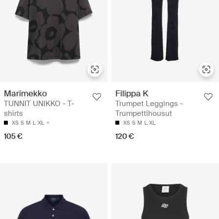
Marimekko
Filippa K
TUNNIT UNIKKO - T-
Trumpet Leggings -
shirts
Trumpettihousut
XS
S
M
L
XL
XS
S
M
L
XL
105 €
120 €