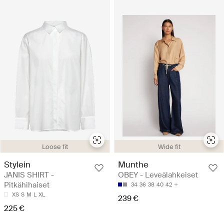
Loose fit
Wide fit
Stylein
Munthe
JANIS SHIRT -
OBEY - Leveälahkeiset
Pitkähihaiset
34
36
38
40
42
XS
S
M
L
XL
239 €
225 €