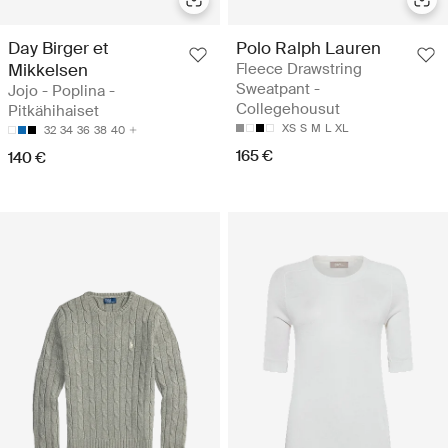
Day Birger et
Polo Ralph Lauren
Mikkelsen
Fleece Drawstring
Sweatpant -
Jojo - Poplina -
Collegehousut
Pitkähihaiset
XS
S
M
L
XL
32
34
36
38
40
165 €
140 €