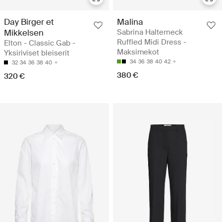
Day Birger et
Malina
Mikkelsen
Sabrina Halterneck
Ruffled Midi Dress -
Elton - Classic Gab -
Maksimekot
Yksiriviset bleiserit
34
36
38
40
42
32
34
36
38
40
380 €
320 €