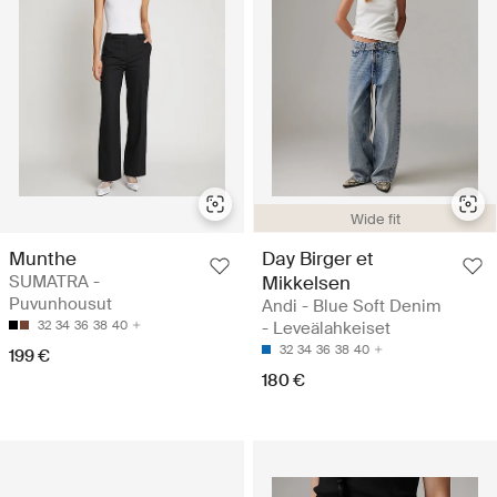
Wide fit
Munthe
Day Birger et
SUMATRA -
Mikkelsen
Puvunhousut
Andi - Blue Soft Denim
32
34
36
38
40
- Leveälahkeiset
32
34
36
38
40
199 €
180 €