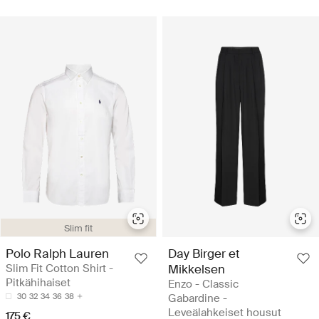
Slim fit
Polo Ralph Lauren
Day Birger et
Slim Fit Cotton Shirt -
Mikkelsen
Pitkähihaiset
Enzo - Classic
30
32
34
36
38
Gabardine -
Leveälahkeiset housut
175 €