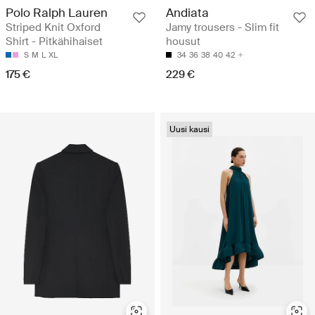
Polo Ralph Lauren
Andiata
Striped Knit Oxford
Jamy trousers - Slim fit
Shirt - Pitkähihaiset
housut
S
M
L
XL
34
36
38
40
42
175 €
229 €
Uusi kausi