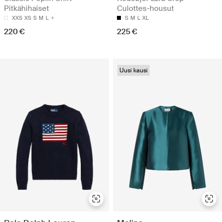
Pitkähihaiset
Culottes-housut
XXS
XS
S
M
L
S
M
L
XL
220 €
225 €
Uusi kausi