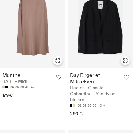
Munthe
Day Birger et
BABE - Midi
Mikkelsen
34
36
38
40
42
Hector - Classic
Gabardine - Yksiriviset
179 €
bleiserit
32
34
36
38
40
290 €