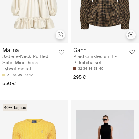
Malina
Ganni
Jadie V-Neck Ruffled
Plaid crinkled shirt -
Satin Mini Dress -
Pitkähihaiset
Lyhyet mekot
32
34
36
38
40
34
36
38
40
42
295 €
550 €
40% Tarjous