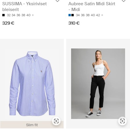
SUSSIMA - Yksiriviset
Aubree Satin Midi Skirt
bleiserit
- Midi
32
34
36
38
40
34
36
38
40
42
329 €
310 €
Slim fit