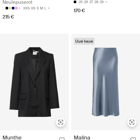
Neulepuserot
25
26
27
28
29
XXS
XS
S
M
L
170 €
215 €
Uusi kausi
Munthe
Malina