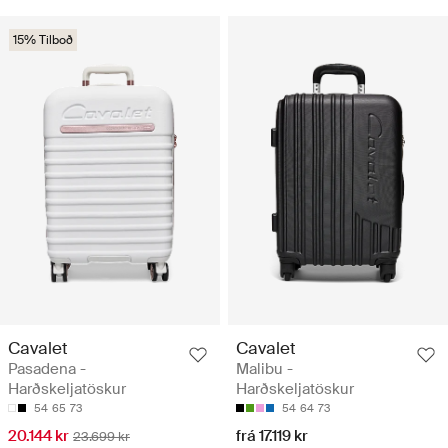
15% Tilboð
Cavalet
Cavalet
Pasadena -
Malibu -
Harðskeljatöskur
Harðskeljatöskur
54
65
73
54
64
73
20.144 kr
frá 17.119 kr
23.699 kr