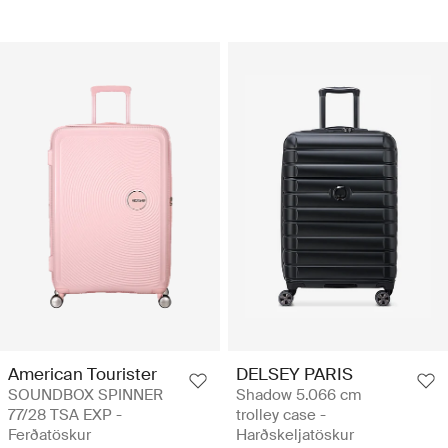
American Tourister
DELSEY PARIS
SOUNDBOX SPINNER
Shadow 5.066 cm
77/28 TSA EXP -
trolley case -
Ferðatöskur
Harðskeljatöskur