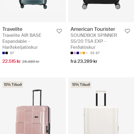
Travelite
American Tourister
Travelite AIR BASE
SOUNDBOX SPINNER
Expandable -
55/20 TSA EXP -
Harðskeljatöskur
Ferðatöskur
67
55
67
22.515 kr
frá 23.289 kr
26.489 kr
15% Tilboð
15% Tilboð