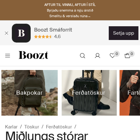
AFTUR TIL VINNU, AFTUR Í STÍL
Byrjaðu snemma á nýju árstíð
Smelltu & verslaðu núna→
Boozt Smáforrit
setja upp
4.6
0
0
Bakpokar
Ferðatöskur
Fart
Karlar
Töskur
Ferðatöskur
Miðlungs stórar