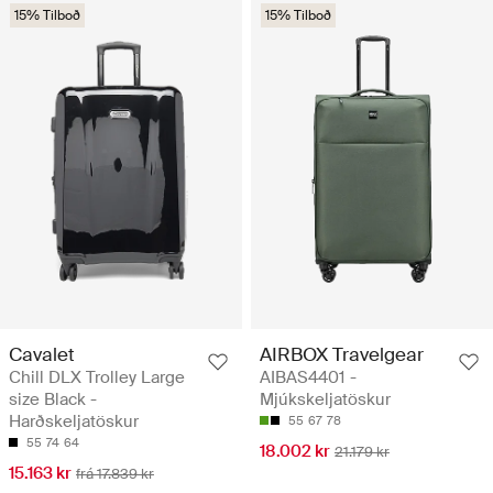
15% Tilboð
15% Tilboð
Cavalet
AIRBOX Travelgear
Chill DLX Trolley Large
AIBAS4401 -
size Black -
Mjúkskeljatöskur
Harðskeljatöskur
55
67
78
55
74
64
18.002 kr
21.179 kr
15.163 kr
frá 17.839 kr