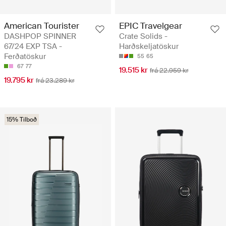
American Tourister
EPIC Travelgear
DASHPOP SPINNER
Crate Solids -
67/24 EXP TSA -
Harðskeljatöskur
Ferðatöskur
55
65
67
77
19.515 kr
frá 22.959 kr
19.795 kr
frá 23.289 kr
15% Tilboð