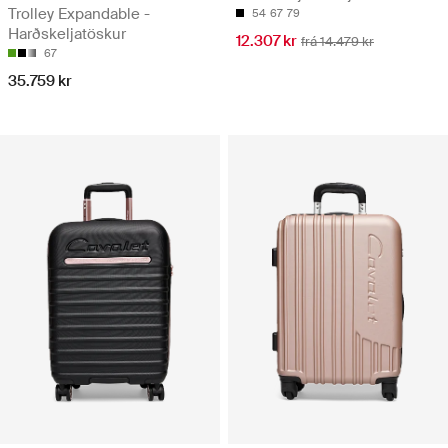
Trolley Expandable -
54
67
79
Harðskeljatöskur
12.307 kr
frá 14.479 kr
67
35.759 kr