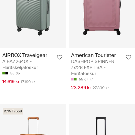
AIRBOX Travelgear
American Tourister
AIBAZ26401 -
DASHPOP SPINNER
Harðskeljatöskur
77/28 EXP TSA -
Ferðatöskur
55
65
55
67
77
14.619 kr
17.199 kr
23.289 kr
27.399 kr
15% Tilboð