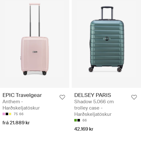
EPIC Travelgear
DELSEY PARIS
Anthem -
Shadow 5.066 cm
Harðskeljatöskur
trolley case -
Harðskeljatöskur
75
66
66
frá 21.889 kr
42.169 kr