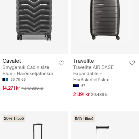
Cavalet
Travelite
Smygehuk Cabin size
Travelite AIR BASE
Blue - Harðskeljatöskur
Expandable -
Harðskeljatöskur
55
75
66
67
14.271 kr
frá 17.839 kr
21.191 kr
26.489 kr
20% Tilboð
15% Tilboð