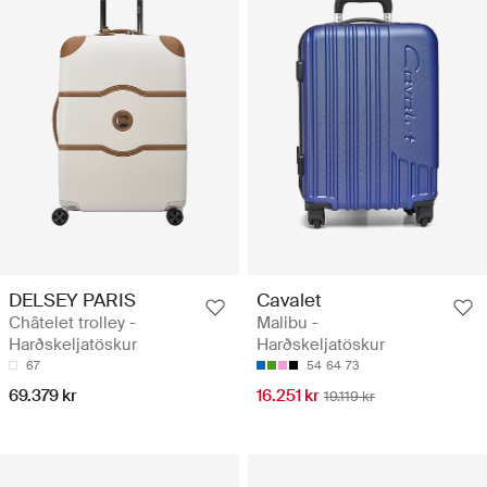
DELSEY PARIS
Cavalet
Châtelet trolley -
Malibu -
Harðskeljatöskur
Harðskeljatöskur
67
54
64
73
69.379 kr
16.251 kr
19.119 kr