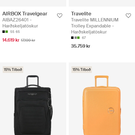
AIRBOX Travelgear
Travelite
AIBAZ26401 -
Travelite MILLENNIUM
Harðskeljatöskur
Trolley Expandable -
Harðskeljatöskur
55
65
67
14.619 kr
17.199 kr
35.759 kr
15% Tilboð
15% Tilboð