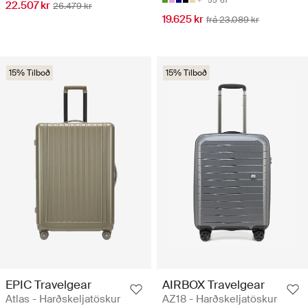
55
67
22.507 kr
26.479 kr
19.625 kr
frá 23.089 kr
15% Tilboð
15% Tilboð
EPIC Travelgear
AIRBOX Travelgear
Atlas - Harðskeljatöskur
AZ18 - Harðskeljatöskur