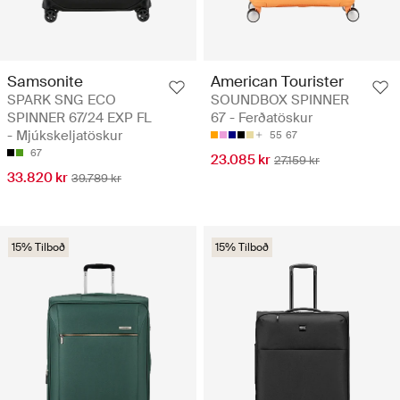
Samsonite
American Tourister
SPARK SNG ECO
SOUNDBOX SPINNER
SPINNER 67/24 EXP FL
67 - Ferðatöskur
- Mjúkskeljatöskur
55
67
67
23.085 kr
27.159 kr
33.820 kr
39.789 kr
15% Tilboð
15% Tilboð