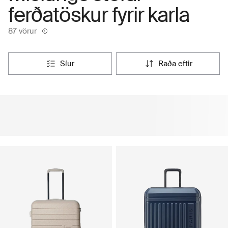
ferðatöskur fyrir karla
87 vörur
síur
raða eftir