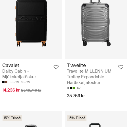
Cavalet
Travelite
Dalby Cabin -
Travelite MILLENNIUM
Mjúkskeljatöskur
Trolley Expandable -
Harðskeljatöskur
55 CM
65 CM
67
14.236 kr
frá 16.749 kr
35.759 kr
15% Tilboð
15% Tilboð