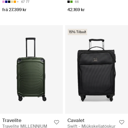
67
77
66
frá 27.399 kr
42.169 kr
15% Tilboð
Travelite
Cavalet
Travelite MILLENNIUM
Swift - Mjúkskeljatöskur