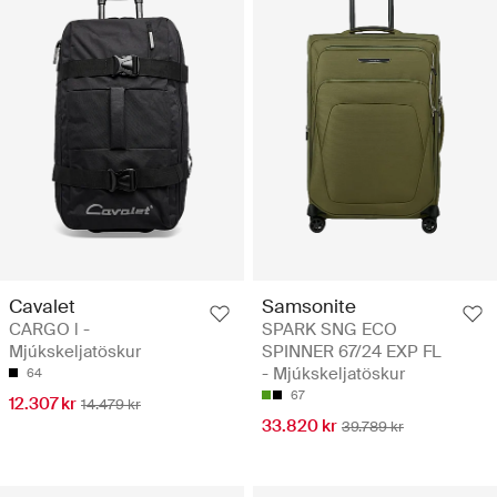
Cavalet
Samsonite
CARGO l -
SPARK SNG ECO
Mjúkskeljatöskur
SPINNER 67/24 EXP FL
- Mjúkskeljatöskur
64
67
12.307 kr
14.479 kr
33.820 kr
39.789 kr