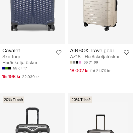
Cavalet
AIRBOX Travelgear
Skottorp -
AZ18 - Harðskeljatöskur
Harðskeljatöskur
55
74
66
55
67
77
18.002 kr
frá 21.179 kr
19.498 kr
22.939 kr
20% Tilboð
20% Tilboð