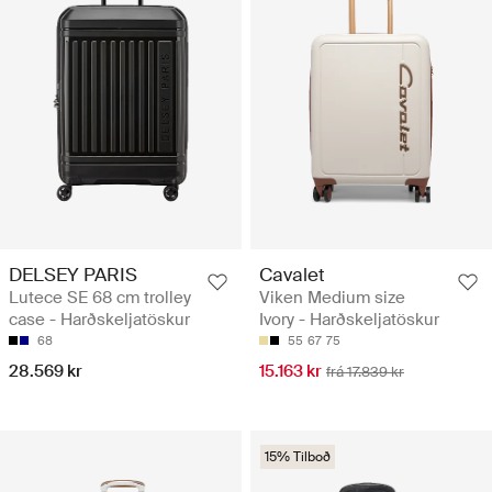
DELSEY PARIS
Cavalet
Lutece SE 68 cm trolley
Viken Medium size
case - Harðskeljatöskur
Ivory - Harðskeljatöskur
68
55
67
75
28.569 kr
15.163 kr
frá 17.839 kr
15% Tilboð