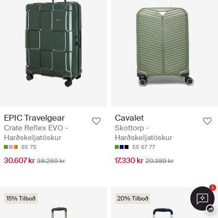
EPIC Travelgear
Cavalet
Crate Reflex EVO -
Skottorp -
Harðskeljatöskur
Harðskeljatöskur
65
75
55
67
77
30.607 kr
17.330 kr
38.259 kr
20.389 kr
1
15% Tilboð
20% Tilboð
−