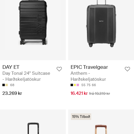
DAY ET
EPIC Travelgear
Day Tonal 24" Suitcase
Anthem -
- Harðskeljatöskur
Harðskeljatöskur
68
55
75
66
23.269 kr
16.421 kr
frá 19.319 kr
15% Tilboð