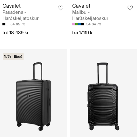
Cavalet
Cavalet
Pasadena -
Malibu -
Harðskeljatöskur
Harðskeljatöskur
54
65
73
54
64
73
frá 18.439 kr
frá 17.119 kr
15% Tilboð