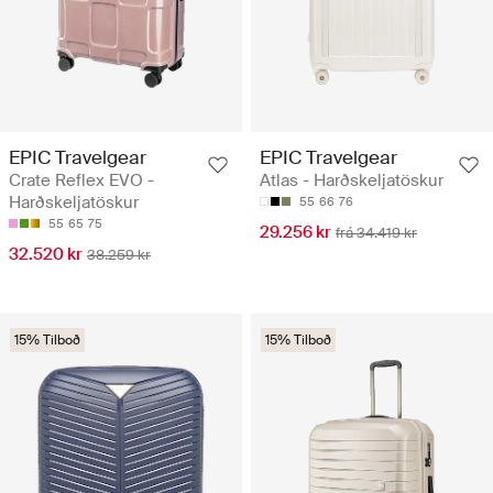
EPIC Travelgear
EPIC Travelgear
Crate Reflex EVO -
Atlas - Harðskeljatöskur
Harðskeljatöskur
55
66
76
55
65
75
29.256 kr
frá 34.419 kr
32.520 kr
38.259 kr
15% Tilboð
15% Tilboð