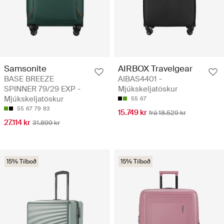
Samsonite
AIRBOX Travelgear
BASE BREEZE
AIBAS4401 -
SPINNER 79/29 EXP -
Mjúkskeljatöskur
Mjúkskeljatöskur
55
67
55
67
79
83
15.749 kr
frá 18.529 kr
27.114 kr
31.899 kr
15% Tilboð
15% Tilboð