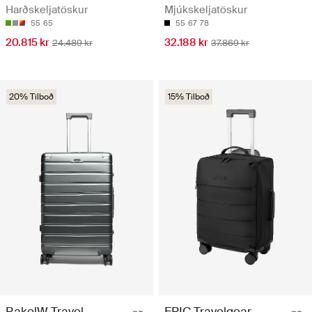
Harðskeljatöskur
Mjúkskeljatöskur
55
65
55
67
78
20.815 kr
32.188 kr
24.489 kr
37.869 kr
20% Tilboð
15% Tilboð
RakelW Travel
EPIC Travelgear