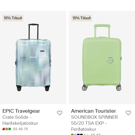
15% Tilboð
15% Tilboð
EPIC Travelgear
American Tourister
Crate Solids -
SOUNDBOX SPINNER
Harðskeljatöskur
55/20 TSA EXP -
Ferðatöskur
55
65
75