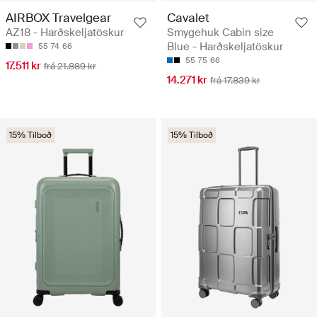
AIRBOX Travelgear
Cavalet
AZ18 - Harðskeljatöskur
Smygehuk Cabin size
Blue - Harðskeljatöskur
55
74
66
55
75
66
17.511 kr
frá 21.889 kr
14.271 kr
frá 17.839 kr
15% Tilboð
15% Tilboð