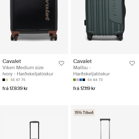
Cavalet
Cavalet
Viken Medium size
Malibu -
Ivory - Harðskeljatöskur
Harðskeljatöskur
55
67
75
54
64
73
frá 17.839 kr
frá 17.119 kr
15% Tilboð