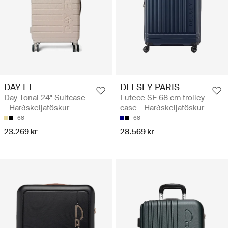
DAY ET
DELSEY PARIS
Day Tonal 24" Suitcase
Lutece SE 68 cm trolley
- Harðskeljatöskur
case - Harðskeljatöskur
68
68
23.269 kr
28.569 kr