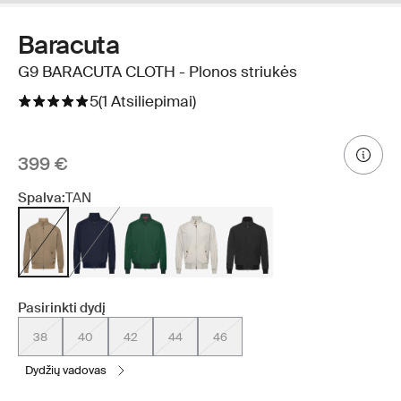
Baracuta
G9 BARACUTA CLOTH - Plonos striukės
5
(1 Atsiliepimai)
399 €
Spalva:
TAN
Pasirinkti dydį
38
40
42
44
46
dydžių vadovas