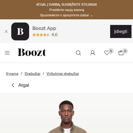
ATGAL Į DARBĄ, SUGRĮŽKITE STILINGAI
Pradėkite naują sezoną
Spustelėkite ir apsipirkite dabar →
Boozt App
įdiegti
4.6
0
0
Vyrams
Drabužiai
Viršutiniai drabužiai
atgal