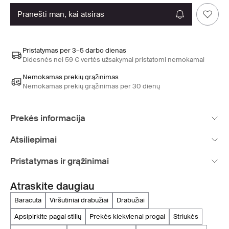
pranešti man, kai atsiras
Pristatymas per 3–5 darbo dienas
Didesnės nei 59 € vertės užsakymai pristatomi nemokamai
Nemokamas prekių grąžinimas
Nemokamas prekių grąžinimas per 30 dienų
Prekės informacija
Atsiliepimai
Pristatymas ir grąžinimai
Atraskite daugiau
baracuta
viršutiniai drabužiai
drabužiai
apsipirkite pagal stilių
prekės kiekvienai progai
striukės