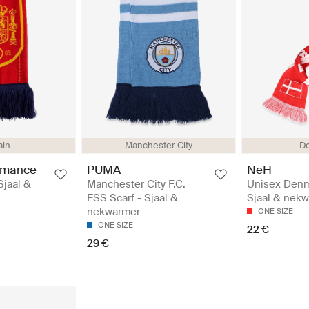
ain
Manchester City
D
rmance
PUMA
NeH
jaal &
Manchester City F.C.
Unisex Denm
ESS Scarf - Sjaal &
Sjaal & nek
nekwarmer
ONE SIZE
ONE SIZE
22 €
29 €