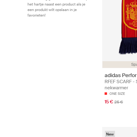
het hartje naast een product als je
een produkt wilt opslaan in je
favorieten!
Sp
adidas Perfo
RFEF SCARF - S
nekwarmer
ONE SIZE
15 €
25 €
New