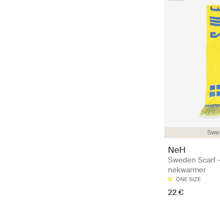
Swe
NeH
Sweden Scarf -
nekwarmer
ONE SIZE
22 €