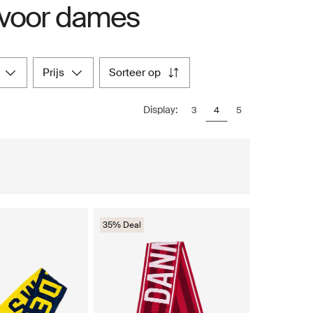
 voor dames
prijs
sorteer op
Display:
3
4
5
35% Deal