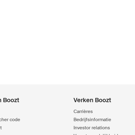
n Boozt
Verken Boozt
Carrières
ucher code
Bedrijfsinformatie
t
Investor relations