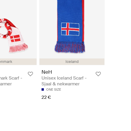
enmark
Iceland
NeH
ark Scarf -
Unisex Iceland Scarf -
warmer
Sjaal & nekwarmer
ONE SIZE
22 €