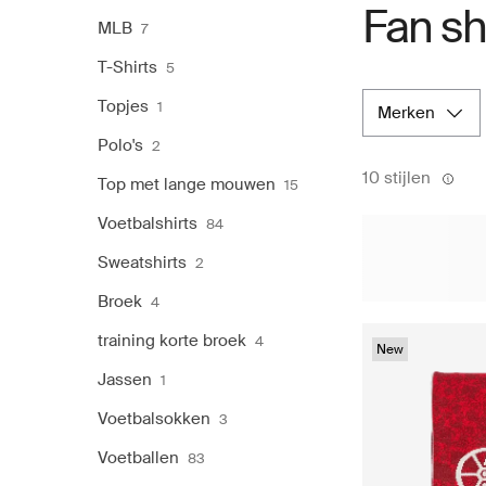
Fan sh
MLB
7
T-Shirts
5
Topjes
1
merken
Polo's
2
10 stijlen
Top met lange mouwen
15
Voetbalshirts
84
Sweatshirts
2
Broek
4
training korte broek
4
New
Jassen
1
Voetbalsokken
3
Voetballen
83