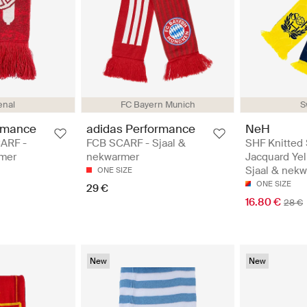
enal
FC Bayern Munich
S
rmance
adidas Performance
NeH
CARF -
FCB SCARF - Sjaal &
SHF Knitted 
rmer
nekwarmer
Jacquard Yel
Sjaal & nek
ONE SIZE
ONE SIZE
29 €
16.80 €
28 €
New
New