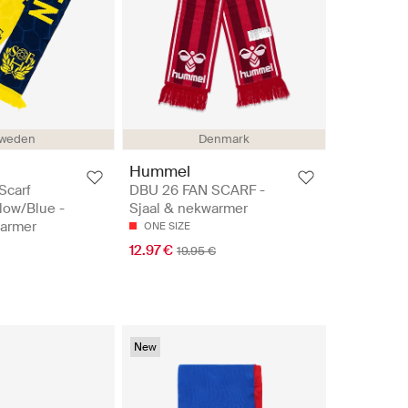
weden
Denmark
Hummel
Scarf
DBU 26 FAN SCARF -
low/Blue -
Sjaal & nekwarmer
warmer
ONE SIZE
12.97 €
19.95 €
New