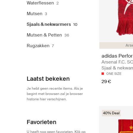
Waterflessen
2
Mutsen
3
Sjaals & nekwarmers
10
Mutsen & Petten
36
Ars
Rugzakken
7
adidas Perfo
Arsenal F.C. S
Sjaal & nekwa
ONE SIZE
Laatst bekeken
29 €
Je hebt geen recente items. Als je
begint met browsen zal je browser
historie hier verschijnen.
40% Deal
Favorieten
U heeft nog geen favorieten. Klik op