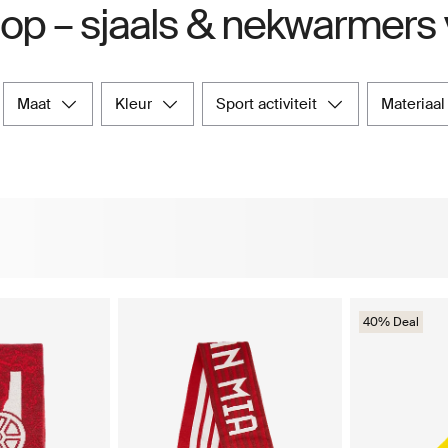
op – sjaals & nekwarmers
maat
kleur
sport activiteit
materiaal
40% Deal