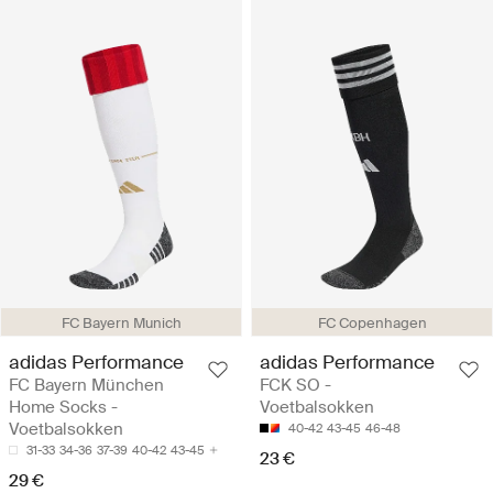
FC Bayern Munich
FC Copenhagen
adidas Performance
adidas Performance
FC Bayern München
FCK SO -
Home Socks -
Voetbalsokken
Voetbalsokken
40-42
43-45
46-48
31-33
34-36
37-39
40-42
43-45
23 €
29 €