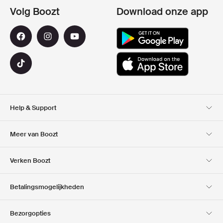
Volg Boozt
Download onze app
Help & Support
Klantenservice
Bezorging
Meer van Boozt
Retouren
Betaling
Over Ons
Official voucher code
Verken Boozt
Cadeaukaart
Onze Apps
Carrières
Bedrijfsinformatie
Club Boozt
Betalingsmogelijkheden
Investor relations
Verantwoordelijkheid
Pers & locaties
Boozt Outlet
Bezorgopties