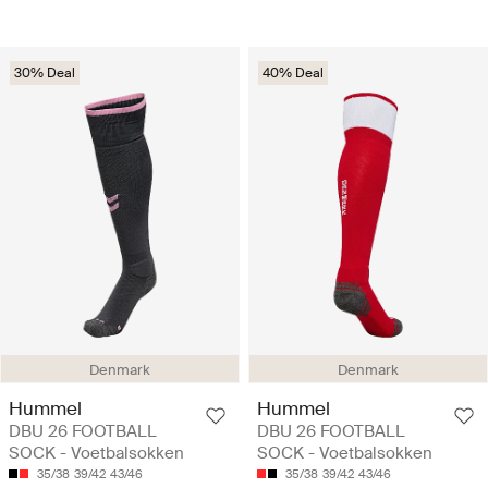
30% Deal
40% Deal
Denmark
Denmark
Hummel
Hummel
DBU 26 FOOTBALL
DBU 26 FOOTBALL
SOCK - Voetbalsokken
SOCK - Voetbalsokken
35/38
39/42
43/46
35/38
39/42
43/46