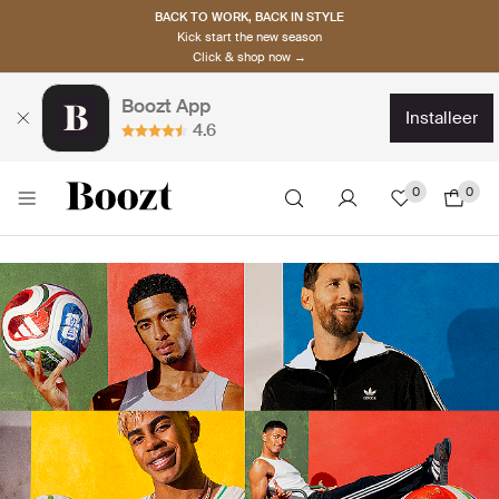
BACK TO WORK, BACK IN STYLE
Kick start the new season
Click & shop now →
Boozt App
installeer
4.6
0
0