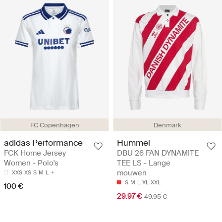
FC Copenhagen
Denmark
adidas Performance
Hummel
FCK Home Jersey
DBU 26 FAN DYNAMITE
Women - Polo's
TEE LS - Lange
mouwen
XXS
XS
S
M
L
S
M
L
XL
XXL
100 €
29.97 €
49.95 €