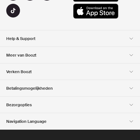
Help & Support
Klantenservice
Bezorging
Meer van Boozt
Retouren
Betaling
Over Ons
Official voucher code
Verken Boozt
Cadeaukaart
Onze Apps
Carrières
Bedrijfsinformatie
Club Boozt
Betalingsmogelijkheden
Investor relations
Verantwoordelijkheid
Pers & locaties
Boozt Outlet
Bezorgopties
Navigation Language
Dutch
English