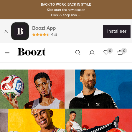
BACK TO WORK, BACK IN STYLE
Kick start the new season
Click & shop now →
Boozt App
installeer
4.6
0
0