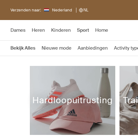
Verzenden naar:
Nederland
NL
Dames
Heren
Kinderen
Sport
Home
Bekijk Alles
Nieuwe mode
Aanbiedingen
Activity typ
Hardloopuitrusting
Tra