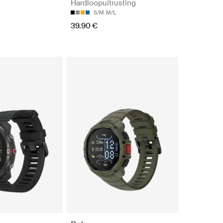
Hardloopuitrusting
S/M
M/L
39.90 €