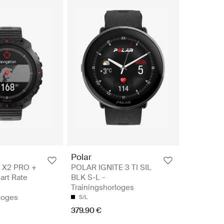
Polar
 X2 PRO +
POLAR IGNITE 3 TI SIL
art Rate
BLK S-L -
Trainingshorloges
loges
S/L
379.90 €