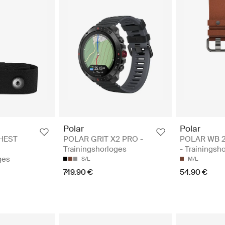
Polar
Polar
HEST
POLAR GRIT X2 PRO -
POLAR WB 
Trainingshorloges
- Trainingsh
ges
S/L
M/L
749.90 €
54.90 €