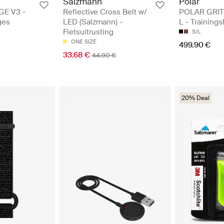
Salzmann
Polar
E V3 -
Reflective Cross Belt w/
POLAR GRIT
ges
LED (Salzmann) -
L - Training
Fietsuitrusting
S/L
ONE SIZE
499.90 €
33.68 €
44.90 €
20% Deal