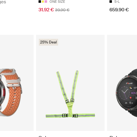
ges
ONE SIZE
S-L
31.92 €
659.90 €
39.90 €
25% Deal