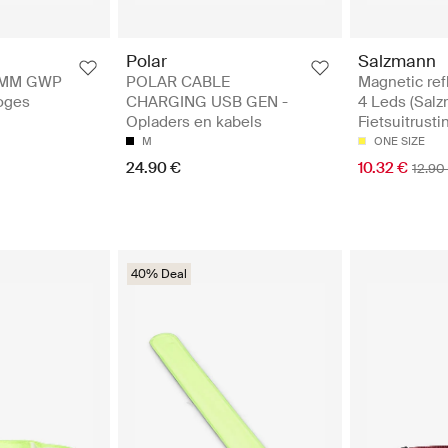
Polar
Salzmann
0MM GWP
POLAR CABLE
Magnetic ref
loges
CHARGING USB GEN -
4 Leds (Salz
Opladers en kabels
Fietsuitrusti
M
ONE SIZE
24.90 €
10.32 €
12.90
40% Deal