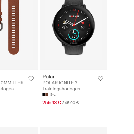
Polar
20MM LTHR
POLAR IGNITE 3 -
orloges
Trainingshorloges
S-L
259.43 €
345.90 €