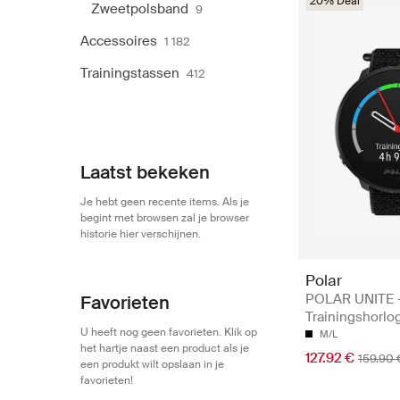
20% Deal
Zweetpolsband
9
Accessoires
1 182
Trainingstassen
412
Laatst bekeken
Je hebt geen recente items. Als je
begint met browsen zal je browser
historie hier verschijnen.
Polar
POLAR UNITE 
Favorieten
Trainingshorlo
U heeft nog geen favorieten. Klik op
M/L
het hartje naast een product als je
127.92 €
159.90 
een produkt wilt opslaan in je
favorieten!