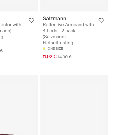
Salzmann
lector with
Reflective Armband with
mann) -
4 Leds - 2 pack
ng
(Salzmann) -
Fietsuitrusting
ONE SIZE
 €
11.92 €
14.90 €