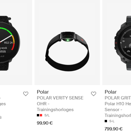
Polar
Polar
-
POLAR VERITY SENSE
POLAR GRIT
ges
OHR -
Polar H10 He
Trainingshorloges
Sensor -
Trainingshor
S/L
€
S-L
99.90 €
799.90 €