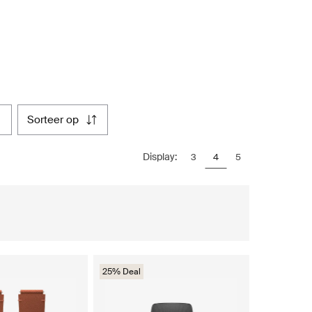
sorteer op
Display:
3
4
5
25% Deal