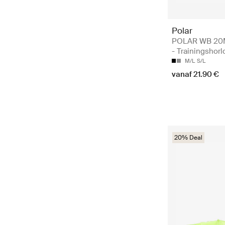
Polar
POLAR WB 2
- Trainingshor
M/L
S/L
vanaf 21.90 €
20% Deal