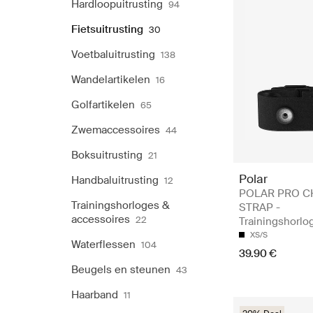
Hardloopuitrusting
94
Fietsuitrusting
30
Voetbaluitrusting
138
Wandelartikelen
16
Golfartikelen
65
Zwemaccessoires
44
Boksuitrusting
21
Polar
Handbaluitrusting
12
POLAR PRO C
Trainingshorloges &
STRAP -
accessoires
22
Trainingshorlo
XS/S
Waterflessen
104
39.90 €
Beugels en steunen
43
Haarband
11