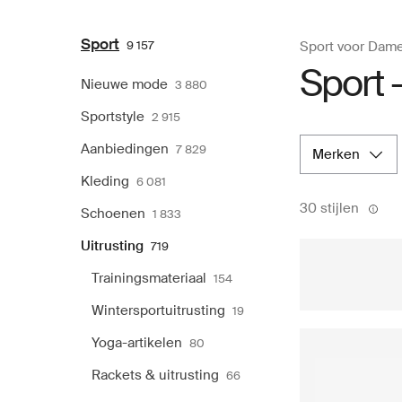
Sport
9 157
Sport voor Dam
Sport -
Nieuwe mode
3 880
Sportstyle
2 915
Aanbiedingen
7 829
merken
Kleding
6 081
30 stijlen
Schoenen
1 833
Uitrusting
719
Trainingsmateriaal
154
Wintersportuitrusting
19
Yoga-artikelen
80
Rackets & uitrusting
66