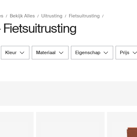
es
Bekijk Alles
Uitrusting
Fietsuitrusting
 Fietsuitrusting
kleur
materiaal
eigenschap
prijs