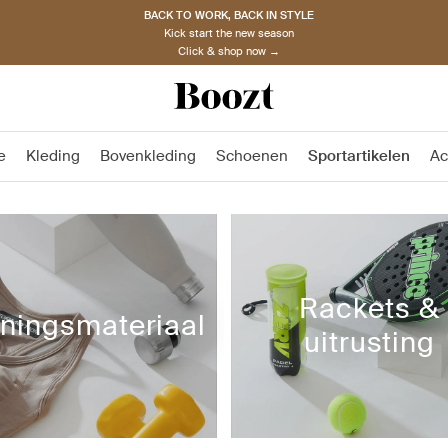
BACK TO WORK, BACK IN STYLE
Kick start the new season
Click & shop now →
e
Kleding
Bovenkleding
Schoenen
Sportartikelen
Ac
Rackets &
iningsmateriaal
uitrusting