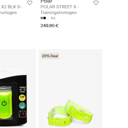
Polar
 X2 BLK S-
POLAR STREET X -
shorloges
Trainingshorloges
S/L
249.90 €
20% Deal