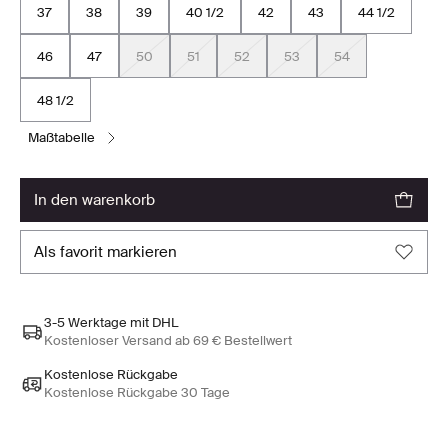
37
38
39
40 1/2
42
43
44 1/2
46
47
50
51
52
53
54
48 1/2
maßtabelle
in den warenkorb
als favorit markieren
3-5 Werktage mit DHL
Kostenloser Versand ab 69 € Bestellwert
Kostenlose Rückgabe
Kostenlose Rückgabe 30 Tage