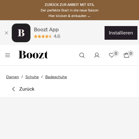
ZURÜCK ZUR ARBEIT MIT STIL
Der perfekte Start in die neue Saison
Hier klicken & einkaufen →
Boozt App
installieren
4.6
0
0
Damen
Schuhe
Badeschuhe
zurück