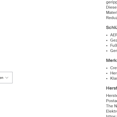
gerip
Diese
Materi
Reduz
Schl
AER
Gez
Fuß
Ger
Merk
Cre
Her
en
Kla
Herst
Herste
Posta
The N
Elekt
https