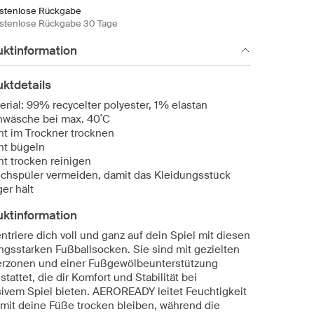
stenlose Rückgabe
stenlose Rückgabe 30 Tage
uktinformation
ktdetails
erial: 99% recycelter polyester, 1% elastan
nwäsche bei max. 40˚C
ht im Trockner trocknen
ht bügeln
ht trocken reinigen
chspüler vermeiden, damit das Kleidungsstück
ger hält
uktinformation
triere dich voll und ganz auf dein Spiel mit diesen
ungsstarken Fußballsocken. Sie sind mit gezielten
erzonen und einer Fußgewölbeunterstützung
tattet, die dir Komfort und Stabilität bei
sivem Spiel bieten. AEROREADY leitet Feuchtigkeit
amit deine Füße trocken bleiben, während die