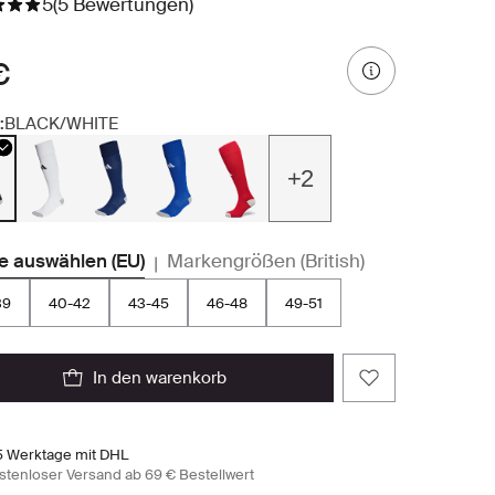
5
(5 Bewertungen)
€
:
BLACK/WHITE
+2
e auswählen (EU)
Markengrößen (British)
|
39
40-42
43-45
46-48
49-51
in den warenkorb
5 Werktage mit DHL
stenloser Versand ab 69 € Bestellwert