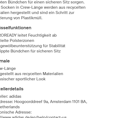
pten Bündchen für einen sicheren Sitz sorgen.
 Socken in Crew-Länge werden aus recycelten
alien hergestellt und sind ein Schritt zur
ierung von Plastikmüll.
üsselfunktionen
OREADY leitet Feuchtigkeit ab
ielte Polsterzonen
gewölbeunterstützung für Stabilität
ippte Bündchen für sicheren Sitz
male
w-Länge
gestellt aus recycelten Materialien
ssischer sportlicher Look
ellerdetails
ller: adidas
dresse: Hoogoorddreef 9a, Amsterdam 1101 BA,
etherlands
ronische Adresse:
://www.adidas.de/en/help/contact-us