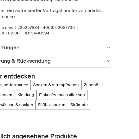
ist ein autorisierter Vertragshändler von adidas
rmance
lnummer:
225257834 - 4066752027739
DIHT6538
ID:
31410594
rtungen
erung & Rücksendung
r entdecken
das performance
socken & strumpfhosen
zubehör
erhosen
kleidung
einkaufen nach alter von
erwäsche & socken
fußballsocken
strümpfe
lich angesehene Produkte