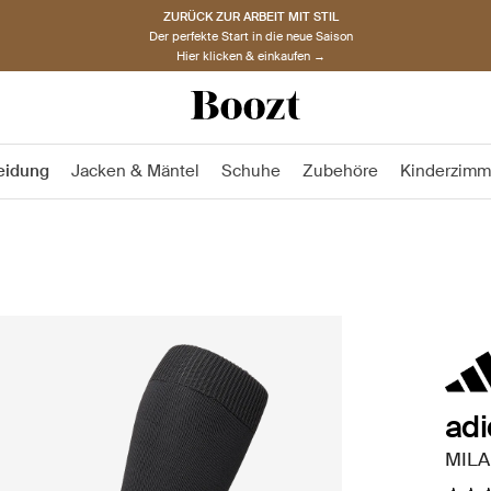
ZURÜCK ZUR ARBEIT MIT STIL
Der perfekte Start in die neue Saison
Hier klicken & einkaufen →
eidung
Jacken & Mäntel
Schuhe
Zubehöre
Kinderzimm
ad
MILA