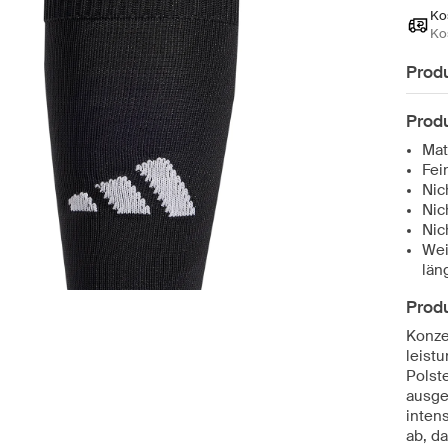
Ko
Ko
Prod
Produ
Mat
Fei
Nic
Nic
Nic
Wei
län
Prod
Konzen
leist
Polst
ausges
inten
ab, d