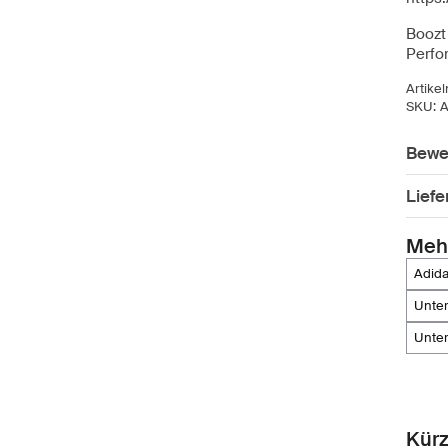
Boozt 
Perfo
Artike
SKU:
A
Bewe
Lief
Meh
adi
unt
unt
Kürz