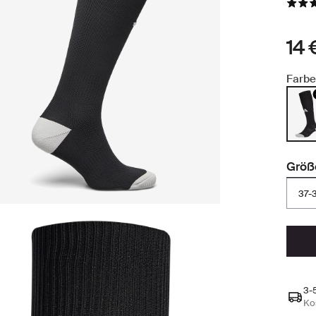
14 
Farbe
Größ
37-
3-
Ko