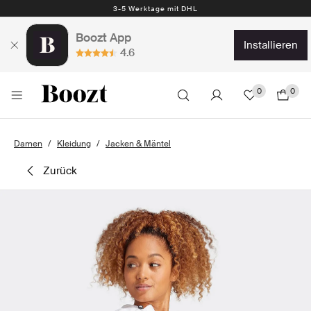
3-5 Werktage mit DHL
Boozt App
installieren
4.6
0
0
Damen
Kleidung
Jacken & Mäntel
zurück