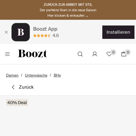
ZURÜCK ZUR ARBEIT MIT STIL
Der perfekte Start in die neue Saison
Hier klicken & einkaufen →
Boozt App
installieren
4.6
0
0
Damen
Unterwäsche
BHs
zurück
40% Deal