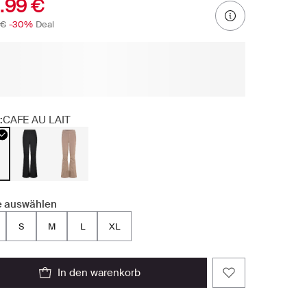
.99 €
 €
-30%
Deal
:
CAFE AU LAIT
 auswählen
S
M
L
XL
in den warenkorb