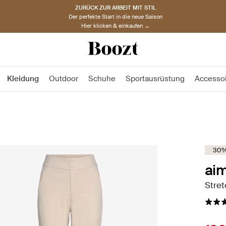
ZURÜCK ZUR ARBEIT MIT STIL
Der perfekte Start in die neue Saison
Hier klicken & einkaufen →
Kleidung
Outdoor
Schuhe
Sportausrüstung
Accesso
30%
aim
Stret