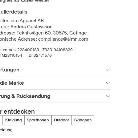
ignet für kaltes Wetter
ellerdetails
eller: aim Apparel AB
teur: Anders Gustavsson
dresse: Teknikvägen 60, 30575, Getinge
ronische Adresse: compliance@aimn.com
lnummer:
228400189 - 7333194108829
IM23110154
ID:
32471576
rtungen
 die Marke
erung & Rücksendung
r entdecken
n
kleidung
sporthosen
outdoor
skihosen
kleidung