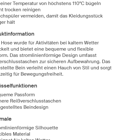
 einer Temperatur von höchstens 110°C bügeln
ht trocken reinigen
chspüler vermeiden, damit das Kleidungsstück
ger hält
uktinformation
 Hose wurde für Aktivitäten bei kaltem Wetter
ckelt und bietet eine bequeme und flexible
orm. Das stromlinienförmige Design umfasst
erschlusstaschen zur sicheren Aufbewahrung. Das
tellte Bein verleiht einen Hauch von Stil und sorgt
zeitig für Bewegungsfreiheit.
üsselfunktionen
ueme Passform
here Reißverschlusstaschen
gestelltes Beindesign
male
omlinienförmige Silhouette
xibles Material