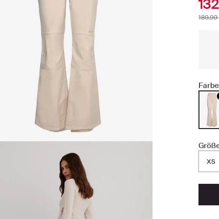
132
189.99
Farbe
Größe
XS