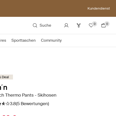
Kundendienst
0
0
Suche
ires
Sporttaschen
Community
 Deal
´n
ch Thermo Pants - Skihosen
3.8
(5 Bewertungen)