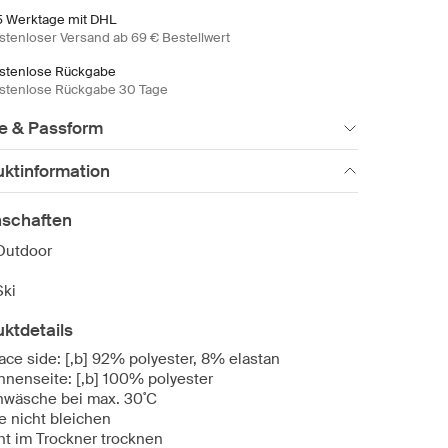
5 Werktage mit DHL
stenloser Versand ab 69 € Bestellwert
stenlose Rückgabe
stenlose Rückgabe 30 Tage
e & Passform
uktinformation
nschaften
Outdoor
Ski
ktdetails
face side: [,b] 92% polyester, 8% elastan
innenseite: [,b] 100% polyester
nwäsche bei max. 30˚C
te nicht bleichen
ht im Trockner trocknen