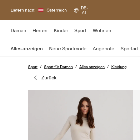
DE-
Liefern nach:
Österreich
AT
Damen
Herren
Kinder
Sport
Wohnen
Alles anzeigen
Neue Sportmode
Angebote
Sportart
Sport
Sport für Damen
Alles anzeigen
Kleidung
zurück