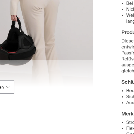
Bei
Nic
Wei
län
Prod
Diese
entwi
Passf
Reißv
ausges
gleich
Schl
en
Beq
Sic
Aus
Merk
Str
Fle