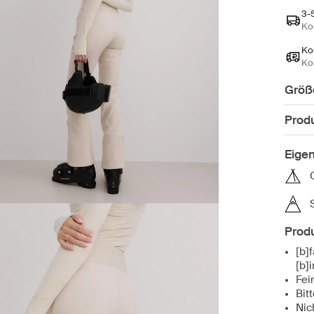
3-
Ko
Ko
Ko
Größ
Prod
Eige
Produ
[b]
[b]
Fei
Bit
Nic