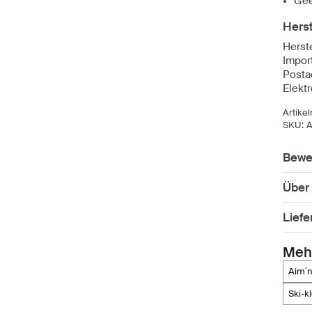
Gee
Herst
Herst
Impor
Posta
Elekt
Artike
SKU:
A
Bewe
Über
Lief
Meh
aim´
ski-