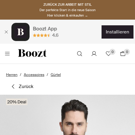
ZURÜCK ZUR ARBEIT MIT STIL
Der perfekte Start in die neue Saison
Hier klicken & einkaufen →
Boozt App
installieren
4.6
0
0
Herren
Accessoires
Gürtel
zurück
20% Deal