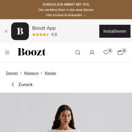
ZURÜCK ZUR ARBEIT MIT STIL
Der perfekte Start in die neue Saison
Hier klicken & einkaufen →
Boozt App
installieren
4.6
0
0
Damen
Kleidung
Kleider
zurück