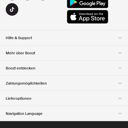
Hilfe & Support
Kundendienst
Lieferung
Mehr über Boozt
Rücksendungen
Bezahlung
Uber Uns
Offizieller Boozt
Boozt entdecken
Gutscheincode
Karriere
Firmeninformation
Geschenkgutscheine
Unsere apps
Zahlungsmöglichkeiten
Investor Relations
Verantwortung
Club Boozt
Presse &
Boozt Outlet
Lieferoptionen
Auszeichnungen
Navigation Language
Austria
English