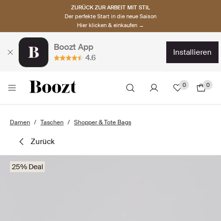
ZURÜCK ZUR ARBEIT MIT STIL
Der perfekte Start in die neue Saison
Hier klicken & einkaufen →
Boozt App
installieren
4.6
0
0
Damen
Taschen
Shopper & Tote Bags
zurück
25% Deal