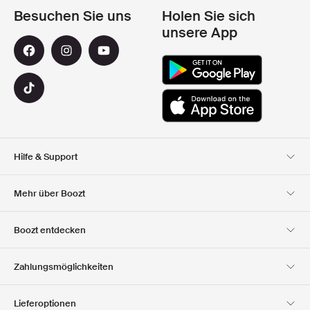
Besuchen Sie uns
Holen Sie sich
unsere App
Hilfe & Support
Kundendienst
Lieferung
Mehr über Boozt
Rücksendungen
Bezahlung
Uber Uns
Offizieller Boozt
Boozt entdecken
Gutscheincode
Karriere
Firmeninformation
Geschenkgutscheine
Unsere apps
Zahlungsmöglichkeiten
Investor Relations
Verantwortung
Club Boozt
Presse &
Boozt Outlet
Lieferoptionen