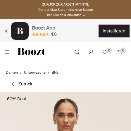
ZURÜCK ZUR ARBEIT MIT STIL
Der perfekte Start in die neue Saison
Hier klicken & einkaufen →
Boozt App
installieren
4.6
0
0
Damen
Unterwäsche
BHs
zurück
60% Deal