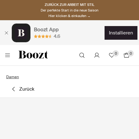
ZURÜCK ZUR ARBEIT MIT STIL
Der perfekte Start in die neue Saison
Hier klicken & einkaufen →
Boozt App
installieren
4.6
0
0
Damen
zurück