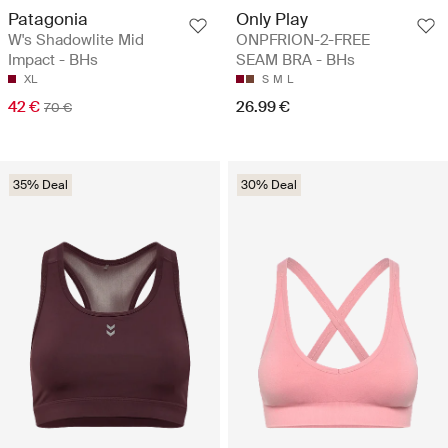
Patagonia
Only Play
W's Shadowlite Mid
ONPFRION-2-FREE
Impact - BHs
SEAM BRA - BHs
XL
S
M
L
42 €
26.99 €
70 €
35% Deal
30% Deal