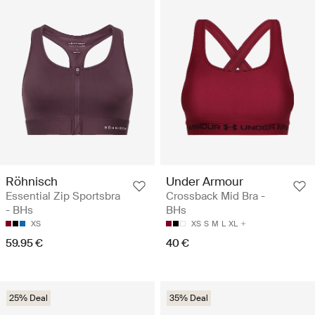
Röhnisch
Under Armour
Essential Zip Sportsbra
Crossback Mid Bra -
- BHs
BHs
XS
XS
S
M
L
XL
59.95 €
40 €
25% Deal
35% Deal