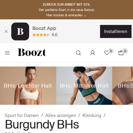
ZURÜCK ZUR ARBEIT MIT STIL
Der perfekte Start in die neue Saison
Hier klicken & einkaufen →
Boozt App
installieren
4.6
0
0
BHs: Leichter Halt
BHs: Mittlerer Halt
BHs:S
Sport für Damen
Alles anzeigen
Kleidung
Burgundy BHs