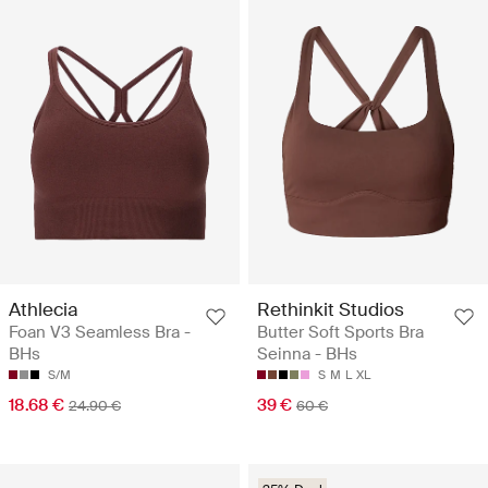
Athlecia
Rethinkit Studios
Foan V3 Seamless Bra -
Butter Soft Sports Bra
BHs
Seinna - BHs
S/M
S
M
L
XL
18.68 €
39 €
24.90 €
60 €