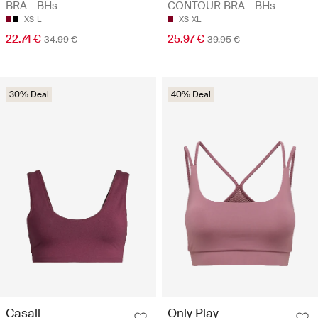
BRA - BHs
CONTOUR BRA - BHs
XS
L
XS
XL
22.74 €
25.97 €
34.99 €
39.95 €
30% Deal
40% Deal
Casall
Only Play