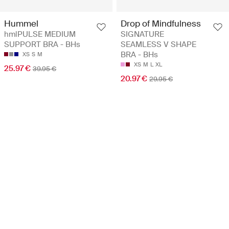
Hummel
Drop of Mindfulness
hmlPULSE MEDIUM
SIGNATURE
SUPPORT BRA - BHs
SEAMLESS V SHAPE
BRA - BHs
XS
S
M
XS
M
L
XL
25.97 €
39.95 €
20.97 €
29.95 €