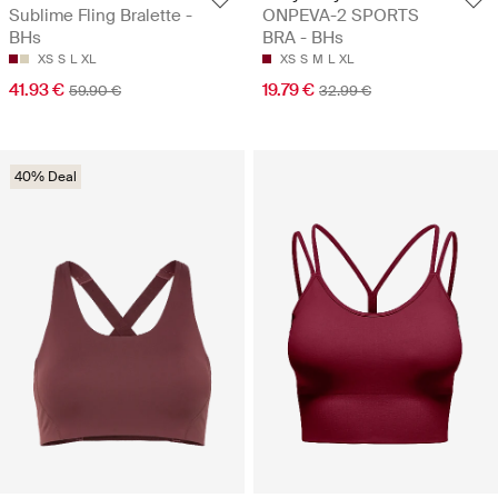
Sublime Fling Bralette -
ONPEVA-2 SPORTS
BHs
BRA - BHs
XS
S
L
XL
XS
S
M
L
XL
41.93 €
19.79 €
59.90 €
32.99 €
40% Deal