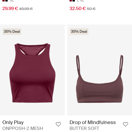
XL
L
XL
29.99 €
32.50 €
49.99 €
50 €
35% Deal
35% Deal
Only Play
Drop of Mindfulness
ONPPOSH-2 MESH
BUTTER SOFT