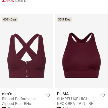
37.46 €
49.95 €
40% Deal
35% Deal
aim´n
PUMA
Ribbed Performance
SHAPELUXE HIGH
Zipped Bra - BHs
NECK BRA - MID - BHs