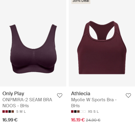
35% Deal
Only Play
Athlecia
ONPMIRA-2 SEAM BRA
Myolie W Sports Bra -
NOOS - BHs
BHs
S
M
L
XS
S
L
16.99 €
16.19 €
24.90 €