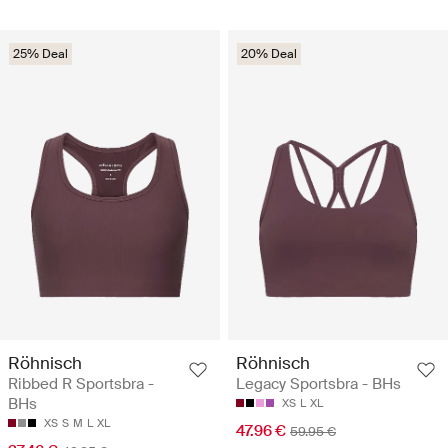
25% Deal
20% Deal
Röhnisch
Röhnisch
Ribbed R Sportsbra -
Legacy Sportsbra - BHs
BHs
XS
L
XL
XS
S
M
L
XL
47.96 €
59.95 €