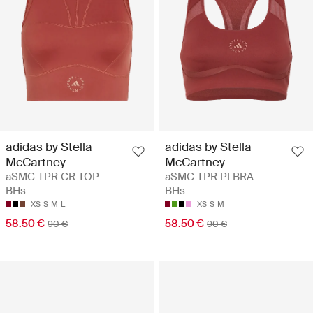
adidas by Stella
adidas by Stella
McCartney
McCartney
aSMC TPR CR TOP -
aSMC TPR PI BRA -
BHs
BHs
XS
S
M
L
XS
S
M
58.50 €
58.50 €
90 €
90 €