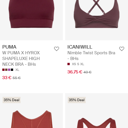
PUMA
ICANIWILL
W PUMA X HYROX
Nimble Twist Sports Bra
SHAPELUXE HIGH
- BHs
NECK BRA - BHs
XS
S
XL
XL
36.75 €
49 €
33 €
55 €
35% Deal
35% Deal