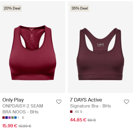
20% Deal
35% Deal
Only Play
7 DAYS Active
ONPDAISY-2 SEAM
Signature Bra - BHs
BRA NOOS - BHs
XS
S
S
44.85 €
69 €
15.99 €
19.99 €