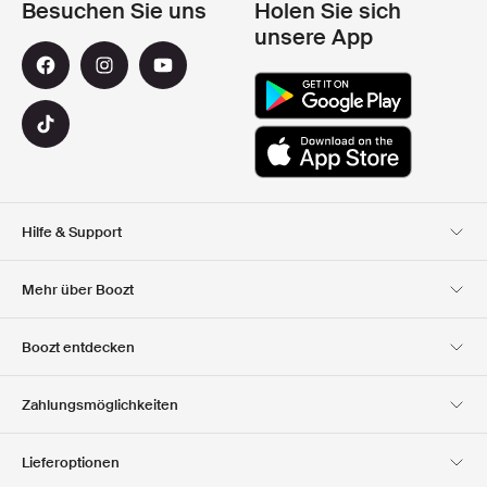
Besuchen Sie uns
Holen Sie sich
unsere App
Hilfe & Support
Kundendienst
Lieferung
Mehr über Boozt
Rücksendungen
Bezahlung
Uber Uns
Offizieller Boozt
Boozt entdecken
Gutscheincode
Karriere
Firmeninformation
Geschenkgutscheine
Unsere apps
Zahlungsmöglichkeiten
Investor Relations
Verantwortung
Club Boozt
Presse &
Boozt Outlet
Lieferoptionen
Auszeichnungen