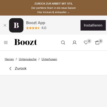
ZURÜCK ZUR ARBEIT MIT STIL
Der perfekte Start in die neue Saison
Hier klicken & einkaufen →
Boozt App
installieren
4.6
0
0
Herren
Unterwäsche
Unterhosen
zurück