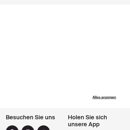
Aktivitäten als auch den Alltag geeignet ist. Mit einem
Erbe, das auf präziser deutscher Ingenieurskunst basiert,
wird jedes Teil für Menschen gefertigt, die sowohl Wert
auf Funktionalität als auch auf eleganten Stil legen.
Besonders österreichische Kundinnen werden schätzen,
wie Falke Sport leistungsorientierte Features mit einem
Look verbindet, der sich mühelos ins urbane Leben oder
ins Outdoor-Abenteuer einfügt. Entdecken Sie eine
sorgfältig ausgewählte Falke Sport-Kollektion bei
Boozt.com, dem führenden nordischen Online-Shop, der
für handverlesene Sportbekleidung und ein angenehmes
Einkaufserlebnis bekannt ist.
Alles anzeigen
Besuchen Sie uns
Holen Sie sich
unsere App