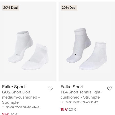
20% Deal
20% Deal
Falke Sport
Falke Sport
GO2 Short Golf
TE4 Short Tennis light-
medium-cushioned -
cushioned - Strümpfe
Strümpfe
35-36
37-38
39-40
41-42
35-36
37-38
39-40
41-42
16 €
20 €
16 €
20 €