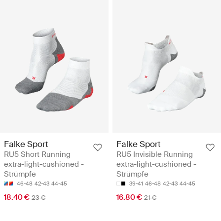
Falke Sport
Falke Sport
RU5 Short Running
RU5 Invisible Running
extra-light-cushioned -
extra-light-cushioned -
Strümpfe
Strümpfe
46-48
42-43
44-45
39-41
46-48
42-43
44-45
18.40 €
16.80 €
23 €
21 €