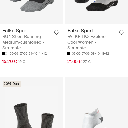
Falke Sport
Falke Sport
RU4 Short Running
FALKE TK2 Explore
Medium-cushioned -
Cool Women -
Strümpfe
Strümpfe
35-36
37-38
39-40
41-42
35-36
37-38
39-40
41-42
15.20 €
21.60 €
19 €
27 €
20% Deal