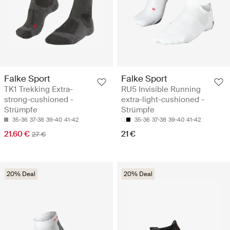
Falke Sport
Falke Sport
TK1 Trekking Extra-
RU5 Invisible Running
strong-cushioned -
extra-light-cushioned -
Strümpfe
Strümpfe
35-36
37-38
39-40
41-42
35-36
37-38
39-40
41-42
21.60 €
21 €
27 €
20% Deal
20% Deal