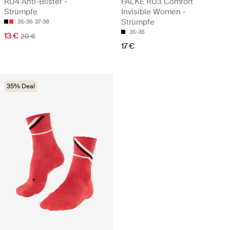
RU4 Anti-Blister -
FALKE RU3 Comfort
Strümpfe
Invisible Women -
Strümpfe
35-36
37-38
35-36
13 €
20 €
17 €
35% Deal