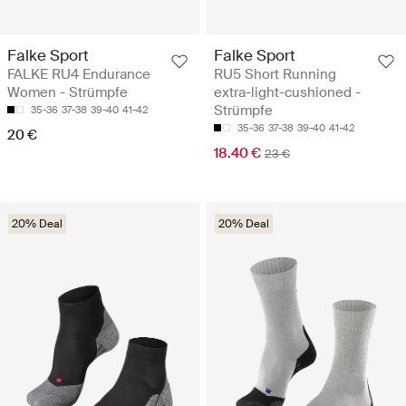
Falke Sport
Falke Sport
FALKE RU4 Endurance
RU5 Short Running
Women - Strümpfe
extra-light-cushioned -
Strümpfe
35-36
37-38
39-40
41-42
35-36
37-38
39-40
41-42
20 €
18.40 €
23 €
20% Deal
20% Deal