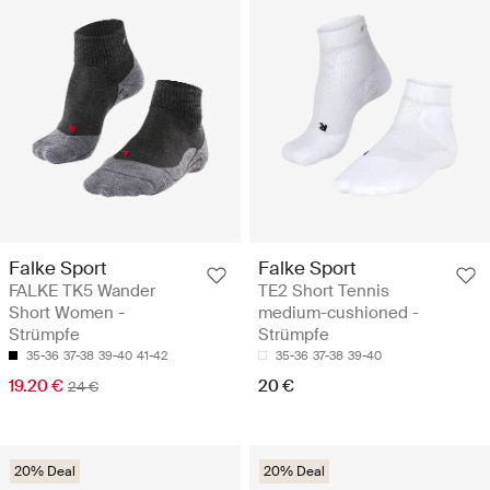
Falke Sport
Falke Sport
FALKE TK5 Wander
TE2 Short Tennis
Short Women -
medium-cushioned -
Strümpfe
Strümpfe
35-36
37-38
39-40
41-42
35-36
37-38
39-40
19.20 €
20 €
24 €
20% Deal
20% Deal