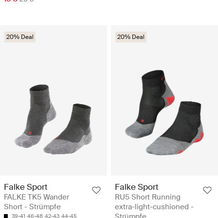
20% Deal
20% Deal
Falke Sport
Falke Sport
FALKE TK5 Wander
RU5 Short Running
Short - Strümpfe
extra-light-cushioned -
Strümpfe
39-41
46-48
42-43
44-45