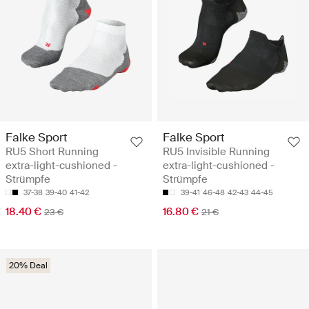
Falke Sport
Falke Sport
RU5 Short Running
RU5 Invisible Running
extra-light-cushioned -
extra-light-cushioned -
Strümpfe
Strümpfe
37-38
39-40
41-42
39-41
46-48
42-43
44-45
18.40 €
16.80 €
23 €
21 €
20% Deal