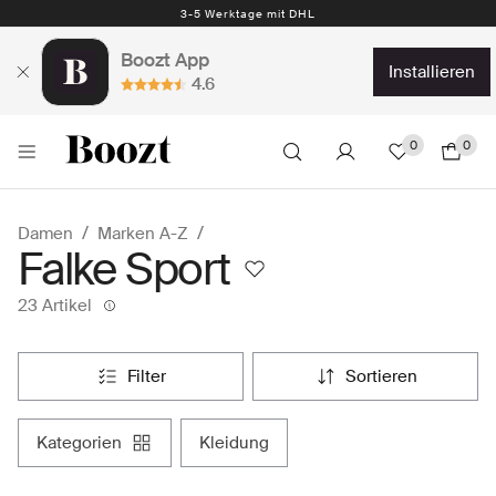
3-5 Werktage mit DHL
Boozt App
installieren
4.6
0
0
Damen
Marken A-Z
Falke Sport
23 Artikel
filter
sortieren
kategorien
kleidung