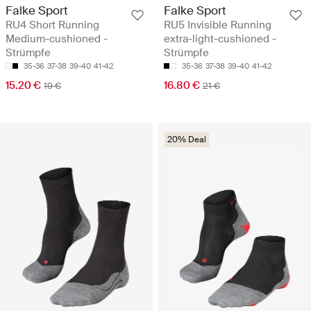
Falke Sport
Falke Sport
RU4 Short Running
RU5 Invisible Running
Medium-cushioned -
extra-light-cushioned -
Strümpfe
Strümpfe
35-36
37-38
39-40
41-42
35-36
37-38
39-40
41-42
15.20 €
16.80 €
19 €
21 €
20% Deal