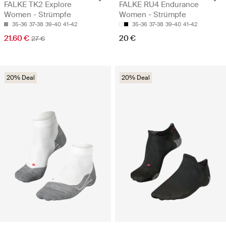
FALKE TK2 Explore
FALKE RU4 Endurance
Women - Strümpfe
Women - Strümpfe
35-36
37-38
39-40
41-42
35-36
37-38
39-40
41-42
21.60 €
20 €
27 €
20% Deal
20% Deal