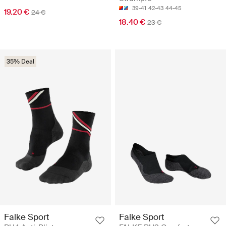
39-41
42-43
44-45
19.20 €
24 €
18.40 €
23 €
35% Deal
Falke Sport
Falke Sport