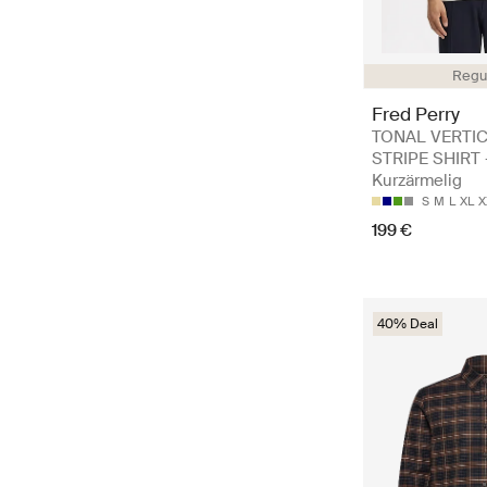
Regul
Fred Perry
TONAL VERTI
STRIPE SHIRT 
Kurzärmelig
S
M
L
XL
X
199 €
40% Deal