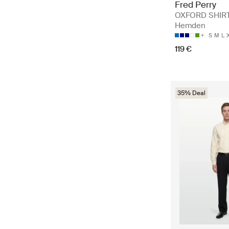
Fred Perry
OXFORD SHIRT
Hemden
S
M
L
119 €
35% Deal