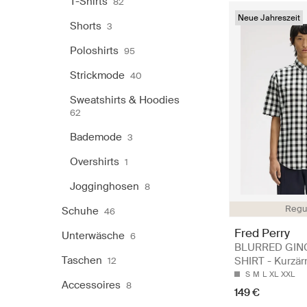
T-Shirts
82
Neue Jahreszeit
Shorts
3
Poloshirts
95
Strickmode
40
Sweatshirts & Hoodies
62
Bademode
3
Overshirts
1
Jogginghosen
8
Regul
Schuhe
46
Fred Perry
Unterwäsche
6
BLURRED GI
Taschen
SHIRT - Kurzär
12
S
M
L
XL
XXL
Accessoires
8
149 €