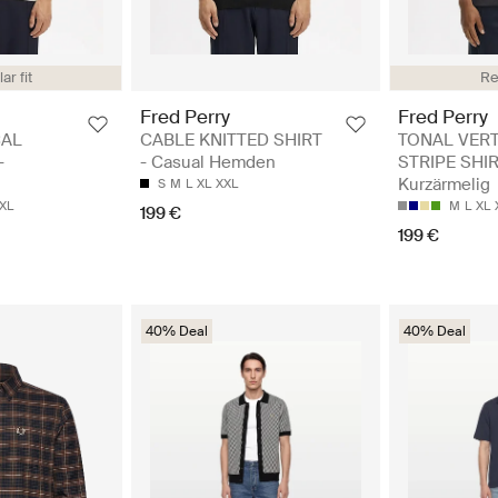
ar fit
Re
Fred Perry
Fred Perry
CAL
CABLE KNITTED SHIRT
TONAL VERT
-
- Casual Hemden
STRIPE SHIR
Kurzärmelig
S
M
L
XL
XXL
XL
M
L
XL
199 €
199 €
40% Deal
40% Deal