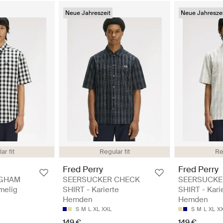
Neue Jahreszeit
Neue Jahreszei
ar fit
Regular fit
Re
Fred Perry
Fred Perry
NGHAM
SEERSUCKER CHECK
SEERSUCKE
melig
SHIRT - Karierte
SHIRT - Kari
Hemden
Hemden
S
M
L
XL
XXL
S
M
L
XL
X
149 €
149 €