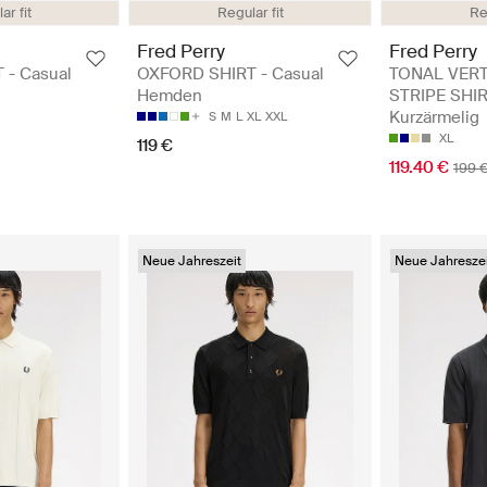
ar fit
Regular fit
Re
Fred Perry
Fred Perry
 - Casual
OXFORD SHIRT - Casual
TONAL VERT
Hemden
STRIPE SHIR
Kurzärmelig
S
M
L
XL
XXL
XL
119 €
119.40 €
199 
Neue Jahreszeit
Neue Jahreszei