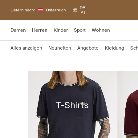
DE-
Liefern nach:
Österreich
AT
Damen
Herren
Kinder
Sport
Wohnen
Alles anzeigen
Neuheiten
Angebote
Kleidung
Sc
T-Shirts