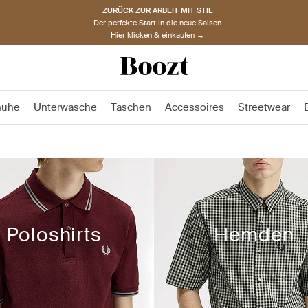
ZURÜCK ZUR ARBEIT MIT STIL
Der perfekte Start in die neue Saison
Hier klicken & einkaufen →
huhe
Unterwäsche
Taschen
Accessoires
Streetwear
Poloshirts
Hemden