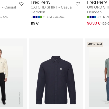
Fred Perry
Fred Perry
 - Casual
OXFORD SHIRT - Casual
OXFORD SHI
Hemden
Hemden
XL
XXL
S
M
L
XL
XXL
M
X
119 €
90.30 €
129 
40% Deal