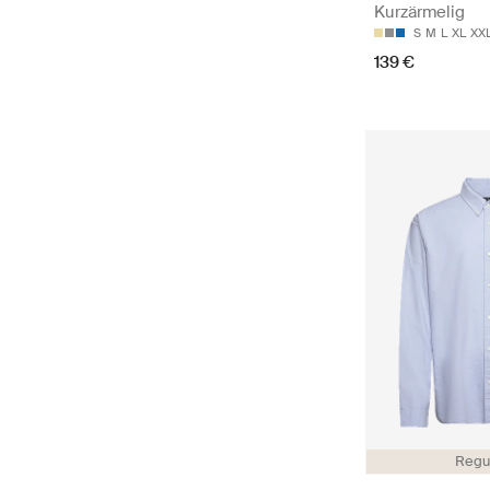
Kurzärmelig
S
M
L
XL
XX
139 €
Regul