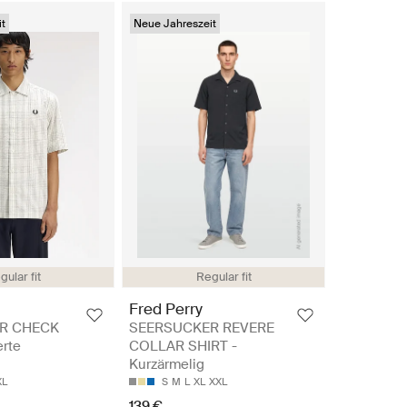
t
Neue Jahreszeit
gular fit
Regular fit
Fred Perry
R CHECK
SEERSUCKER REVERE
erte
COLLAR SHIRT -
Kurzärmelig
XL
S
M
L
XL
XXL
139 €