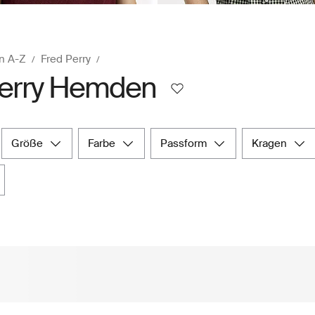
n A-Z
Fred Perry
Perry Hemden
größe
farbe
passform
kragen