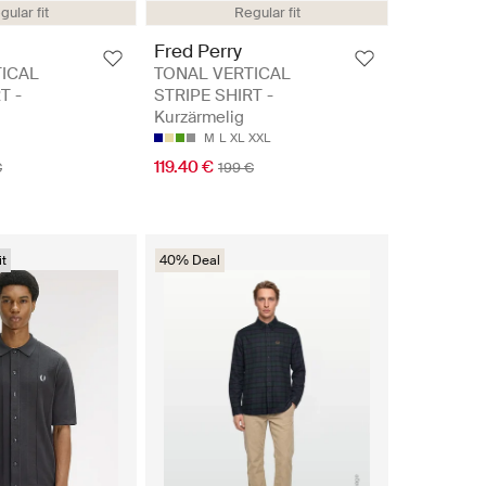
gular fit
Regular fit
Fred Perry
ICAL
TONAL VERTICAL
T -
STRIPE SHIRT -
Kurzärmelig
M
L
XL
XXL
119.40 €
€
199 €
t
40% Deal