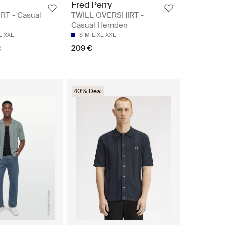
Fred Perry
RT - Casual
TWILL OVERSHIRT -
Casual Hemden
L
XXL
S
M
L
XL
XXL
209 €
€
40% Deal