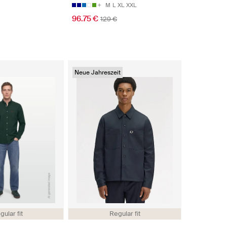
M
L
XL
XXL
96.75 €
129 €
Neue Jahreszeit
gular fit
Regular fit