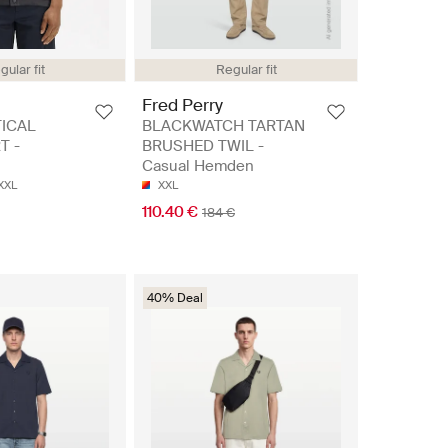
gular fit
Regular fit
Fred Perry
ICAL
BLACKWATCH TARTAN
T -
BRUSHED TWIL -
Casual Hemden
XXL
XXL
110.40 €
184 €
40% Deal