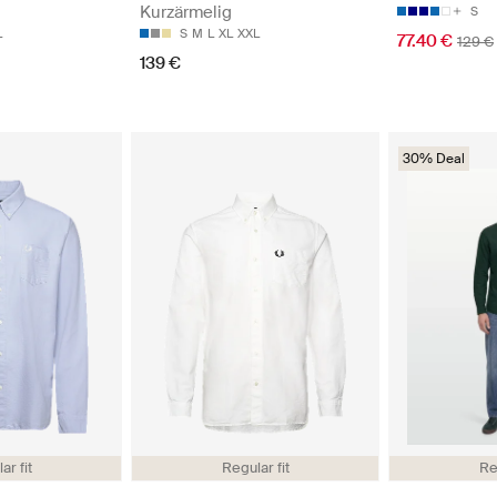
Kurzärmelig
S
L
S
M
L
XL
XXL
77.40 €
129 €
139 €
30% Deal
ar fit
Regular fit
Re