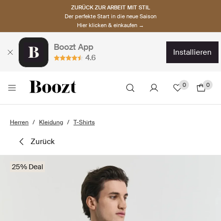
ZURÜCK ZUR ARBEIT MIT STIL
Der perfekte Start in die neue Saison
Hier klicken & einkaufen →
Boozt App
installieren
4.6
0
0
Herren
Kleidung
T-Shirts
zurück
25% Deal