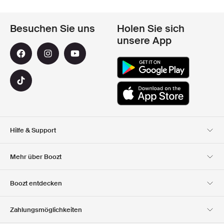
Besuchen Sie uns
Holen Sie sich
unsere App
Hilfe & Support
Kundendienst
Lieferung
Mehr über Boozt
Rücksendungen
Bezahlung
Uber Uns
Offizieller Boozt
Boozt entdecken
Gutscheincode
Karriere
Firmeninformation
Geschenkgutscheine
Unsere apps
Zahlungsmöglichkeiten
Investor Relations
Verantwortung
Club Boozt