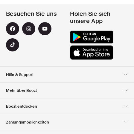
Besuchen Sie uns
Holen Sie sich
unsere App
Hilfe & Support
Kundendienst
Lieferung
Mehr über Boozt
Rücksendungen
Bezahlung
Uber Uns
Offizieller Boozt
Boozt entdecken
Gutscheincode
Karriere
Firmeninformation
Geschenkgutscheine
Unsere apps
Zahlungsmöglichkeiten
Investor Relations
Verantwortung
Club Boozt