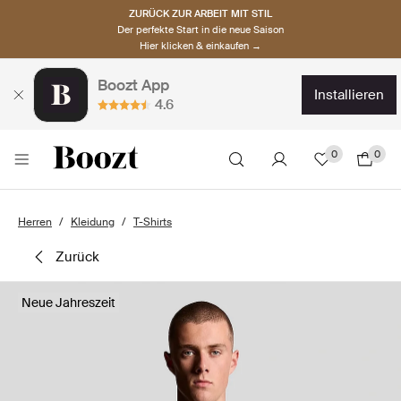
ZURÜCK ZUR ARBEIT MIT STIL
Der perfekte Start in die neue Saison
Hier klicken & einkaufen →
Boozt App
installieren
4.6
0
0
Herren
Kleidung
T-Shirts
zurück
Neue Jahreszeit