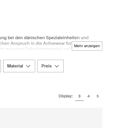
ung bei den dänischen Spezialeinheiten und
chen Anspruch in die Activewear für Frauen. Die
mehr anzeigen
ds zwischen Fallschirmmaterial und herkömmlicher
 eine militärisch präzise Verarbeitung in den
eidung bekannt und bietet leichte Oberteile,
material
preis
ebigkeit gewährleisten. Feuchtigkeitsableitende
rt auf Performance und Zuverlässigkeit legen –
tparks in ganz Österreich. Bei Boozt.com finden
ung, die den nordischen Anspruch an funktionales
nellen Versand und unkomplizierte Rückgabe beim
Display:
3
4
5