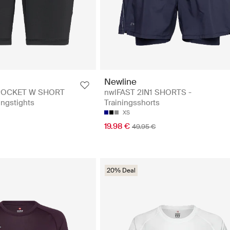
Newline
POCKET W SHORT
nwlFAST 2IN1 SHORTS -
ingstights
Trainingsshorts
XS
19.98 €
49.95 €
20% Deal