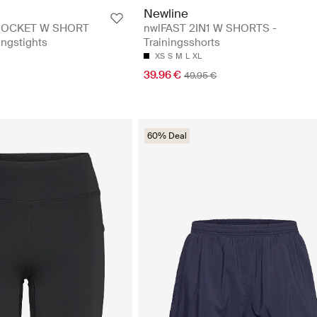
Newline
POCKET W SHORT
nwlFAST 2IN1 W SHORTS -
ingstights
Trainingsshorts
XS
S
M
L
XL
39.96 €
49.95 €
60% Deal