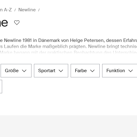
n A-Z
Newline
ne
 Newline 1981 in Dänemark von Helge Petersen, dessen Erfahr
rs Laufen die Marke maßgeblich prägten. Newline bringt technis
Marke begann mit der praktischen Beobachtung des Unterschie
 daraus entstand Bekleidung, die Komfort, Atmungsaktivität und
ute ist Newline vor allem für seine leistungsorientierte Laufbekl
größe
sportart
farbe
funktion
s sowie wichtige Accessoires, die Bewegungsfreiheit und Langl
hdachte Schnitte machen die Kollektion ideal für Frauen, die We
uf entlang des Wiener Donaukanals oder beim Erkunden von Stad
ltig zusammengestellte Auswahl an Newline Damen-Sportbekleid
egelt. Freuen Sie sich auf eine handverlesene Kollektion, sch
ischen Online-Shop.