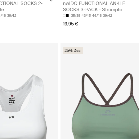
CTIONAL SOCKS 2-
nwlDO FUNCTIONAL ANKLE
fe
SOCKS 3-PACK - Strümpfe
6/48
39/42
35/38
43/45
46/48
39/42
19.95 €
25% Deal