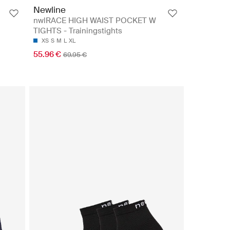
Newline
nwlRACE HIGH WAIST POCKET W
TIGHTS - Trainingstights
XS
S
M
L
XL
55.96 €
69.95 €