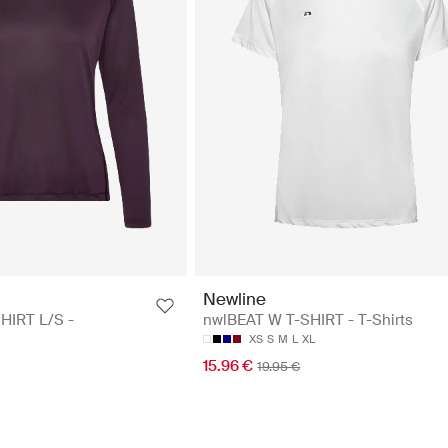
Newline
HIRT L/S -
nwlBEAT W T-SHIRT - T-Shirts
XS
S
M
L
XL
15.96 €
19.95 €