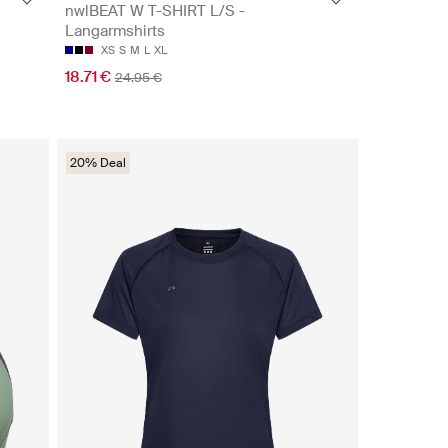
nwlBEAT W T-SHIRT L/S -
Langarmshirts
XS
S
M
L
XL
18.71 €
24.95 €
20% Deal