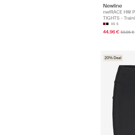
Newline
nwlRACE HW 
TIGHTS - Train
XS
S
44.96 €
59.95 €
20% Deal