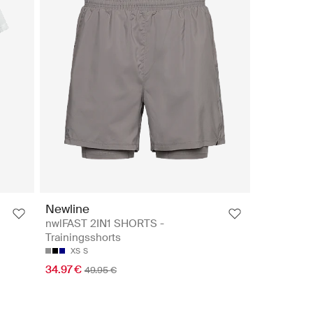
Newline
nwlFAST 2IN1 SHORTS -
Trainingsshorts
XS
S
34.97 €
49.95 €