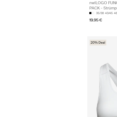
nwlLOGO FUN
PACK - Strümp
35/38
43/45
4
19.95 €
20% Deal