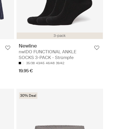
3-pack
Newline
nwlDO FUNCTIONAL ANKLE
SOCKS 3-PACK - Strümpfe
35/38
43/45
46/48
39/42
19.95 €
30% Deal