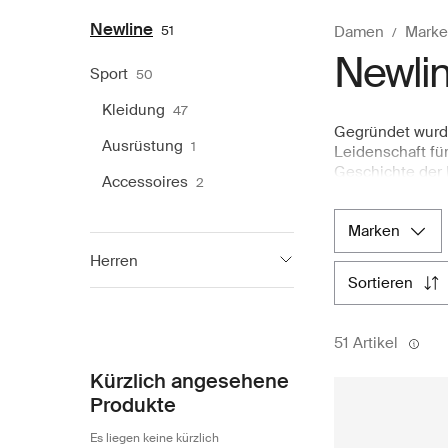
Newline
51
Damen
Marke
Newli
Sport
50
Kleidung
47
Gegründet wurde
Ausrüstung
1
Leidenschaft fü
Geschichte der 
Accessoires
2
Laufbekleidung –
Fokus stellt. He
marken
Jacken, Legging
Stoffe und durc
Herren
egal ob beim La
sortieren
Sie eine sorgfä
Newline
46
Design widerspi
führenden nord
51 Artikel
Kürzlich angesehene
Produkte
Es liegen keine kürzlich