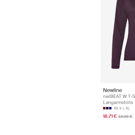
Newline
nwlBEAT W T-S
Langarmshirts
XS
S
L
XL
18.71 €
24.95 €