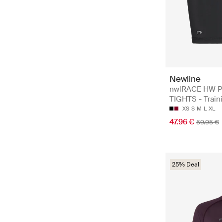
Newline
nwlRACE HW 
TIGHTS - Train
XS
S
M
L
XL
47.96 €
59.95 €
25% Deal