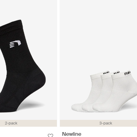
2-pack
3-pack
Newline