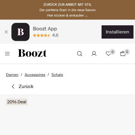
ZURÜCK ZUR ARBEIT MIT STIL
Der perfekte Start in die neue Saison
Hier klicken & einkaufen →
Boozt App
installieren
4.6
0
0
Damen
Accessoires
Schals
zurück
20% Deal