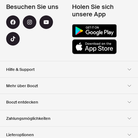
Besuchen Sie uns
Holen Sie sich
unsere App
Hilfe & Support
Kundendienst
Lieferung
Mehr über Boozt
Rücksendungen
Bezahlung
Uber Uns
Offizieller Boozt
Boozt entdecken
Gutscheincode
Karriere
Firmeninformation
Geschenkgutscheine
Unsere apps
Zahlungsmöglichkeiten
Investor Relations
Verantwortung
Club Boozt
Presse &
Boozt Outlet
Lieferoptionen