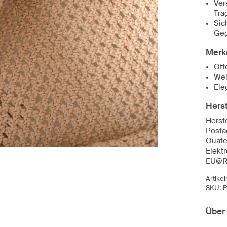
Ver
Tra
Sic
Ge
Merk
Off
Wei
Ele
Herst
Herst
Posta
Ouate
Elekt
EU@R
Artike
SKU:
Über