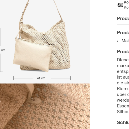
Ko
Ko
Prod
Produ
Mat
Prod
Diese
marka
entsp
ist au
die s
Rieme
über 
werde
Essen
Silhou
Schl