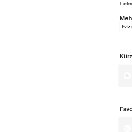
Lief
Meh
polo
Kürz
Favo