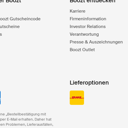
er Boozt
Boozt entdecken
Karriere
 Boozt Gutscheincode
Firmeninformation
utscheine
Investor Relations
s
Verantwortung
Presse & Auszeichnungen
Boozt Outlet
Lieferoptionen
ine „Bestellbestätigung mit
 per E-Mail erhalten. Daher hat
hen Problemen, Lieferausfällen,