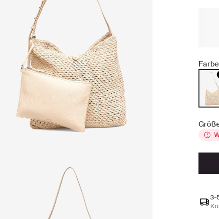
Farbe
Größe
W
3-
Ko