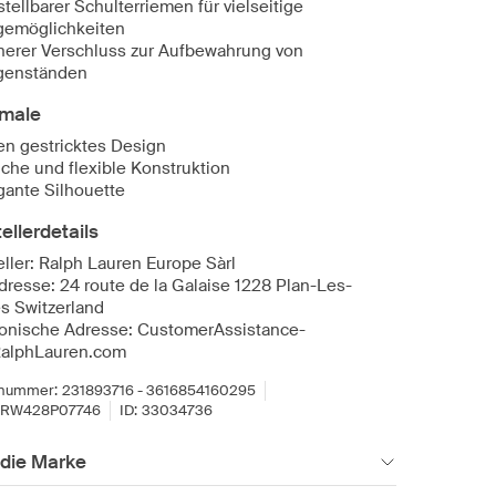
stellbarer Schulterriemen für vielseitige
gemöglichkeiten
herer Verschluss zur Aufbewahrung von
genständen
male
en gestricktes Design
che und flexible Konstruktion
gante Silhouette
ellerdetails
eller: Ralph Lauren Europe Sàrl
dresse: 24 route de la Galaise 1228 Plan-Les-
s Switzerland
ronische Adresse: CustomerAssistance-
alphLauren.com
lnummer:
231893716 - 3616854160295
PRW428P07746
ID:
33034736
 die Marke