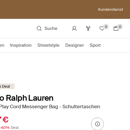
Kundendienst
0
0
Suche
en
Inspiration
Streetstyle
Designer
Sport
 Deal
o Ralph Lauren
 Play Cord Messenger Bag - Schultertaschen
7 €
-40%
Deal