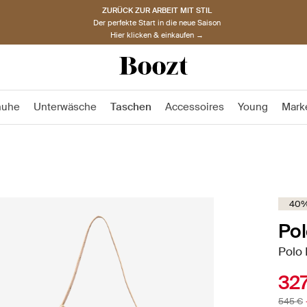
ZURÜCK ZUR ARBEIT MIT STIL
Der perfekte Start in die neue Saison
Hier klicken & einkaufen →
huhe
Unterwäsche
Taschen
Accessoires
Young
Mark
40%
Pol
Polo
32
545 €