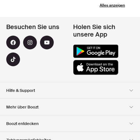
Alles anzeigen
Besuchen Sie uns
Holen Sie sich
unsere App
Hilfe & Support
Kundendienst
Lieferung
Mehr über Boozt
Rücksendungen
Bezahlung
Uber Uns
Offizieller Boozt
Boozt entdecken
Gutscheincode
Karriere
Firmeninformation
Geschenkgutscheine
Unsere apps