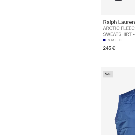
Ralph Lauren
ARCTIC FLEEC
SWEATSHIRT - 
S
M
L
XL
245 €
Neu