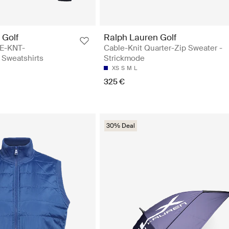
 Golf
Ralph Lauren Golf
E-KNT-
Cable-Knit Quarter-Zip Sweater -
Sweatshirts
Strickmode
XS
S
M
L
325 €
30% Deal