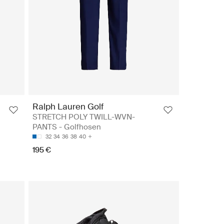
Ralph Lauren Golf
STRETCH POLY TWILL-WVN-
PANTS - Golfhosen
32
34
36
38
40
195 €