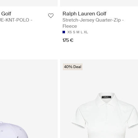
 Golf
Ralph Lauren Golf
UE-KNT-POLO -
Stretch-Jersey Quarter-Zip -
Fleece
XS
S
M
L
XL
175 €
40% Deal