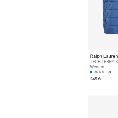
Ralph Lauren
TECH TERRY-K
Westen
XS
S
M
L
XL
245 €