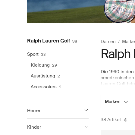
Ralph Lauren Golf
38
Damen
Marke
Ralph 
Sport
33
Kleidung
29
Die 1990 in den
Ausrüstung
2
amerikanischen 
Lauren Golf brin
Accessoires
2
uneingeschränkt
vielseitigen Ho
marken
gerecht zu werd
Branding und di
Herren
Stil mit einem 
38 Artikel
Wochenendausflu
Ralph Lauren
1 069
handverlesene A
Kinder