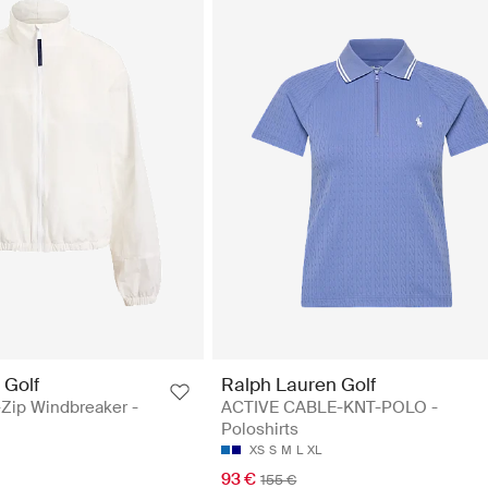
 Golf
Ralph Lauren Golf
Zip Windbreaker -
ACTIVE CABLE-KNT-POLO -
n
Poloshirts
XS
S
M
L
XL
93 €
155 €