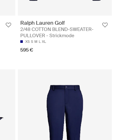
Ralph Lauren Golf
2/48 COTTON BLEND-SWEATER-
PULLOVER - Strickmode
XS
S
M
L
XL
595 €