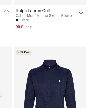
Ralph Lauren Golf
Cable-Motif A-Line Skort - Röcke
XS
XL
99 €
165 €
30% Deal