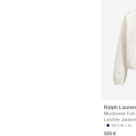
Ralph Lauren
Mockneck Full-
Leichte Jacke
XS
S
M
L
XL
325 €