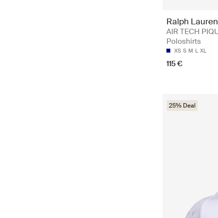
Ralph Lauren
AIR TECH PIQ
Poloshirts
XS
S
M
L
XL
115 €
25% Deal