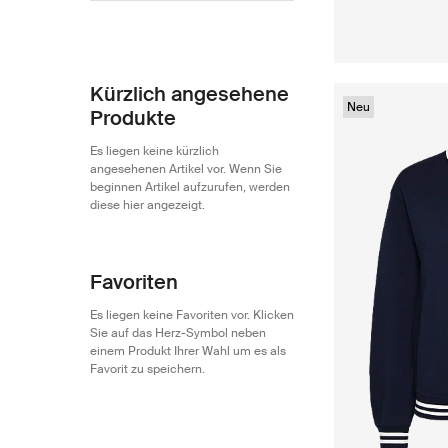
Polo Ralph Lauren
373
Kürzlich angesehene
Neu
Produkte
Es liegen keine kürzlich
angesehenen Artikel vor. Wenn Sie
beginnen Artikel aufzurufen, werden
diese hier angezeigt.
Favoriten
Es liegen keine Favoriten vor. Klicken
Sie auf das Herz-Symbol neben
einem Produkt Ihrer Wahl um es als
Favorit zu speichern.