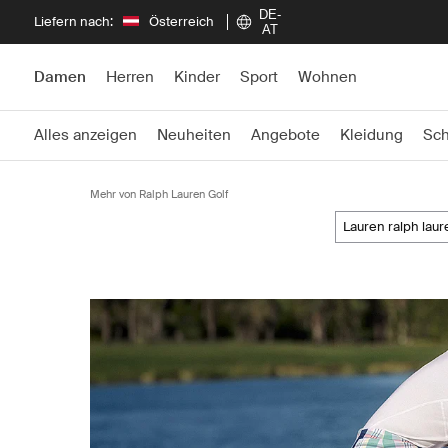
DE-
Liefern nach:
Österreich
AT
Damen
Herren
Kinder
Sport
Wohnen
Alles anzeigen
Neuheiten
Angebote
Kleidung
Sc
Mehr von Ralph Lauren Golf
lauren ralph lau