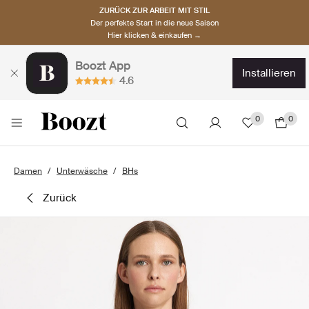
ZURÜCK ZUR ARBEIT MIT STIL
Der perfekte Start in die neue Saison
Hier klicken & einkaufen →
Boozt App
installieren
4.6
0
0
Damen
Unterwäsche
BHs
zurück