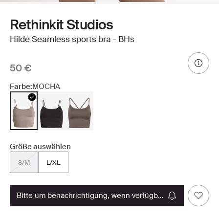
Rethinkit Studios
Hilde Seamless sports bra - BHs
50 €
Farbe:
MOCHA
Größe auswählen
S/M
L/XL
bitte um benachrichtigung, wenn verfügbar