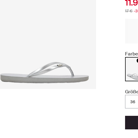
11.
17 €
-
Farbe
Größe
36