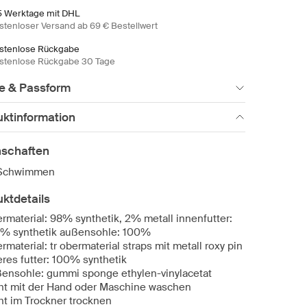
5 Werktage mit DHL
stenloser Versand ab 69 € Bestellwert
stenlose Rückgabe
stenlose Rückgabe 30 Tage
e & Passform
uktinformation
nschaften
Schwimmen
ktdetails
rmaterial: 98% synthetik, 2% metall innenfutter:
% synthetik außensohle: 100%
rmaterial: tr obermaterial straps mit metall roxy pin
res futter: 100% synthetik
ensohle: gummi sponge ethylen-vinylacetat
ht mit der Hand oder Maschine waschen
ht im Trockner trocknen