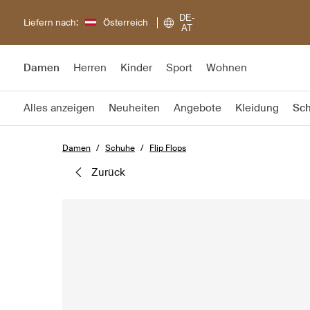
DE-
Liefern nach:
Österreich
AT
Damen
Herren
Kinder
Sport
Wohnen
Alles anzeigen
Neuheiten
Angebote
Kleidung
Sc
Damen
Schuhe
Flip Flops
zurück