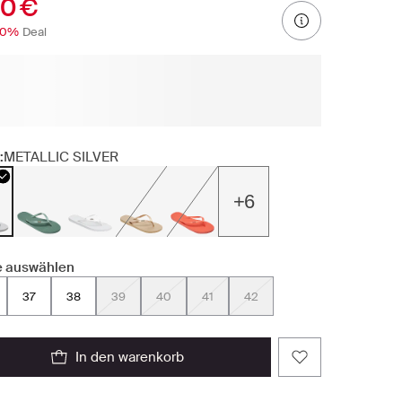
90 €
30%
Deal
:
METALLIC SILVER
+6
 auswählen
37
38
39
40
41
42
in den warenkorb