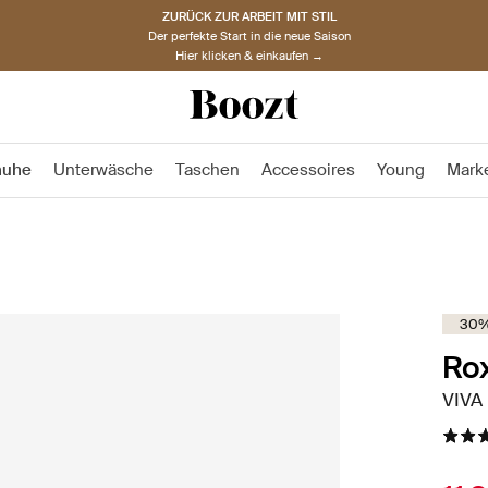
ZURÜCK ZUR ARBEIT MIT STIL
Der perfekte Start in die neue Saison
Hier klicken & einkaufen →
huhe
Unterwäsche
Taschen
Accessoires
Young
Mark
30%
Ro
VIVA 