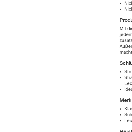
Nic
Nic
Prod
Mit d
jedem
zusät
Außen
macht
Schl
Str
Str
Leb
Ide
Merk
Kla
Sch
Lei
Herst