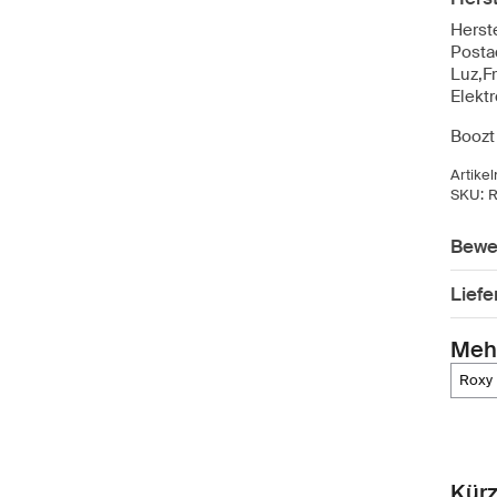
Herste
Posta
Luz,F
Elekt
Boozt 
Artike
SKU:
Bewe
Lief
Meh
roxy
Kürz