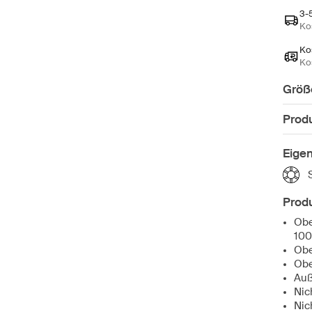
3-
Ko
Ko
Ko
Größ
Prod
Eige
Produ
Obe
100
Obe
Obe
Auß
Nic
Nic