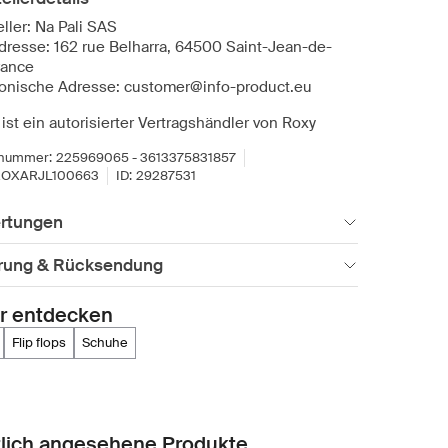
ller: Na Pali SAS
dresse: 162 rue Belharra, 64500 Saint-Jean-de-
rance
ronische Adresse: customer@info-product.eu
ist ein autorisierter Vertragshändler von Roxy
lnummer:
225969065 - 3613375831857
ROXARJL100663
ID:
29287531
rtungen
erung & Rücksendung
r entdecken
flip flops
schuhe
lich angesehene Produkte