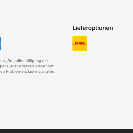
Lieferoptionen
ine „Bestellbestätigung mit
 per E-Mail erhalten. Daher hat
hen Problemen, Lieferausfällen,