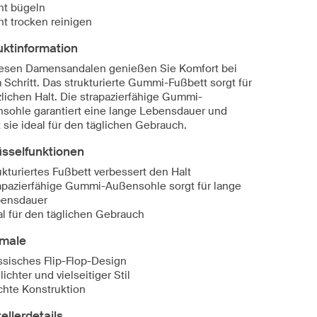
ht bügeln
ht trocken reinigen
uktinformation
iesen Damensandalen genießen Sie Komfort bei
 Schritt. Das strukturierte Gummi-Fußbett sorgt für
zlichen Halt. Die strapazierfähige Gummi-
sohle garantiert eine lange Lebensdauer und
 sie ideal für den täglichen Gebrauch.
üsselfunktionen
ukturiertes Fußbett verbessert den Halt
apazierfähige Gummi-Außensohle sorgt für lange
ensdauer
al für den täglichen Gebrauch
male
ssisches Flip-Flop-Design
lichter und vielseitiger Stil
chte Konstruktion
ellerdetails