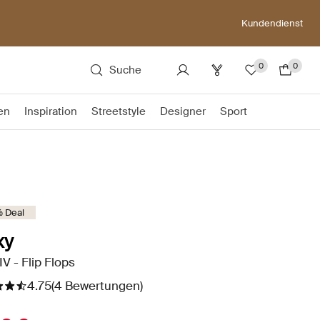
Kundendienst
0
0
Suche
en
Inspiration
Streetstyle
Designer
Sport
 Deal
xy
IV - Flip Flops
4.75
(4 Bewertungen)