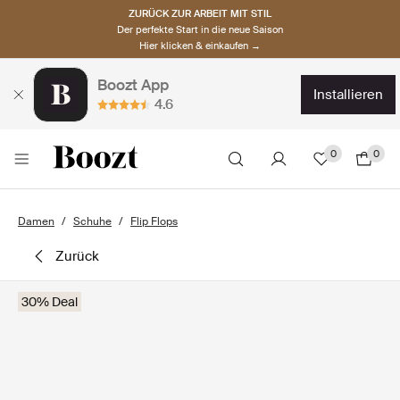
ZURÜCK ZUR ARBEIT MIT STIL
Der perfekte Start in die neue Saison
Hier klicken & einkaufen →
Boozt App
installieren
4.6
0
0
Damen
Schuhe
Flip Flops
zurück
30% Deal