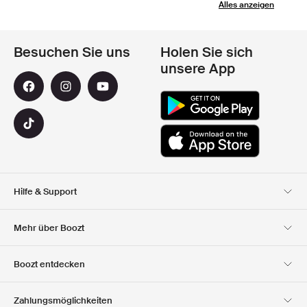
Alles anzeigen
Besuchen Sie uns
Holen Sie sich
unsere App
Hilfe & Support
Kundendienst
Lieferung
Mehr über Boozt
Rücksendungen
Bezahlung
Uber Uns
Offizieller Boozt
Boozt entdecken
Gutscheincode
Karriere
Firmeninformation
Geschenkgutscheine
Unsere apps
Zahlungsmöglichkeiten