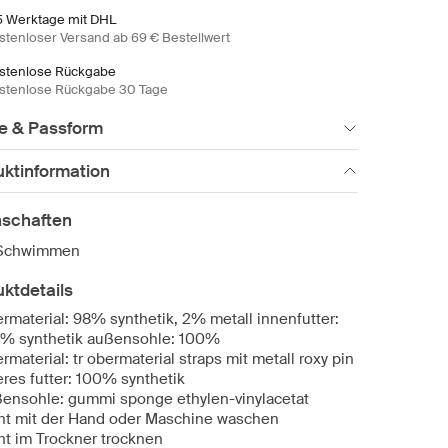
5 Werktage mit DHL
stenloser Versand ab 69 € Bestellwert
stenlose Rückgabe
stenlose Rückgabe 30 Tage
e & Passform
uktinformation
nschaften
Schwimmen
ktdetails
rmaterial: 98% synthetik, 2% metall innenfutter:
% synthetik außensohle: 100%
rmaterial: tr obermaterial straps mit metall roxy pin
res futter: 100% synthetik
ensohle: gummi sponge ethylen-vinylacetat
ht mit der Hand oder Maschine waschen
ht im Trockner trocknen