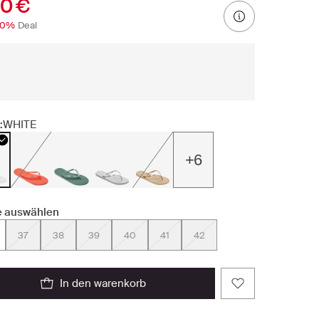
90 €
30%
Deal
:
WHITE
+6
 auswählen
37
38
39
40
41
42
in den warenkorb