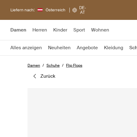
DE-
Liefern nach:
Österreich
AT
Damen
Herren
Kinder
Sport
Wohnen
Alles anzeigen
Neuheiten
Angebote
Kleidung
Sc
Damen
Schuhe
Flip Flops
zurück