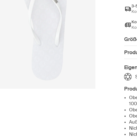
3-
Ko
Ko
Ko
Größ
Prod
Eige
Produ
Obe
100
Obe
Obe
Auß
Nic
Nic