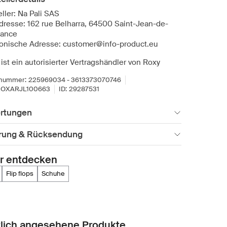
ller: Na Pali SAS
dresse: 162 rue Belharra, 64500 Saint-Jean-de-
rance
ronische Adresse: customer@info-product.eu
ist ein autorisierter Vertragshändler von Roxy
lnummer:
225969034 - 3613373070746
ROXARJL100663
ID:
29287531
rtungen
erung & Rücksendung
r entdecken
flip flops
schuhe
lich angesehene Produkte