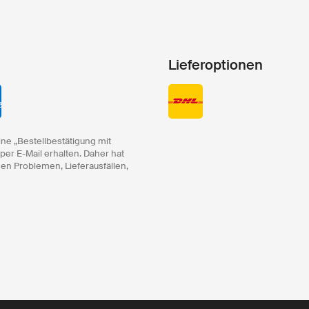
Lieferoptionen
ine „Bestellbestätigung mit
 per E-Mail erhalten. Daher hat
hen Problemen, Lieferausfällen,