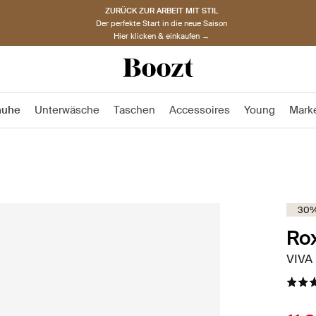
ZURÜCK ZUR ARBEIT MIT STIL
Der perfekte Start in die neue Saison
Hier klicken & einkaufen →
huhe
Unterwäsche
Taschen
Accessoires
Young
Mark
30%
Ro
VIVA 