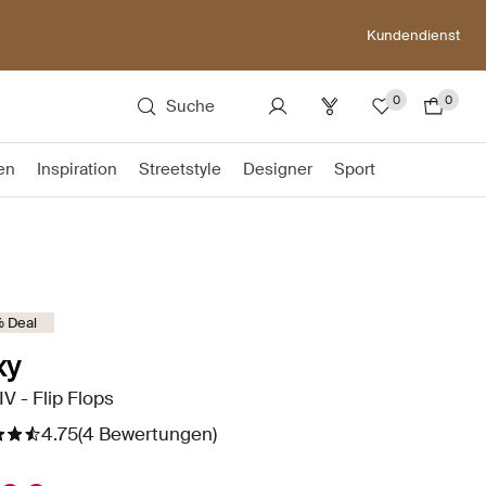
Kundendienst
0
0
Suche
en
Inspiration
Streetstyle
Designer
Sport
 Deal
xy
IV - Flip Flops
4.75
(4 Bewertungen)