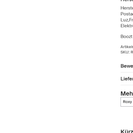
Herste
Posta
Luz,F
Elekt
Boozt 
Artike
SKU:
Bewe
Lief
Meh
roxy
Kürz