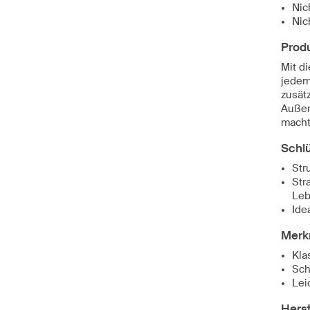
Nic
Nic
Prod
Mit d
jedem
zusät
Außen
macht
Schl
Str
Str
Leb
Ide
Merk
Kla
Sch
Lei
Herst