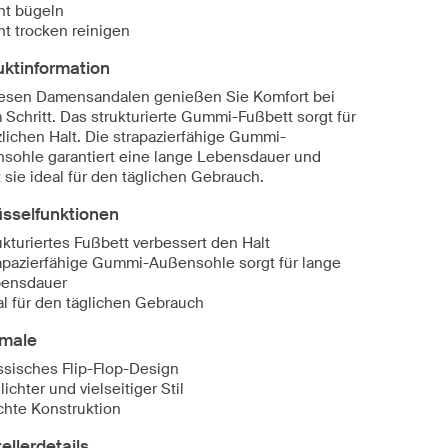
ht bügeln
ht trocken reinigen
uktinformation
iesen Damensandalen genießen Sie Komfort bei
 Schritt. Das strukturierte Gummi-Fußbett sorgt für
zlichen Halt. Die strapazierfähige Gummi-
sohle garantiert eine lange Lebensdauer und
 sie ideal für den täglichen Gebrauch.
üsselfunktionen
ukturiertes Fußbett verbessert den Halt
apazierfähige Gummi-Außensohle sorgt für lange
ensdauer
al für den täglichen Gebrauch
male
ssisches Flip-Flop-Design
lichter und vielseitiger Stil
chte Konstruktion
ellerdetails