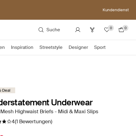
Kundendienst
0
0
Suche
en
Inspiration
Streetstyle
Designer
Sport
 Deal
derstatement Underwear
Mesh Highwaist Briefs - Midi & Maxi Slips
4
(1 Bewertungen)