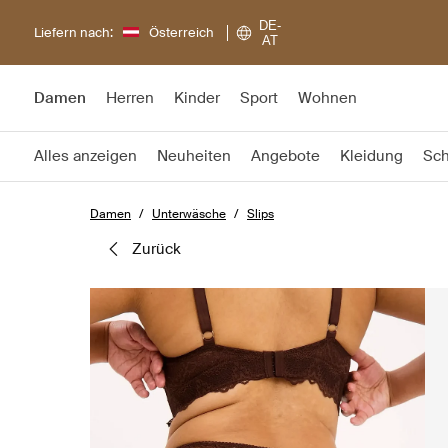
DE-
Liefern nach:
Österreich
AT
Damen
Herren
Kinder
Sport
Wohnen
Alles anzeigen
Neuheiten
Angebote
Kleidung
Sc
Damen
Unterwäsche
Slips
zurück