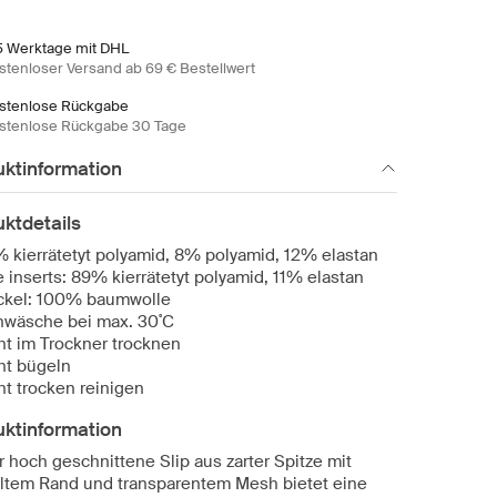
5 Werktage mit DHL
stenloser Versand ab 69 € Bestellwert
stenlose Rückgabe
stenlose Rückgabe 30 Tage
uktinformation
ktdetails
 kierrätetyt polyamid, 8% polyamid, 12% elastan
e inserts: 89% kierrätetyt polyamid, 11% elastan
ckel: 100% baumwolle
nwäsche bei max. 30˚C
ht im Trockner trocknen
ht bügeln
ht trocken reinigen
uktinformation
r hoch geschnittene Slip aus zarter Spitze mit
ltem Rand und transparentem Mesh bietet eine