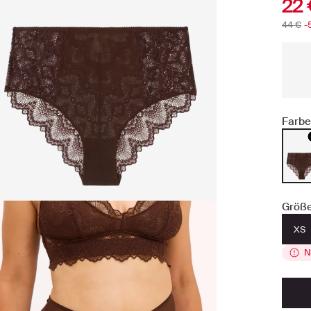
22
44 €
-
Farbe
Größe
XS
N