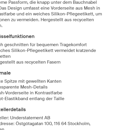
me Passform, die knapp unter dem Bauchnabel
. Das Design umfasst eine Vorderseite aus Mesh in
astfarbe und ein weiches Silikon-Pflegeetikett, um
tionen zu vermeiden. Hergestellt aus recycelten
n.
üsselfunktionen
h geschnitten für bequemen Tragekomfort
ches Silikon-Pflegeetikett vermeidet kratzende
ketten
gestellt aus recycelten Fasern
male
te Spitze mit gewellten Kanten
nsparente Mesh-Details
h-Vorderseite in Kontrastfarbe
ot-Elastikband entlang der Taille
ellerdetails
eller: Understatement AB
dresse: Östgötagatan 100, 116 64 Stockholm,
en