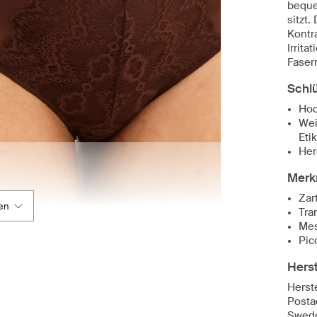
beque
sitzt
Kontr
Irrita
Faser
Schl
Hoc
Wei
Eti
Her
Merk
Zar
en
Tra
Mes
Pic
Herst
Herst
Posta
Swed