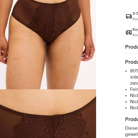
3-
Ko
Ko
Ko
Prod
Produ
80%
sid
zwi
Fei
Nic
Nic
Nic
Prod
Diese
gewel