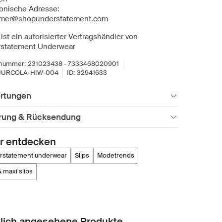
ronische Adresse:
mer@shopunderstatement.com
ist ein autorisierter Vertragshändler von
statement Underwear
lnummer:
231023438 - 7333468020901
UURCOLA-HIW-004
ID:
32941633
rtungen
erung & Rücksendung
r entdecken
erstatement underwear
slips
modetrends
 & maxi slips
lich angesehene Produkte