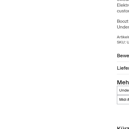
Elekt
custo
Boozt 
Under
Artike
SKU:
Bewe
Lief
Meh
und
midi
Kürz