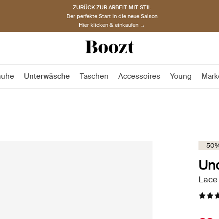
ZURÜCK ZUR ARBEIT MIT STIL
Der perfekte Start in die neue Saison
Hier klicken & einkaufen →
huhe
Unterwäsche
Taschen
Accessoires
Young
Mark
50%
Un
Lace 