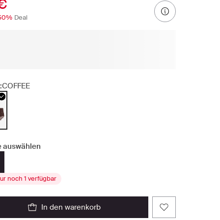
 €
50%
Deal
:
COFFEE
 auswählen
ur noch 1 verfügbar
in den warenkorb