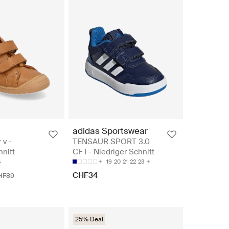
adidas Sportswear
 v -
TENSAUR SPORT 3.0
hnitt
CF I - Niedriger Schnitt
CM
4
19
20
21
22
23
CHF34
HF89
25% Deal