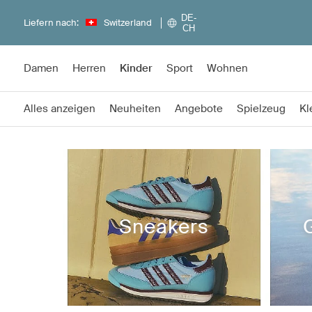
DE-
Liefern nach:
Switzerland
CH
Damen
Herren
Kinder
Sport
Wohnen
Alles anzeigen
Neuheiten
Angebote
Spielzeug
Kl
Sneakers