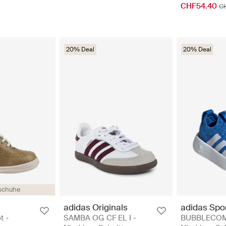
CHF54.40
C
20% Deal
20% Deal
schuhe
adidas Originals
adidas Spo
t -
SAMBA OG CF EL I -
BUBBLECOMF