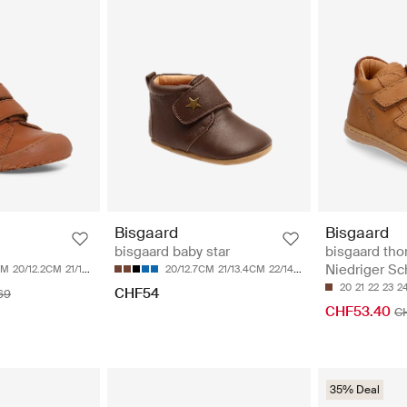
Bisgaard
Bisgaard
bisgaard thor
bisgaard baby star
Niedriger Sc
CM
20/12.2CM
21/12.7CM
22/13.5CM
20/12.7CM
23/14.2CM
21/13.4CM
22/14CM
23/14.7CM
24/15.3
20
21
22
23
2
CHF54
69
CHF53.40
C
35% Deal