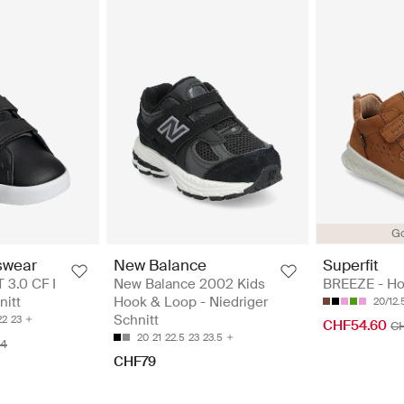
Go
swear
New Balance
Superfit
3.0 CF I
New Balance 2002 Kids
BREEZE - Ho
nitt
Hook & Loop - Niedriger
20/12
Schnitt
22
23
CHF54.60
C
20
21
22.5
23
23.5
4
CHF79