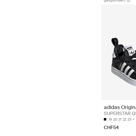
gesponsert
adidas Origin
SUPERSTAR Q
19
20
21
22
23
CHF54