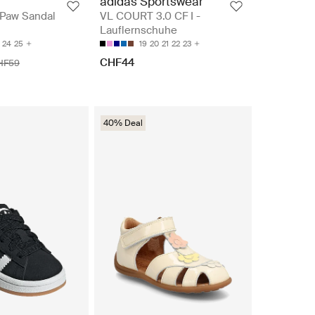
adidas Sportswear
 Paw Sandal
VL COURT 3.0 CF I -
Lauflernschuhe
24
25
19
20
21
22
23
CHF44
HF59
40% Deal