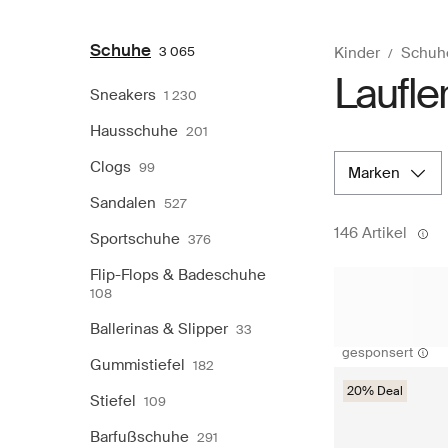
Schuhe
3 065
Kinder
Schuh
Laufle
Sneakers
1 230
Hausschuhe
201
Clogs
99
marken
Sandalen
527
146 Artikel
Sportschuhe
376
Flip-Flops & Badeschuhe
108
Ballerinas & Slipper
33
gesponsert
Gummistiefel
182
20% Deal
Stiefel
109
Barfußschuhe
291