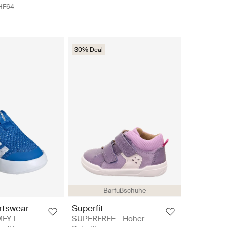
HF64
30% Deal
Barfußschuhe
rtswear
Superfit
Y I -
SUPERFREE - Hoher