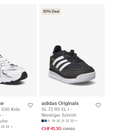
30% Deal
ce
adidas Originals
 530 Kids
SL 72 RS EL I -
 -
Niedriger Schnitt
huhe
M
19
20
21
22
23
23
24
CHF41.30
CHF59