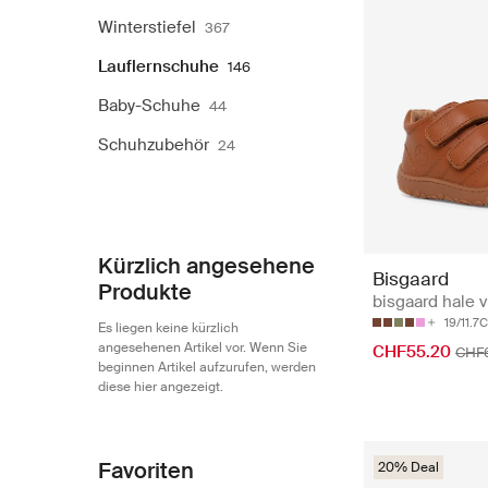
Winterstiefel
367
Lauflernschuhe
146
Baby-Schuhe
44
Schuhzubehör
24
Kürzlich angesehene
Bisgaard
Produkte
bisgaard hale v
19/11.7
Es liegen keine kürzlich
angesehenen Artikel vor. Wenn Sie
CHF55.20
CHF
beginnen Artikel aufzurufen, werden
diese hier angezeigt.
Favoriten
20% Deal