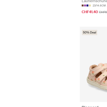
Lauflernschuh
23/14.6CM
CHF41.40
CHF6
50% Deal