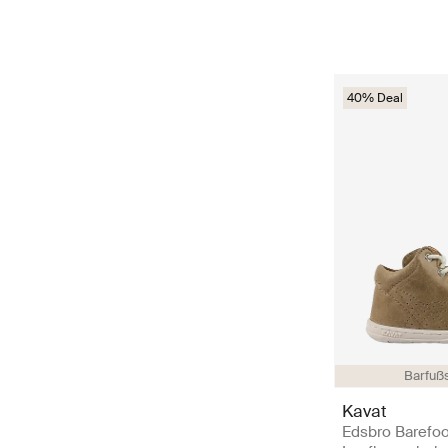
40% Deal
Barfuß
Kavat
Edsbro Barefoo