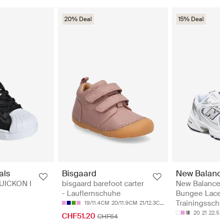
20% Deal
15% Deal
Bisgaard
New Balan
als
bisgaard barefoot carter
New Balance
UICKON I
- Lauflernschuhe
Bungee Lace
Trainingssc
19/11.4CM
20/11.9CM
21/12.3CM
22/12.8CM
23/13.2C
20
21
22.5
CHF51.20
CHF64