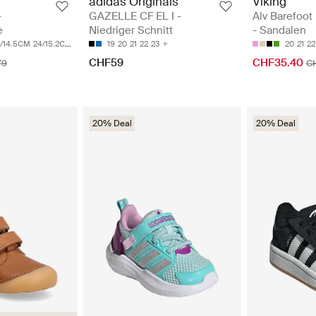
adidas Originals
Viking
-
GAZELLE CF EL I -
Alv Barefoot
e
Niedriger Schnitt
- Sandalen
3/14.5CM
24/15.2CM
25/15.9CM
19
26/16.5CM
20
21
22
23
20
21
22
CHF59
CHF35.40
79
C
20% Deal
20% Deal