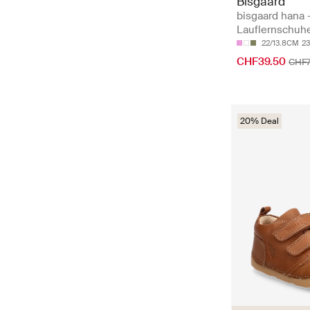
Bisgaard
bisgaard hana 
Lauflernschuh
22/13.8CM
2
CHF39.50
CHF
20% Deal