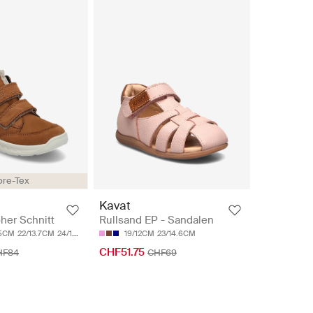
re-Tex
Kavat
her Schnitt
Rullsand EP - Sandalen
.5CM
22/13.7CM
24/14.9CM
25/15.5CM
19/12CM
26/16.1CM
23/14.6CM
CHF51.75
HF84
CHF69