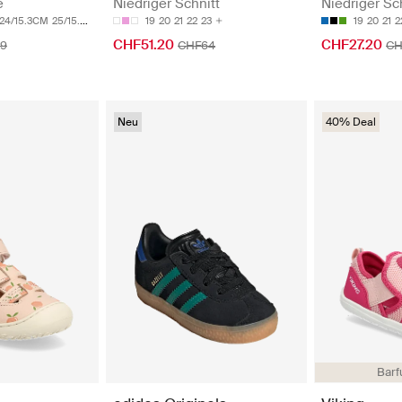
e
Niedriger Schnitt
Niedriger Sc
24/15.3CM
25/15.9CM
19
20
21
22
23
19
20
21
2
CHF51.20
CHF27.20
9
CHF64
CH
Neu
40% Deal
Barf