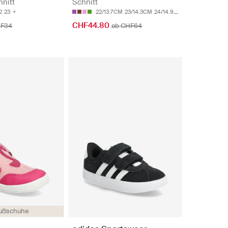
hnitt
Schnitt
2
23
22/13.7CM
23/14.3CM
24/14.9CM
25/15.5CM
CHF44.80
F34
ab CHF64
ußschuhe