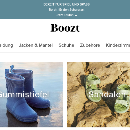
BEREIT FÜR SPIEL UND SPASS
Bereit für den Schulstart
Jetzt kaufen →
eidung
Jacken & Mäntel
Schuhe
Zubehöre
Kinderzimm
Gummistiefel
Sandalen