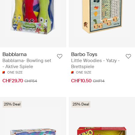
Babblarna
Barbo Toys
Babblarna- Bowling set
Little Woodies - Yatzy -
- Aktive Spiele
Brettspiele
ONE SIZE
ONE SIZE
CHF29.70
CHF10.50
CHF54
CHF14
25% Deal
25% Deal