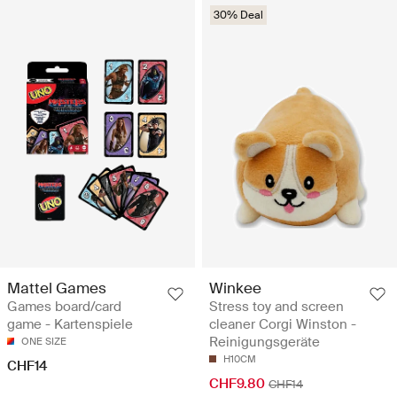
30% Deal
Mattel Games
Winkee
Games board/card
Stress toy and screen
game - Kartenspiele
cleaner Corgi Winston -
Reinigungsgeräte
ONE SIZE
H10CM
CHF14
CHF9.80
CHF14