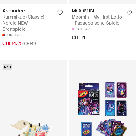
Asmodee
MOOMIN
Rummikub (Classic)
Moomin - My First Lotto
Nordic NEW -
- Pädagogische Spiele
Brettspiele
ONE SIZE
ONE SIZE
CHF14
CHF14.25
CHF19
Neu