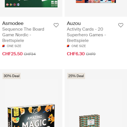
Asmodee
Auzou
Sequence The Board
Activity Cards - 20
Game Nordic -
Superhero Games -
Brettspiele
Brettspiele
ONE SIZE
ONE SIZE
CHF25.50
CHF6.30
CHF34
CHF9
30% Deal
25% Deal