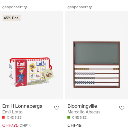
gesponsert
gesponsert
45% Deal
Emil i Lönneberga
Bloomingville
Emil Lotto
Marcello Abacus
ONE SIZE
ONE SIZE
CHF7.70
CHF49
CHF14