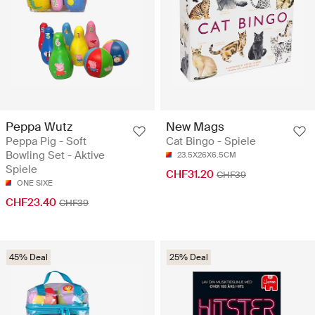
Peppa Wutz
New Mags
Peppa Pig - Soft
Cat Bingo - Spiele
Bowling Set - Aktive
23.5X26X6.5CM
Spiele
CHF31.20
CHF39
ONE SIXE
CHF23.40
CHF39
45% Deal
25% Deal