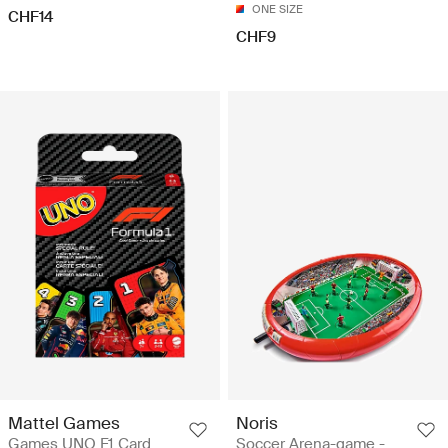
ONE SIZE
CHF14
CHF9
Mattel Games
Noris
Games UNO F1 Card
Soccer Arena-game -