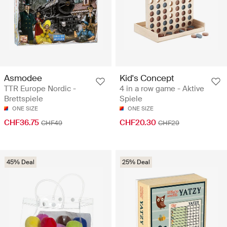
Asmodee
Kid's Concept
TTR Europe Nordic -
4 in a row game - Aktive
Brettspiele
Spiele
ONE SIZE
ONE SIZE
CHF36.75
CHF20.30
CHF49
CHF29
45% Deal
25% Deal