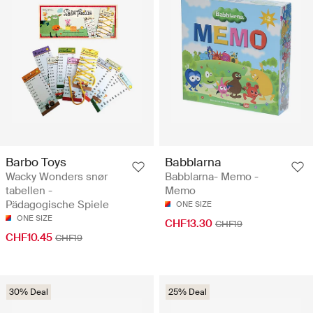
Barbo Toys
Babblarna
Wacky Wonders snør
Babblarna- Memo -
tabellen -
Memo
Pädagogische Spiele
ONE SIZE
ONE SIZE
CHF13.30
CHF19
CHF10.45
CHF19
30% Deal
25% Deal