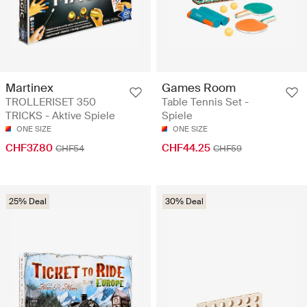
Martinex
Games Room
TROLLERISET 350
Table Tennis Set -
TRICKS - Aktive Spiele
Spiele
ONE SIZE
ONE SIZE
CHF37.80
CHF44.25
CHF54
CHF59
25% Deal
30% Deal