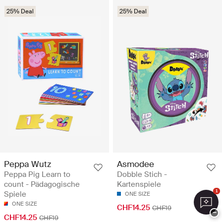
25% Deal
25% Deal
Peppa Wutz
Asmodee
Peppa Pig Learn to
Dobble Stich -
count - Pädagogische
Kartenspiele
1
Spiele
ONE SIZE
ONE SIZE
CHF14.25
CHF19
−
CHF14.25
CHF19