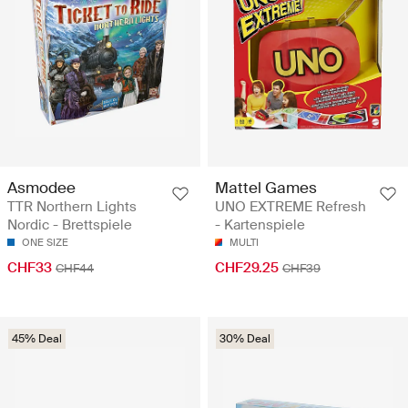
Asmodee
Mattel Games
TTR Northern Lights
UNO EXTREME Refresh
Nordic - Brettspiele
- Kartenspiele
ONE SIZE
MULTI
CHF33
CHF29.25
CHF44
CHF39
45% Deal
30% Deal