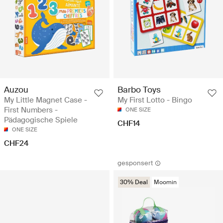
Auzou
Barbo Toys
My Little Magnet Case -
My First Lotto - Bingo
First Numbers -
ONE SIZE
Pädagogische Spiele
CHF14
ONE SIZE
CHF24
gesponsert
30% Deal
Moomin