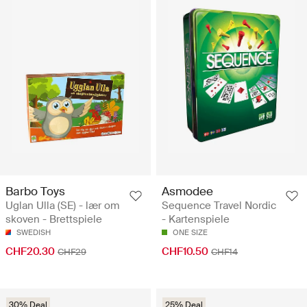
Barbo Toys
Asmodee
Uglan Ulla (SE) - lær om
Sequence Travel Nordic
skoven - Brettspiele
- Kartenspiele
SWEDISH
ONE SIZE
CHF20.30
CHF10.50
CHF29
CHF14
30% Deal
25% Deal