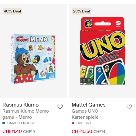
40% Deal
25% Deal
Rasmus Klump
Mattel Games
Rasmus Klump Memo
Games UNO -
game - Memo
Kartenspiele
DANISH
ENGLISH
ONE SIZE
CHF11.40
CHF10.50
CHF19
CHF14