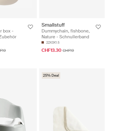
Smallstuff
er box -
Dummychain, fishbone,
 Zubehör
Nature - Schnullerband
22X3X1.5
CHF13.30
F19
CHF19
25% Deal