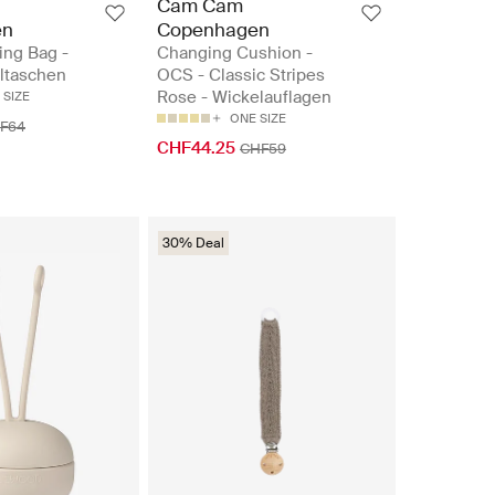
Cam Cam
en
Copenhagen
ing Bag -
Changing Cushion -
ltaschen
OCS - Classic Stripes
Rose - Wickelauflagen
 SIZE
ONE SIZE
F64
CHF44.25
CHF59
30% Deal