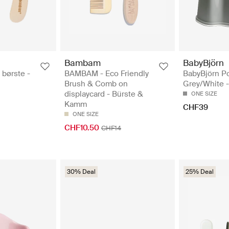
Bambam
BabyBjörn
børste -
BAMBAM - Eco Friendly
BabyBjörn Po
Brush & Comb on
Grey/White 
displaycard - Bürste &
ONE SIZE
Kamm
CHF39
ONE SIZE
CHF10.50
CHF14
30% Deal
25% Deal