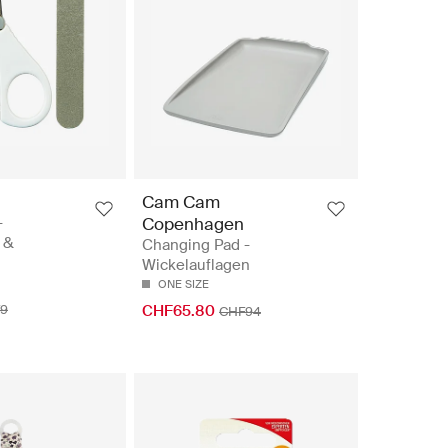
Cam Cam
-
Copenhagen
 &
Changing Pad -
Wickelauflagen
ONE SIZE
9
CHF65.80
CHF94