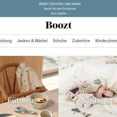
BEREIT FÜR SPIEL UND SPASS
Bereit für den Schulstart
Jetzt kaufen →
eidung
Jacken & Mäntel
Schuhe
Zubehöre
Kinderzimm
Füttern
Schlafen