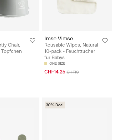
Imse Vimse
tty Chair,
Reusable Wipes, Natural
- Töpfchen
10-pack - Feuchttücher
für Babys
ONE SIZE
CHF14.25
CHF19
30% Deal