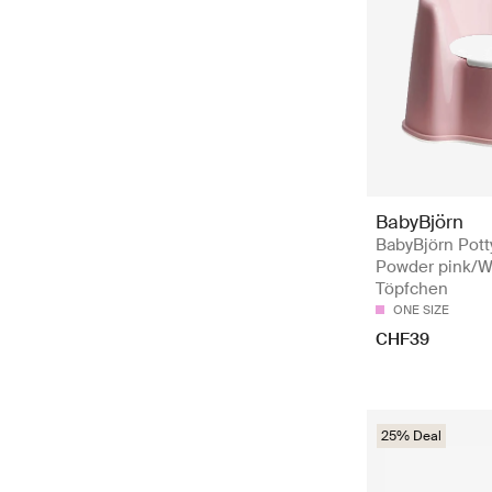
BabyBjörn
BabyBjörn Potty
Powder pink/W
Töpfchen
ONE SIZE
CHF39
25% Deal