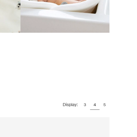
Display:
3
4
5