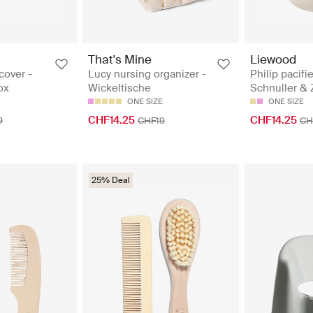
That's Mine
Liewood
cover -
Lucy nursing organizer -
Philip pacifi
ox
Wickeltische
Schnuller &
ONE SIZE
ONE SIZE
CHF14.25
CHF14.25
9
CHF19
CH
25% Deal