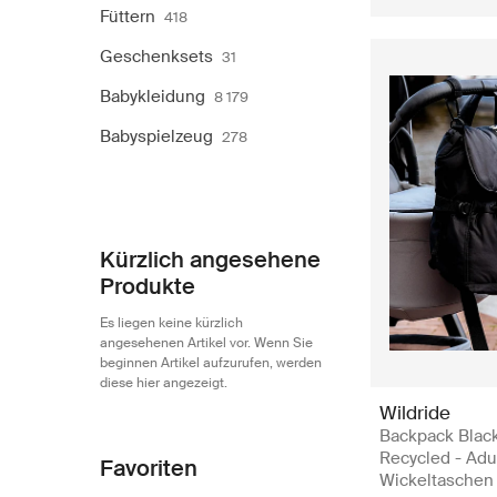
Füttern
418
Geschenksets
31
Babykleidung
8 179
Babyspielzeug
278
Kürzlich angesehene
Produkte
Es liegen keine kürzlich
angesehenen Artikel vor. Wenn Sie
beginnen Artikel aufzurufen, werden
diese hier angezeigt.
Wildride
Backpack Blac
Recycled - Adul
Favoriten
Wickeltaschen