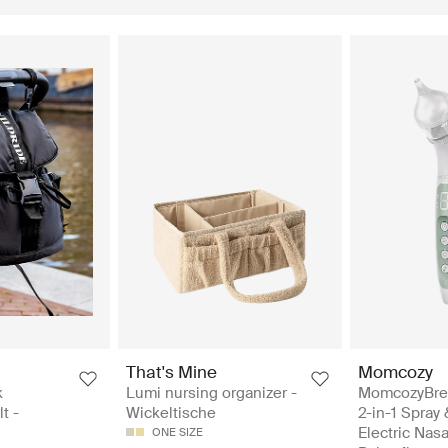
That's Mine
Momcozy
k
Lumi nursing organizer -
MomcozyBre
t -
Wickeltische
2-in-1 Spray
Electric Nasa
ONE SIZE