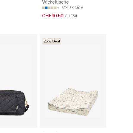
Wickeltische
32X 15X 23CM
CHF40.50
CHF54
25% Deal