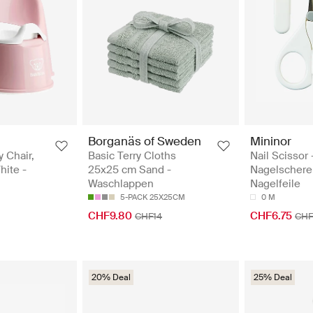
Borganäs of Sweden
Mininor
 Chair,
Basic Terry Cloths
Nail Scissor 
hite -
25x25 cm Sand -
Nagelschere
Waschlappen
Nagelfeile
5-PACK 25X25CM
0 M
CHF9.80
CHF6.75
CHF14
CHF
20% Deal
25% Deal