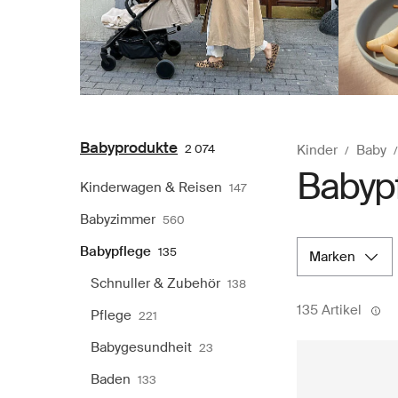
Babyprodukte
2 074
Kinder
Baby
Babypf
Kinderwagen & Reisen
147
Babyzimmer
560
Babypflege
135
marken
Schnuller & Zubehör
138
135 Artikel
Pflege
221
Babygesundheit
23
Baden
133