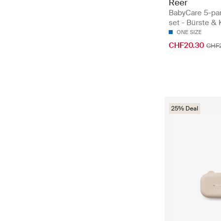
Reer
BabyCare 5-par
set - Bürste 
ONE SIZE
CHF20.30
CHF
25% Deal