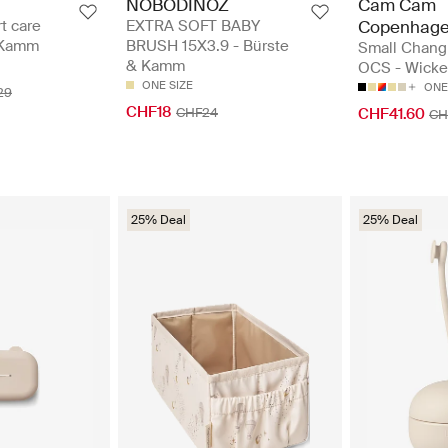
NOBODINOZ
Cam Cam
t care
EXTRA SOFT BABY
Copenhag
& Kamm
BRUSH 15X3.9 - Bürste
Small Chang
& Kamm
OCS - Wicke
ONE SIZE
ONE
29
CHF18
CHF24
CHF41.60
CH
25% Deal
25% Deal