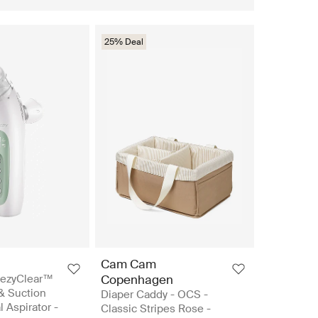
25% Deal
Cam Cam
ezyClear™
Copenhagen
 & Suction
Diaper Caddy - OCS -
l Aspirator -
Classic Stripes Rose -